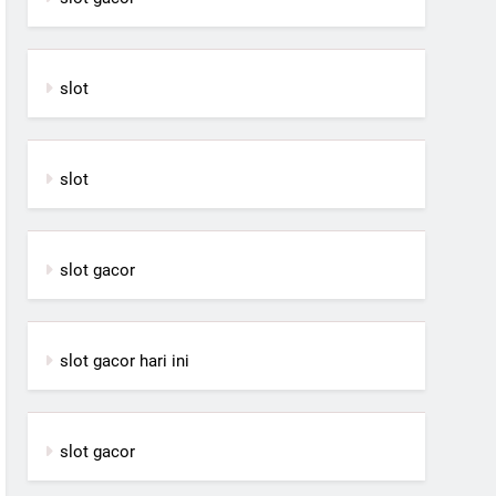
slot
slot
slot gacor
slot gacor hari ini
slot gacor