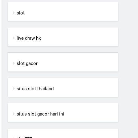
slot
live draw hk
slot gacor
situs slot thailand
situs slot gacor hari ini