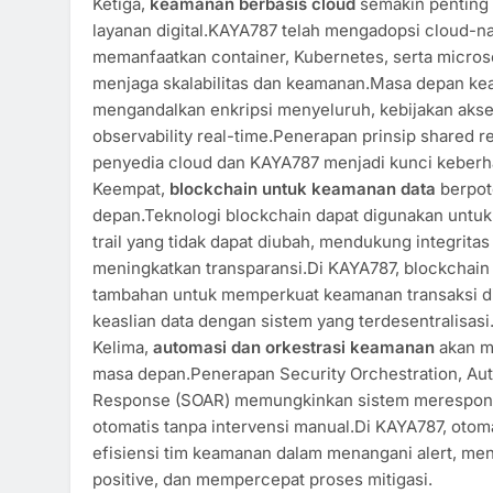
Ketiga,
keamanan berbasis cloud
semakin penting 
layanan digital.KAYA787 telah mengadopsi cloud-na
memanfaatkan container, Kubernetes, serta micros
menjaga skalabilitas dan keamanan.Masa depan ke
mengandalkan enkripsi menyeluruh, kebijakan akses
observability real-time.Penerapan prinsip shared re
penyedia cloud dan KAYA787 menjadi kunci keberhasi
Keempat,
blockchain untuk keamanan data
berpot
depan.Teknologi blockchain dapat digunakan untuk
trail yang tidak dapat diubah, mendukung integritas 
meningkatkan transparansi.Di KAYA787, blockchain 
tambahan untuk memperkuat keamanan transaksi di
keaslian data dengan sistem yang terdesentralisasi
Kelima,
automasi dan orkestrasi keamanan
akan m
masa depan.Penerapan Security Orchestration, Aut
Response (SOAR) memungkinkan sistem merespon
otomatis tanpa intervensi manual.Di KAYA787, otom
efisiensi tim keamanan dalam menangani alert, men
positive, dan mempercepat proses mitigasi.