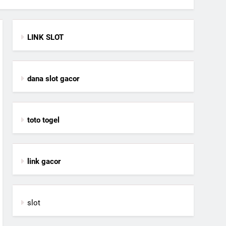
LINK SLOT
dana slot gacor
toto togel
link gacor
slot