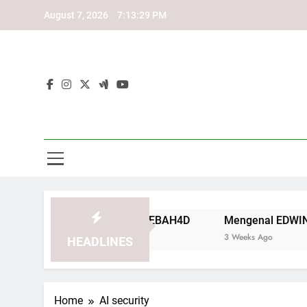
Skip
August 7, 2026
7:13:30 PM
to
content
Com
Renovasi 
 saat Mengakses LEBAH4D
Mengenal EDWINSLOT sebagai
3 Weeks Ago
HEADLINES
Home
AI security