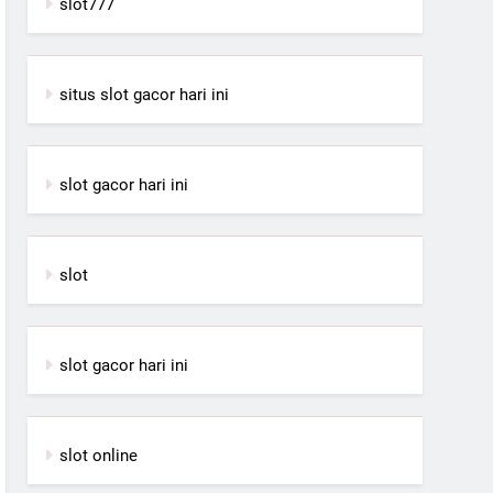
slot777
situs slot gacor hari ini
slot gacor hari ini
slot
slot gacor hari ini
slot online