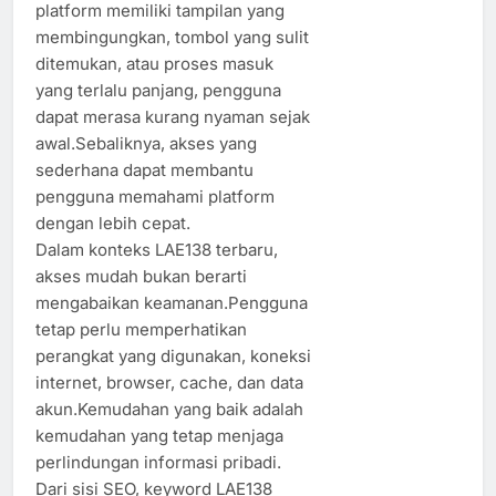
platform memiliki tampilan yang
membingungkan, tombol yang sulit
ditemukan, atau proses masuk
yang terlalu panjang, pengguna
dapat merasa kurang nyaman sejak
awal.Sebaliknya, akses yang
sederhana dapat membantu
pengguna memahami platform
dengan lebih cepat.
Dalam konteks LAE138 terbaru,
akses mudah bukan berarti
mengabaikan keamanan.Pengguna
tetap perlu memperhatikan
perangkat yang digunakan, koneksi
internet, browser, cache, dan data
akun.Kemudahan yang baik adalah
kemudahan yang tetap menjaga
perlindungan informasi pribadi.
Dari sisi SEO, keyword LAE138