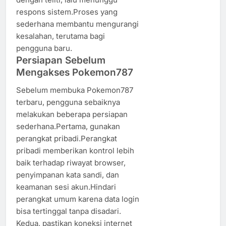
respons sistem.Proses yang
sederhana membantu mengurangi
kesalahan, terutama bagi
pengguna baru.
Persiapan Sebelum
Mengakses Pokemon787
Sebelum membuka Pokemon787
terbaru, pengguna sebaiknya
melakukan beberapa persiapan
sederhana.Pertama, gunakan
perangkat pribadi.Perangkat
pribadi memberikan kontrol lebih
baik terhadap riwayat browser,
penyimpanan kata sandi, dan
keamanan sesi akun.Hindari
perangkat umum karena data login
bisa tertinggal tanpa disadari.
Kedua, pastikan koneksi internet