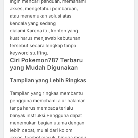
ingin mencari panduan, memahami
akses, mengetahui pembaruan,
atau menemukan solusi atas
kendala yang sedang
dialami.Karena itu, konten yang
kuat harus menjawab kebutuhan
tersebut secara lengkap tanpa
keyword stuffing.
Ciri Pokemon787 Terbaru
yang Mudah Digunakan
Tampilan yang Lebih Ringkas
Tampilan yang ringkas membantu
pengguna memahami alur halaman
tanpa harus membaca terlalu
banyak instruksi.Pengguna dapat
menemukan bagian utama dengan
lebih cepat, mulai dari kolom
akses, tombol masuk, hingga menu