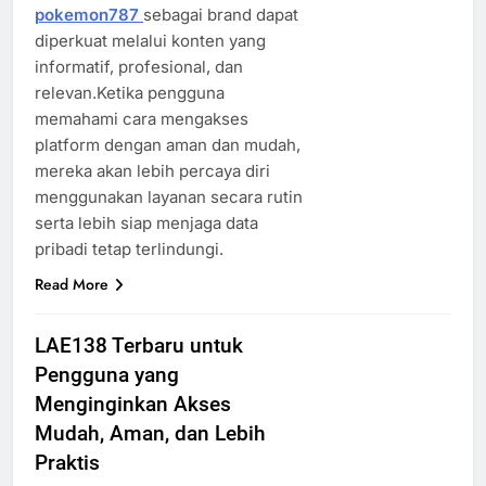
pokemon787
sebagai brand dapat
diperkuat melalui konten yang
informatif, profesional, dan
relevan.Ketika pengguna
memahami cara mengakses
platform dengan aman dan mudah,
mereka akan lebih percaya diri
menggunakan layanan secara rutin
serta lebih siap menjaga data
pribadi tetap terlindungi.
Read More
LAE138 Terbaru untuk
Pengguna yang
Menginginkan Akses
Mudah, Aman, dan Lebih
Praktis