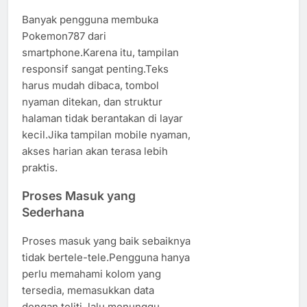
Banyak pengguna membuka
Pokemon787 dari
smartphone.Karena itu, tampilan
responsif sangat penting.Teks
harus mudah dibaca, tombol
nyaman ditekan, dan struktur
halaman tidak berantakan di layar
kecil.Jika tampilan mobile nyaman,
akses harian akan terasa lebih
praktis.
Proses Masuk yang
Sederhana
Proses masuk yang baik sebaiknya
tidak bertele-tele.Pengguna hanya
perlu memahami kolom yang
tersedia, memasukkan data
dengan teliti, lalu menunggu