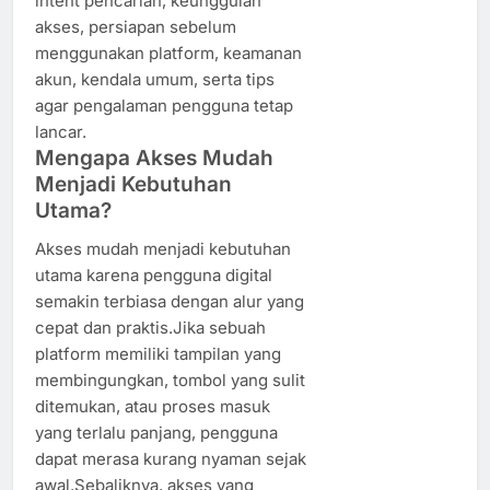
intent pencarian, keunggulan
akses, persiapan sebelum
menggunakan platform, keamanan
akun, kendala umum, serta tips
agar pengalaman pengguna tetap
lancar.
Mengapa Akses Mudah
Menjadi Kebutuhan
Utama?
Akses mudah menjadi kebutuhan
utama karena pengguna digital
semakin terbiasa dengan alur yang
cepat dan praktis.Jika sebuah
platform memiliki tampilan yang
membingungkan, tombol yang sulit
ditemukan, atau proses masuk
yang terlalu panjang, pengguna
dapat merasa kurang nyaman sejak
awal.Sebaliknya, akses yang