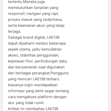
tertentu.Mereka juga
membutuhkan tampilan yang
responsif, navigasi yang rapi,
proses masuk yang sederhana,
serta keamanan akun yang tetap
terjaga.
Sebagai brand digital, LAE138
dapat dipahami melalui beberapa
aspek utama, yaitu kemudahan
akses, stabilitas penggunaan,
kejelasan fitur, perlindungan data,
dan kenyamanan saat digunakan
dari berbagai perangkat.Pengguna
yang mencari LAE138 terbaru
biasanya ingin mendapatkan
informasi yang lebih segar tentang
cara mengakses platform dengan
alur yang tidak rumit.
Artikel ini membahas LAE138