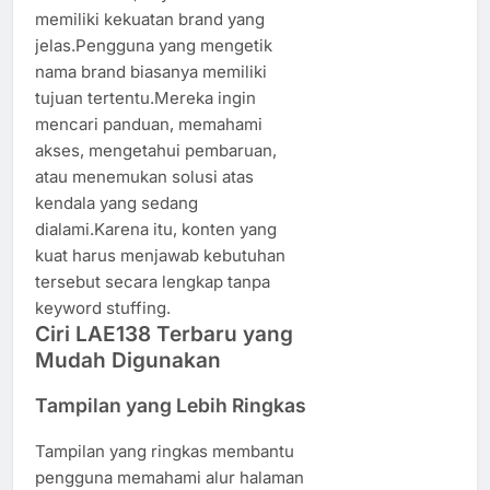
memiliki kekuatan brand yang
jelas.Pengguna yang mengetik
nama brand biasanya memiliki
tujuan tertentu.Mereka ingin
mencari panduan, memahami
akses, mengetahui pembaruan,
atau menemukan solusi atas
kendala yang sedang
dialami.Karena itu, konten yang
kuat harus menjawab kebutuhan
tersebut secara lengkap tanpa
keyword stuffing.
Ciri LAE138 Terbaru yang
Mudah Digunakan
Tampilan yang Lebih Ringkas
Tampilan yang ringkas membantu
pengguna memahami alur halaman