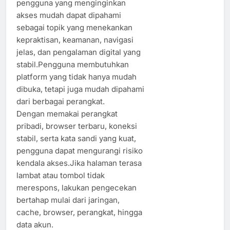
pengguna yang menginginkan
akses mudah dapat dipahami
sebagai topik yang menekankan
kepraktisan, keamanan, navigasi
jelas, dan pengalaman digital yang
stabil.Pengguna membutuhkan
platform yang tidak hanya mudah
dibuka, tetapi juga mudah dipahami
dari berbagai perangkat.
Dengan memakai perangkat
pribadi, browser terbaru, koneksi
stabil, serta kata sandi yang kuat,
pengguna dapat mengurangi risiko
kendala akses.Jika halaman terasa
lambat atau tombol tidak
merespons, lakukan pengecekan
bertahap mulai dari jaringan,
cache, browser, perangkat, hingga
data akun.