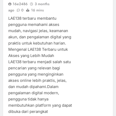
16e2486
3 months
ago
0
16 mins
LAE138 terbaru membantu
pengguna memahami akses
mudah, navigasi jelas, keamanan
akun, dan pengalaman digital yang
praktis untuk kebutuhan harian.
Mengenal LAE138 Terbaru untuk
Akses yang Lebih Mudah
LAE138 terbaru menjadi salah satu
pencarian yang relevan bagi
pengguna yang menginginkan
akses online lebih praktis, jelas,
dan mudah dipahami.Dalam
pengalaman digital modern,
pengguna tidak hanya
membutuhkan platform yang dapat
dibuka dari perangkat