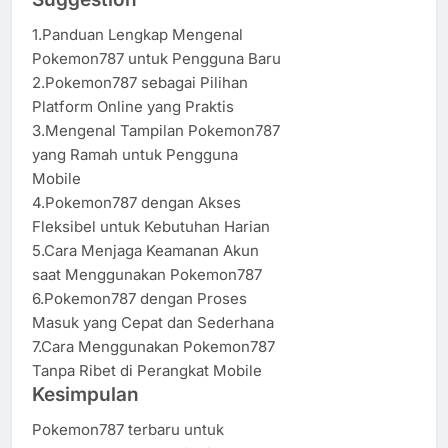
1.Panduan Lengkap Mengenal
Pokemon787 untuk Pengguna Baru
2.Pokemon787 sebagai Pilihan
Platform Online yang Praktis
3.Mengenal Tampilan Pokemon787
yang Ramah untuk Pengguna
Mobile
4.Pokemon787 dengan Akses
Fleksibel untuk Kebutuhan Harian
5.Cara Menjaga Keamanan Akun
saat Menggunakan Pokemon787
6.Pokemon787 dengan Proses
Masuk yang Cepat dan Sederhana
7.Cara Menggunakan Pokemon787
Tanpa Ribet di Perangkat Mobile
Kesimpulan
Pokemon787 terbaru untuk