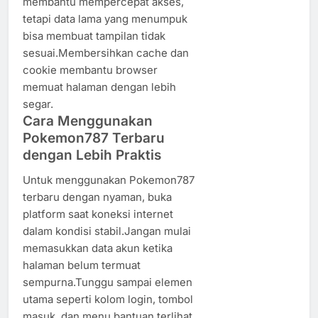
membantu mempercepat akses,
tetapi data lama yang menumpuk
bisa membuat tampilan tidak
sesuai.Membersihkan cache dan
cookie membantu browser
memuat halaman dengan lebih
segar.
Cara Menggunakan
Pokemon787 Terbaru
dengan Lebih Praktis
Untuk menggunakan Pokemon787
terbaru dengan nyaman, buka
platform saat koneksi internet
dalam kondisi stabil.Jangan mulai
memasukkan data akun ketika
halaman belum termuat
sempurna.Tunggu sampai elemen
utama seperti kolom login, tombol
masuk, dan menu bantuan terlihat