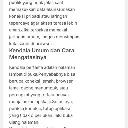
publik yang tidak jelas saat
memasukkan data akun.Gunakan
koneksi pribadi atau jaringan
tepercaya agar akses terasa lebih
aman.Jika terpaksa memakai
jaringan umum, jangan menyimpan
kata sandi di browser.
Kendala Umum dan Cara
Mengatasinya
Kendala pertama adalah halaman
lambat dibuka.Penyebabnya bisa
berupa koneksi lemah, browser
lama, cache menumpuk, atau
perangkat yang terlalu banyak
menjalankan aplikasi.Solusinya,
periksa koneksi, tutup aplikasi
yang tidak diperlukan, lalu buka
ulang halaman.