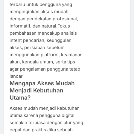
terbaru untuk pengguna yang
menginginkan akses mudah
dengan pendekatan profesional,
informatif, dan natural.Fokus
pembahasan mencakup analisis
intent pencarian, keunggulan
akses, persiapan sebelum
menggunakan platform, keamanan
akun, kendala umum, serta tips
agar pengalaman pengguna tetap
lancar.
Mengapa Akses Mudah
Menjadi Kebutuhan
Utama?
Akses mudah menjadi kebutuhan
utama karena pengguna digital
semakin terbiasa dengan alur yang
cepat dan praktis.Jika sebuah