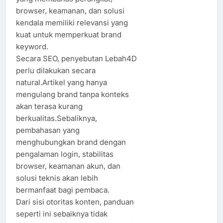
browser, keamanan, dan solusi
kendala memiliki relevansi yang
kuat untuk memperkuat brand
keyword.
Secara SEO, penyebutan Lebah4D
perlu dilakukan secara
natural.Artikel yang hanya
mengulang brand tanpa konteks
akan terasa kurang
berkualitas.Sebaliknya,
pembahasan yang
menghubungkan brand dengan
pengalaman login, stabilitas
browser, keamanan akun, dan
solusi teknis akan lebih
bermanfaat bagi pembaca.
Dari sisi otoritas konten, panduan
seperti ini sebaiknya tidak