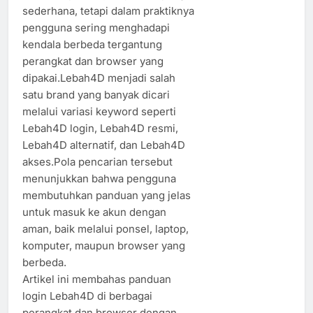
sederhana, tetapi dalam praktiknya
pengguna sering menghadapi
kendala berbeda tergantung
perangkat dan browser yang
dipakai.Lebah4D menjadi salah
satu brand yang banyak dicari
melalui variasi keyword seperti
Lebah4D login, Lebah4D resmi,
Lebah4D alternatif, dan Lebah4D
akses.Pola pencarian tersebut
menunjukkan bahwa pengguna
membutuhkan panduan yang jelas
untuk masuk ke akun dengan
aman, baik melalui ponsel, laptop,
komputer, maupun browser yang
berbeda.
Artikel ini membahas panduan
login Lebah4D di berbagai
perangkat dan browser dengan