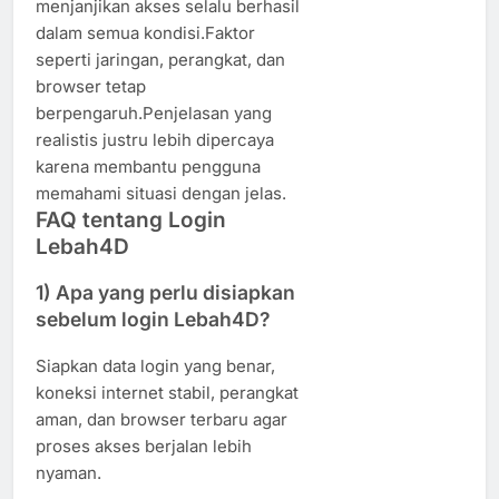
menjanjikan akses selalu berhasil
dalam semua kondisi.Faktor
seperti jaringan, perangkat, dan
browser tetap
berpengaruh.Penjelasan yang
realistis justru lebih dipercaya
karena membantu pengguna
memahami situasi dengan jelas.
FAQ tentang Login
Lebah4D
1) Apa yang perlu disiapkan
sebelum login Lebah4D?
Siapkan data login yang benar,
koneksi internet stabil, perangkat
aman, dan browser terbaru agar
proses akses berjalan lebih
nyaman.