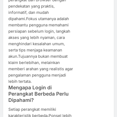
pendekatan yang praktis,
informatif, dan mudah
dipahami.Fokus utamanya adalah
membantu pengguna memahami
persiapan sebelum login, langkah
akses yang lebih nyaman, cara
menghindari kesalahan umum,
serta tips menjaga keamanan
akun.Tujuannya bukan membuat
klaim berlebihan, melainkan
memberi arahan yang realistis agar
pengalaman pengguna menjadi
lebih tertata.
Mengapa Login di
Perangkat Berbeda Perlu
Dipahami?
Setiap perangkat memiliki
karakteristik berbeda.Ponsel lebih