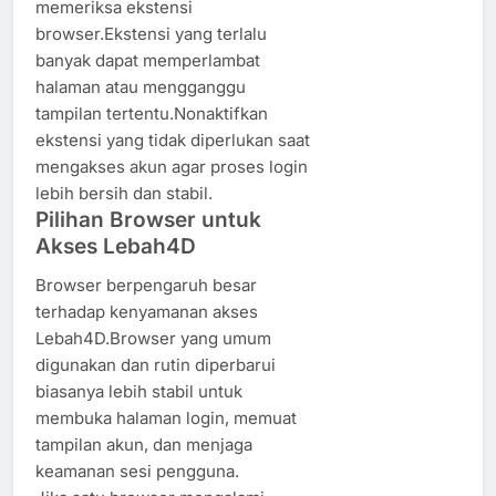
memeriksa ekstensi
browser.Ekstensi yang terlalu
banyak dapat memperlambat
halaman atau mengganggu
tampilan tertentu.Nonaktifkan
ekstensi yang tidak diperlukan saat
mengakses akun agar proses login
lebih bersih dan stabil.
Pilihan Browser untuk
Akses Lebah4D
Browser berpengaruh besar
terhadap kenyamanan akses
Lebah4D.Browser yang umum
digunakan dan rutin diperbarui
biasanya lebih stabil untuk
membuka halaman login, memuat
tampilan akun, dan menjaga
keamanan sesi pengguna.