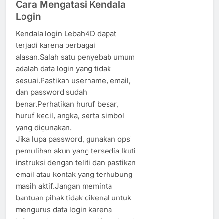
Cara Mengatasi Kendala
Login
Kendala login Lebah4D dapat
terjadi karena berbagai
alasan.Salah satu penyebab umum
adalah data login yang tidak
sesuai.Pastikan username, email,
dan password sudah
benar.Perhatikan huruf besar,
huruf kecil, angka, serta simbol
yang digunakan.
Jika lupa password, gunakan opsi
pemulihan akun yang tersedia.Ikuti
instruksi dengan teliti dan pastikan
email atau kontak yang terhubung
masih aktif.Jangan meminta
bantuan pihak tidak dikenal untuk
mengurus data login karena