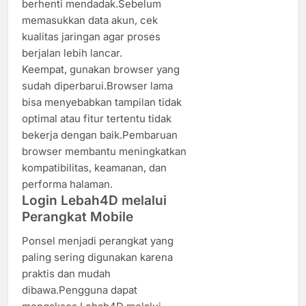
berhenti mendadak.Sebelum
memasukkan data akun, cek
kualitas jaringan agar proses
berjalan lebih lancar.
Keempat, gunakan browser yang
sudah diperbarui.Browser lama
bisa menyebabkan tampilan tidak
optimal atau fitur tertentu tidak
bekerja dengan baik.Pembaruan
browser membantu meningkatkan
kompatibilitas, keamanan, dan
performa halaman.
Login Lebah4D melalui
Perangkat Mobile
Ponsel menjadi perangkat yang
paling sering digunakan karena
praktis dan mudah
dibawa.Pengguna dapat