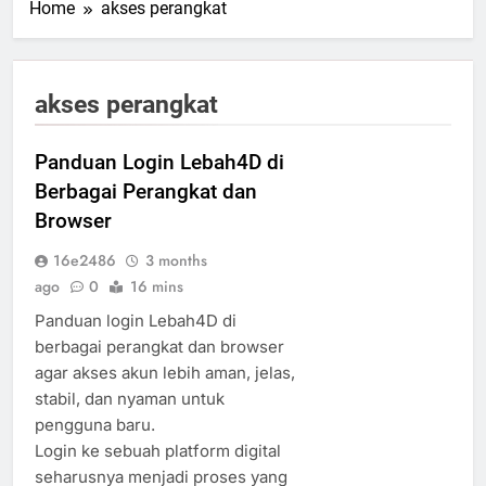
Home
akses perangkat
akses perangkat
Panduan Login Lebah4D di
Berbagai Perangkat dan
Browser
16e2486
3 months
ago
0
16 mins
Panduan login Lebah4D di
berbagai perangkat dan browser
agar akses akun lebih aman, jelas,
stabil, dan nyaman untuk
pengguna baru.
Login ke sebuah platform digital
seharusnya menjadi proses yang