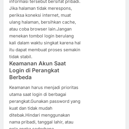
informasi tersebut bersifat pribadi.
Jika halaman tidak merespons,
periksa koneksi internet, muat
ulang halaman, bersihkan cache,
atau coba browser lain.Jangan
menekan tombol login berulang
kali dalam waktu singkat karena hal
itu dapat membuat proses semakin
tidak stabil.
Keamanan Akun Saat
Login di Perangkat
Berbeda
Keamanan harus menjadi prioritas
utama saat login di berbagai
perangkat.Gunakan password yang
kuat dan tidak mudah
ditebak.Hindari menggunakan
nama pribadi, tanggal lahir, atau
pola angka sederhana.