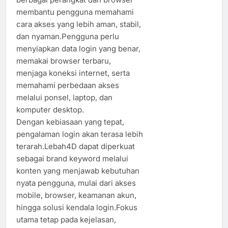
membantu pengguna memahami
cara akses yang lebih aman, stabil,
dan nyaman.Pengguna perlu
menyiapkan data login yang benar,
memakai browser terbaru,
menjaga koneksi internet, serta
memahami perbedaan akses
melalui ponsel, laptop, dan
komputer desktop.
Dengan kebiasaan yang tepat,
pengalaman login akan terasa lebih
terarah.Lebah4D dapat diperkuat
sebagai brand keyword melalui
konten yang menjawab kebutuhan
nyata pengguna, mulai dari akses
mobile, browser, keamanan akun,
hingga solusi kendala login.Fokus
utama tetap pada kejelasan,