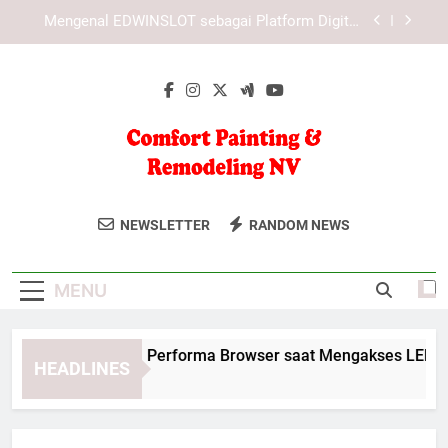
Skip
Mengenal LEBAH4D sebagai Platform Digital
to
yang Adaptif bagi Pengguna Modern
content
Cara Memahami Sistem dan Fitur KAYA787
secara Bertahap untuk Penggunaan yang Lebih
Terarah
Panduan Menjaga Performa Browser saat
Mengakses LEBAH4D
Mengenal EDWINSLOT sebagai Platform Digital
yang Adaptif bagi Pengguna Modern
Comfort Painting
Mengenal LEBAH4D sebagai Platform Digital
Renovasi Rumah Anda Dengan Comfort
yang Adaptif bagi Pengguna Modern
NEWSLETTER
RANDOM NEWS
& Remodeling
Painting And Remodeling NV. Layanan
Cara Memahami Sistem dan Fitur KAYA787
secara Bertahap untuk Penggunaan yang Lebih
Profesional Untuk Hasil Maksimal.
Terarah
NV
MENU
anduan Menjaga Performa Browser saat Mengakses LEBAH4
HEADLINES
 Weeks Ago