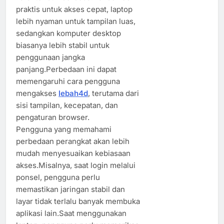
praktis untuk akses cepat, laptop
lebih nyaman untuk tampilan luas,
sedangkan komputer desktop
biasanya lebih stabil untuk
penggunaan jangka
panjang.Perbedaan ini dapat
memengaruhi cara pengguna
mengakses
lebah4d
, terutama dari
sisi tampilan, kecepatan, dan
pengaturan browser.
Pengguna yang memahami
perbedaan perangkat akan lebih
mudah menyesuaikan kebiasaan
akses.Misalnya, saat login melalui
ponsel, pengguna perlu
memastikan jaringan stabil dan
layar tidak terlalu banyak membuka
aplikasi lain.Saat menggunakan