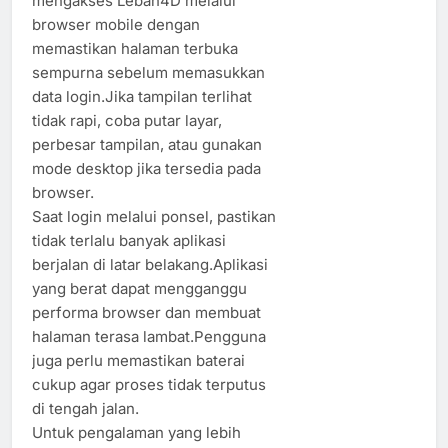
mengakses Lebah4D melalui
browser mobile dengan
memastikan halaman terbuka
sempurna sebelum memasukkan
data login.Jika tampilan terlihat
tidak rapi, coba putar layar,
perbesar tampilan, atau gunakan
mode desktop jika tersedia pada
browser.
Saat login melalui ponsel, pastikan
tidak terlalu banyak aplikasi
berjalan di latar belakang.Aplikasi
yang berat dapat mengganggu
performa browser dan membuat
halaman terasa lambat.Pengguna
juga perlu memastikan baterai
cukup agar proses tidak terputus
di tengah jalan.
Untuk pengalaman yang lebih