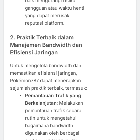
baik mengurangi risiko
gangguan atau waktu henti
yang dapat merusak
reputasi platform.
2. Praktik Terbaik dalam
Manajemen Bandwidth dan
Efisiensi Jaringan
Untuk mengelola bandwidth dan
memastikan efisiensi jaringan,
Pokémon787 dapat menerapkan
sejumlah praktik terbaik, termasuk:
Pemantauan Trafik yang
Berkelanjutan
: Melakukan
pemantauan trafik secara
rutin untuk mengetahui
bagaimana bandwidth
digunakan oleh berbagai