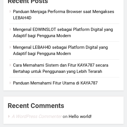
Recent Posts
Panduan Menjaga Performa Browser saat Mengakses
LEBAH4D
Mengenal EDWINSLOT sebagai Platform Digital yang
Adaptif bagi Pengguna Modern
Mengenal LEBAH4D sebagai Platform Digital yang
Adaptif bagi Pengguna Modern
Cara Memahami Sistem dan Fitur KAYA787 secara
Bertahap untuk Penggunaan yang Lebih Terarah
Panduan Memahami Fitur Utama di KAYA787
Recent Comments
A WordPress Commenter
on
Hello world!