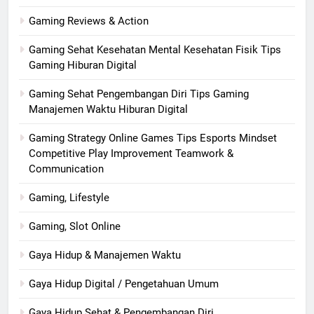
Gaming Reviews & Action
Gaming Sehat Kesehatan Mental Kesehatan Fisik Tips
Gaming Hiburan Digital
Gaming Sehat Pengembangan Diri Tips Gaming
Manajemen Waktu Hiburan Digital
Gaming Strategy Online Games Tips Esports Mindset
Competitive Play Improvement Teamwork &
Communication
Gaming, Lifestyle
Gaming, Slot Online
Gaya Hidup & Manajemen Waktu
Gaya Hidup Digital / Pengetahuan Umum
Gaya Hidup Sehat & Pengembangan Diri