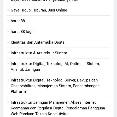
Gaya Hidup, Hiburan, Judi Online
horas88
horas88 login
Identitas dan Antarmuka Digital
Infrastruktur & Arsitektur Sistem
Infrastruktur Digital, Teknologi AI, Optimasi Sistem,
Analitik Jaringan
Infrastruktur Digital, Teknologi Server, DevOps dan
Observabilitas, Manajemen Sistem, Pengembangan
Platform
Infrastruktur Jaringan Manajemen Akses Internet
Keamanan dan Regulasi Digital Pengalaman Pengguna
Web Panduan Teknis Konektivitas