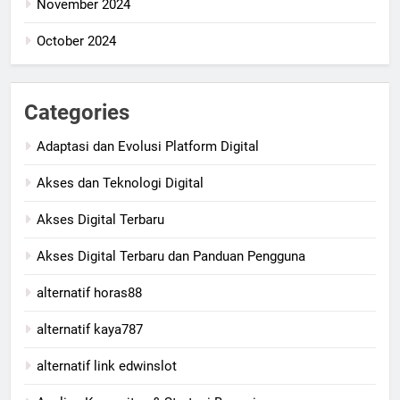
November 2024
October 2024
Categories
Adaptasi dan Evolusi Platform Digital
Akses dan Teknologi Digital
Akses Digital Terbaru
Akses Digital Terbaru dan Panduan Pengguna
alternatif horas88
alternatif kaya787
alternatif link edwinslot