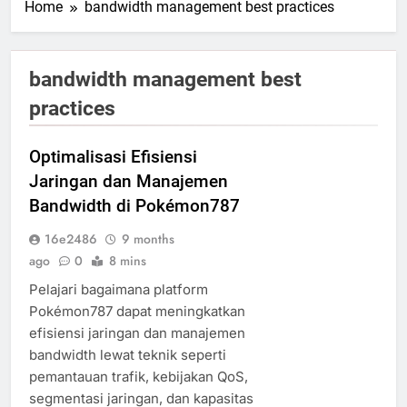
Home
bandwidth management best practices
bandwidth management best
practices
Optimalisasi Efisiensi
Jaringan dan Manajemen
Bandwidth di Pokémon787
16e2486
9 months
ago
0
8 mins
Pelajari bagaimana platform
Pokémon787 dapat meningkatkan
efisiensi jaringan dan manajemen
bandwidth lewat teknik seperti
pemantauan trafik, kebijakan QoS,
segmentasi jaringan, dan kapasitas