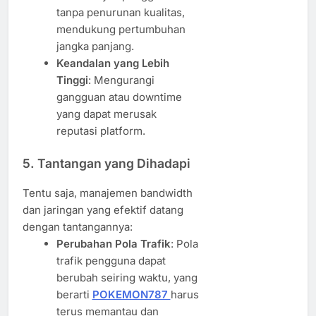
tanpa penurunan kualitas,
mendukung pertumbuhan
jangka panjang.
Keandalan yang Lebih
Tinggi
: Mengurangi
gangguan atau downtime
yang dapat merusak
reputasi platform.
5. Tantangan yang Dihadapi
Tentu saja, manajemen bandwidth
dan jaringan yang efektif datang
dengan tantangannya:
Perubahan Pola Trafik
: Pola
trafik pengguna dapat
berubah seiring waktu, yang
berarti
POKEMON787
harus
terus memantau dan