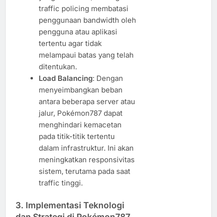
traffic policing membatasi
penggunaan bandwidth oleh
pengguna atau aplikasi
tertentu agar tidak
melampaui batas yang telah
ditentukan.
Load Balancing
: Dengan
menyeimbangkan beban
antara beberapa server atau
jalur, Pokémon787 dapat
menghindari kemacetan
pada titik-titik tertentu
dalam infrastruktur. Ini akan
meningkatkan responsivitas
sistem, terutama pada saat
traffic tinggi.
3. Implementasi Teknologi
dan Strategi di Pokémon787