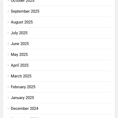
October 2025
September 2025
August 2025
July 2025
June 2025
May 2025
April 2025
March 2025
February 2025
January 2025
December 2024