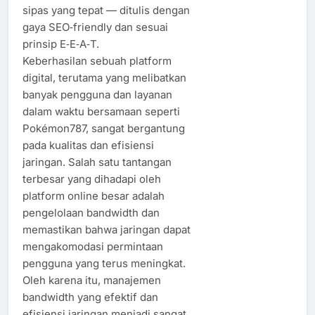
sipas yang tepat — ditulis dengan
gaya SEO‑friendly dan sesuai
prinsip E‑E‑A‑T.
Keberhasilan sebuah platform
digital, terutama yang melibatkan
banyak pengguna dan layanan
dalam waktu bersamaan seperti
Pokémon787, sangat bergantung
pada kualitas dan efisiensi
jaringan. Salah satu tantangan
terbesar yang dihadapi oleh
platform online besar adalah
pengelolaan bandwidth dan
memastikan bahwa jaringan dapat
mengakomodasi permintaan
pengguna yang terus meningkat.
Oleh karena itu, manajemen
bandwidth yang efektif dan
efisiensi jaringan menjadi sangat