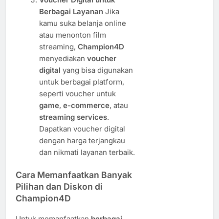
Berbagai Layanan
Jika
kamu suka belanja online
atau menonton film
streaming,
Champion4D
menyediakan
voucher
digital
yang bisa digunakan
untuk berbagai platform,
seperti voucher untuk
game
,
e-commerce
, atau
streaming services
.
Dapatkan voucher digital
dengan harga terjangkau
dan nikmati layanan terbaik.
Cara Memanfaatkan Banyak
Pilihan dan Diskon di
Champion4D
Untuk memanfaatkan
berbagai