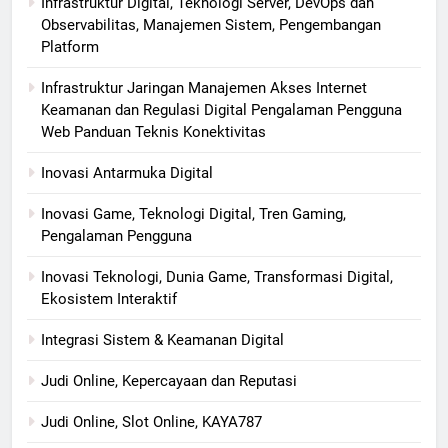
Infrastruktur Digital, Teknologi Server, DevOps dan
Observabilitas, Manajemen Sistem, Pengembangan
Platform
Infrastruktur Jaringan Manajemen Akses Internet
Keamanan dan Regulasi Digital Pengalaman Pengguna
Web Panduan Teknis Konektivitas
Inovasi Antarmuka Digital
Inovasi Game, Teknologi Digital, Tren Gaming,
Pengalaman Pengguna
Inovasi Teknologi, Dunia Game, Transformasi Digital,
Ekosistem Interaktif
Integrasi Sistem & Keamanan Digital
Judi Online, Kepercayaan dan Reputasi
Judi Online, Slot Online, KAYA787