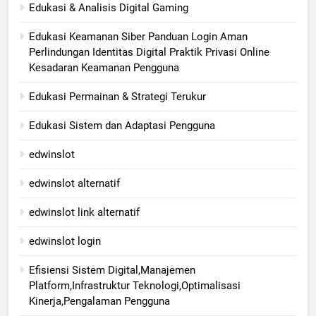
Edukasi & Analisis Digital Gaming
Edukasi Keamanan Siber Panduan Login Aman
Perlindungan Identitas Digital Praktik Privasi Online
Kesadaran Keamanan Pengguna
Edukasi Permainan & Strategi Terukur
Edukasi Sistem dan Adaptasi Pengguna
edwinslot
edwinslot alternatif
edwinslot link alternatif
edwinslot login
Efisiensi Sistem Digital,Manajemen
Platform,Infrastruktur Teknologi,Optimalisasi
Kinerja,Pengalaman Pengguna