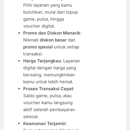
Pilih layanan yang kamu
butuhkan, mulai dari topup
game, pulsa, hingga
voucher digital.
Promo dan Diskon Menarik
:
Nikmati
diskon besar
dan
promo spesial
untuk setiap
transaksi.
Harga Terjangkau
: Layanan
digital dengan harga yang
bersaing, memungkinkan
kamu untuk lebih hemat.
Proses Transaksi Cepat
:
Saldo game, pulsa, atau
voucher kamu langsung
aktif setelah pembayaran
selesai.
Keamanan Terjamin
: