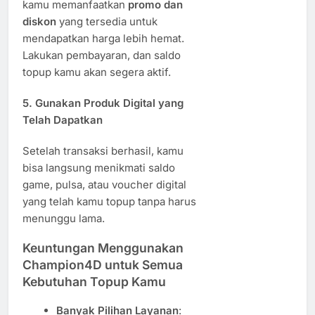
kamu memanfaatkan
promo dan
diskon
yang tersedia untuk
mendapatkan harga lebih hemat.
Lakukan pembayaran, dan saldo
topup kamu akan segera aktif.
5.
Gunakan Produk Digital yang
Telah Dapatkan
Setelah transaksi berhasil, kamu
bisa langsung menikmati saldo
game, pulsa, atau voucher digital
yang telah kamu topup tanpa harus
menunggu lama.
Keuntungan Menggunakan
Champion4D untuk Semua
Kebutuhan Topup Kamu
Banyak Pilihan Layanan
: