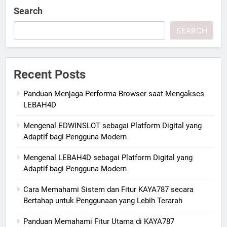
Search
SEARCH
Recent Posts
Panduan Menjaga Performa Browser saat Mengakses
LEBAH4D
Mengenal EDWINSLOT sebagai Platform Digital yang
Adaptif bagi Pengguna Modern
Mengenal LEBAH4D sebagai Platform Digital yang
Adaptif bagi Pengguna Modern
Cara Memahami Sistem dan Fitur KAYA787 secara
Bertahap untuk Penggunaan yang Lebih Terarah
Panduan Memahami Fitur Utama di KAYA787