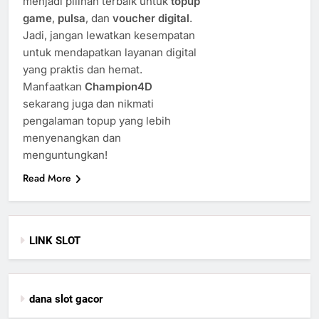
menjadi pilihan terbaik untuk
topup
game
,
pulsa
, dan
voucher digital
.
Jadi, jangan lewatkan kesempatan
untuk mendapatkan layanan digital
yang praktis dan hemat.
Manfaatkan
Champion4D
sekarang juga dan nikmati
pengalaman topup yang lebih
menyenangkan dan
menguntungkan!
Read More
LINK SLOT
dana slot gacor