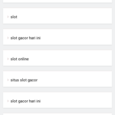
slot
slot gacor hari ini
slot online
situs slot gacor
slot gacor hari ini