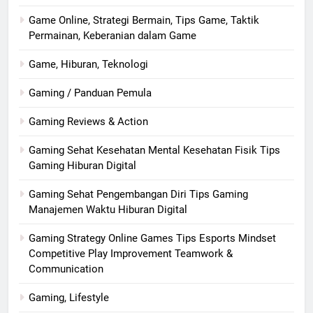
Game Online, Strategi Bermain, Tips Game, Taktik
Permainan, Keberanian dalam Game
Game, Hiburan, Teknologi
Gaming / Panduan Pemula
Gaming Reviews & Action
Gaming Sehat Kesehatan Mental Kesehatan Fisik Tips
Gaming Hiburan Digital
Gaming Sehat Pengembangan Diri Tips Gaming
Manajemen Waktu Hiburan Digital
Gaming Strategy Online Games Tips Esports Mindset
Competitive Play Improvement Teamwork &
Communication
Gaming, Lifestyle