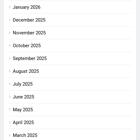
January 2026
December 2025
November 2025
October 2025
September 2025
August 2025
July 2025
June 2025
May 2025
April 2025
March 2025