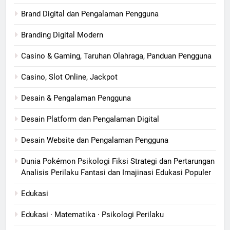
Brand Digital dan Pengalaman Pengguna
Branding Digital Modern
Casino & Gaming, Taruhan Olahraga, Panduan Pengguna
Casino, Slot Online, Jackpot
Desain & Pengalaman Pengguna
Desain Platform dan Pengalaman Digital
Desain Website dan Pengalaman Pengguna
Dunia Pokémon Psikologi Fiksi Strategi dan Pertarungan
Analisis Perilaku Fantasi dan Imajinasi Edukasi Populer
Edukasi
Edukasi · Matematika · Psikologi Perilaku