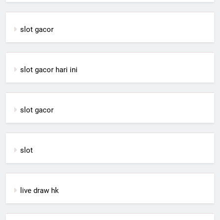
slot gacor
slot gacor hari ini
slot gacor
slot
live draw hk