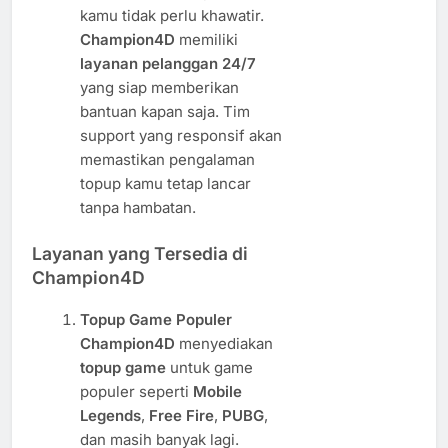
kamu tidak perlu khawatir.
Champion4D
memiliki
layanan pelanggan 24/7
yang siap memberikan
bantuan kapan saja. Tim
support yang responsif akan
memastikan pengalaman
topup kamu tetap lancar
tanpa hambatan.
Layanan yang Tersedia di
Champion4D
Topup Game Populer
Champion4D
menyediakan
topup game
untuk game
populer seperti
Mobile
Legends
,
Free Fire
,
PUBG
,
dan masih banyak lagi.