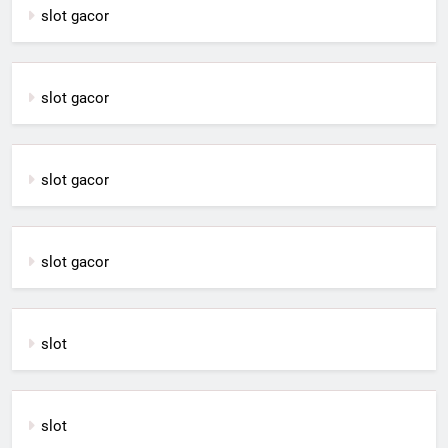
slot gacor
slot gacor
slot gacor
slot gacor
slot
slot