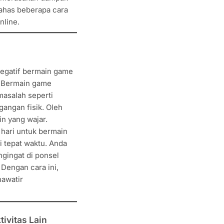
bahas beberapa cara
nline.
negatif bermain game
. Bermain game
asalah seperti
gangan fisik. Oleh
n yang wajar.
 hari untuk bermain
i tepat waktu. Anda
gingat di ponsel
Dengan cara ini,
hawatir
ivitas Lain