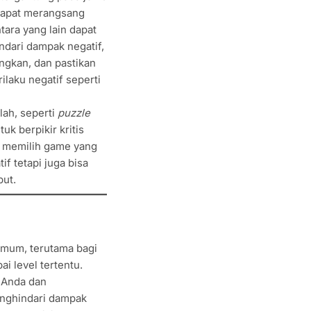
 dapat merangsang
ntara yang lain dapat
dari dampak negatif,
ngkan, dan pastikan
laku negatif seperti
ah, seperti
puzzle
uk berpikir kritis
n memilih game yang
f tetapi juga bisa
but.
umum, terutama bagi
i level tertentu.
 Anda dan
enghindari dampak