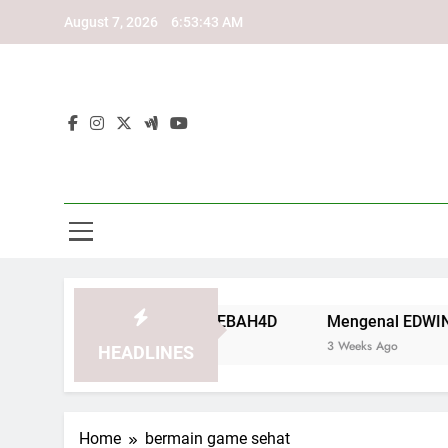
Skip
August 7, 2026
6:53:44 AM
to
content
Com
Renovasi 
r saat Mengakses LEBAH4D
Mengenal EDWINSLOT sebaga
3 Weeks Ago
HEADLINES
Home
bermain game sehat