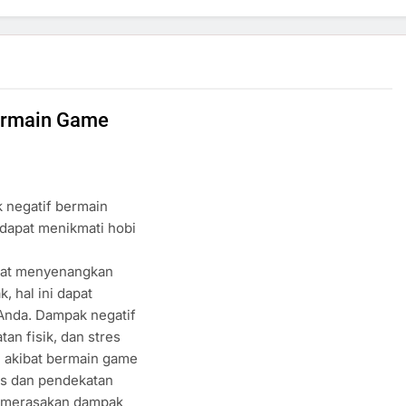
ermain Game
k negatif bermain
dapat menikmati hobi
ngat menyenangkan
k, hal ini dapat
Anda. Dampak negatif
an fisik, dan stres
 akibat bermain game
ps dan pendekatan
a merasakan dampak