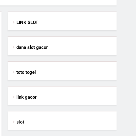
LINK SLOT
dana slot gacor
toto togel
link gacor
slot