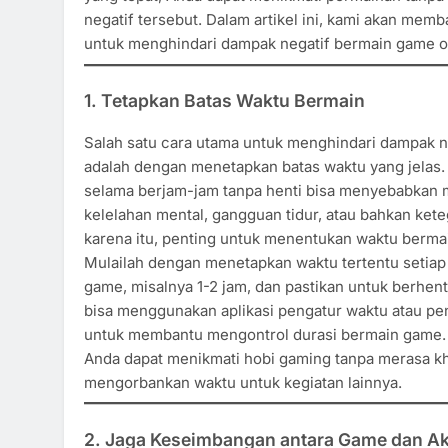
negatif tersebut. Dalam artikel ini, kami akan mem
untuk menghindari dampak negatif bermain game o
1.
Tetapkan Batas Waktu Bermain
Salah satu cara utama untuk menghindari dampak 
adalah dengan menetapkan batas waktu yang jelas
selama berjam-jam tanpa henti bisa menyebabkan m
kelelahan mental, gangguan tidur, atau bahkan kete
karena itu, penting untuk menentukan waktu bermai
Mulailah dengan menetapkan waktu tertentu setiap
game, misalnya 1-2 jam, dan pastikan untuk berhent
bisa menggunakan aplikasi pengatur waktu atau pen
untuk membantu mengontrol durasi bermain game. 
Anda dapat menikmati hobi gaming tanpa merasa k
mengorbankan waktu untuk kegiatan lainnya.
2.
Jaga Keseimbangan antara Game dan Akt