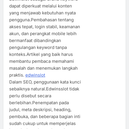
dapat diperkuat melalui konten
yang menjawab kebutuhan nyata
pengguna.Pembahasan tentang
akses tepat, login stabil, keamanan
akun, dan perangkat mobile lebih
bermanfaat dibandingkan
pengulangan keyword tanpa
konteks.Artikel yang baik harus
membantu pembaca memahami
masalah dan menemukan langkah
praktis.
edwinslot
Dalam SEO, penggunaan kata kunci
sebaiknya natural.Edwinsslot tidak
perlu disebut secara
berlebihan.Penempatan pada
judul, meta deskripsi, heading,
pembuka, dan beberapa bagian inti
sudah cukup untuk memperjelas