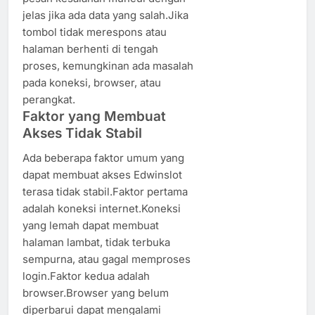
jelas jika ada data yang salah.Jika
tombol tidak merespons atau
halaman berhenti di tengah
proses, kemungkinan ada masalah
pada koneksi, browser, atau
perangkat.
Faktor yang Membuat
Akses Tidak Stabil
Ada beberapa faktor umum yang
dapat membuat akses Edwinslot
terasa tidak stabil.Faktor pertama
adalah koneksi internet.Koneksi
yang lemah dapat membuat
halaman lambat, tidak terbuka
sempurna, atau gagal memproses
login.Faktor kedua adalah
browser.Browser yang belum
diperbarui dapat mengalami