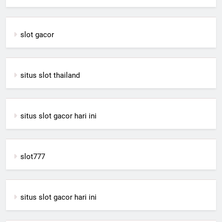
slot gacor
situs slot thailand
situs slot gacor hari ini
slot777
situs slot gacor hari ini