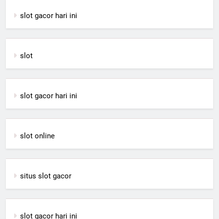
slot gacor hari ini
slot
slot gacor hari ini
slot online
situs slot gacor
slot gacor hari ini