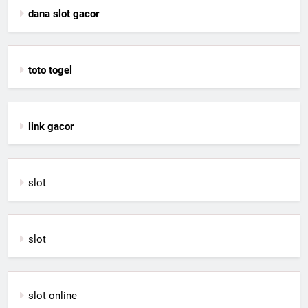
dana slot gacor
toto togel
link gacor
slot
slot
slot online