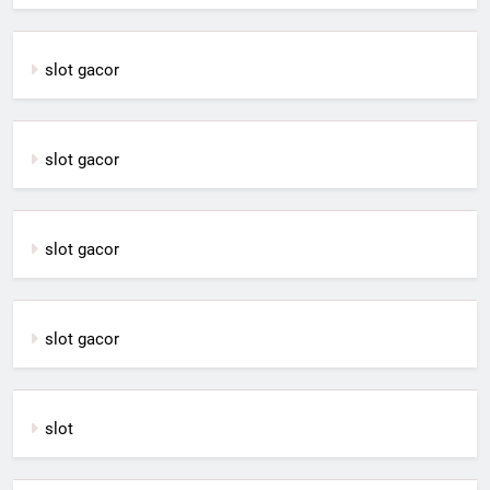
slot gacor
slot gacor
slot gacor
slot gacor
slot