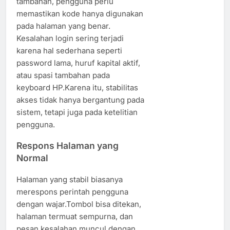
tambahan, pengguna perlu
memastikan kode hanya digunakan
pada halaman yang benar.
Kesalahan login sering terjadi
karena hal sederhana seperti
password lama, huruf kapital aktif,
atau spasi tambahan pada
keyboard HP.Karena itu, stabilitas
akses tidak hanya bergantung pada
sistem, tetapi juga pada ketelitian
pengguna.
Respons Halaman yang
Normal
Halaman yang stabil biasanya
merespons perintah pengguna
dengan wajar.Tombol bisa ditekan,
halaman termuat sempurna, dan
pesan kesalahan muncul dengan