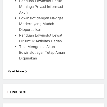
Panduan Edwinslot untuk
Menjaga Privasi Informasi
Akun
Edwinslot dengan Navigasi
Modern yang Mudah
Dioperasikan
Panduan Edwinslot Lewat
HP untuk Aktivitas Harian
Tips Mengelola Akun
Edwinslot agar Tetap Aman
Digunakan
Read More
LINK SLOT