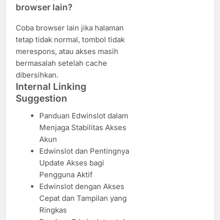
browser lain?
Coba browser lain jika halaman
tetap tidak normal, tombol tidak
merespons, atau akses masih
bermasalah setelah cache
dibersihkan.
Internal Linking
Suggestion
Panduan Edwinslot dalam
Menjaga Stabilitas Akses
Akun
Edwinslot dan Pentingnya
Update Akses bagi
Pengguna Aktif
Edwinslot dengan Akses
Cepat dan Tampilan yang
Ringkas