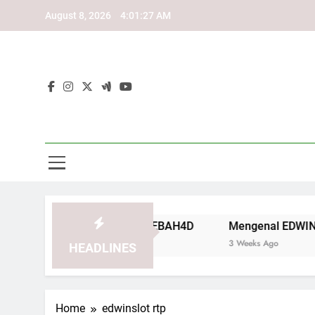
Skip
August 8, 2026
4:01:28 AM
to
content
Com
Renovasi 
 saat Mengakses LEBAH4D
Mengenal EDWINSLOT sebagai
3 Weeks Ago
HEADLINES
Home
edwinslot rtp