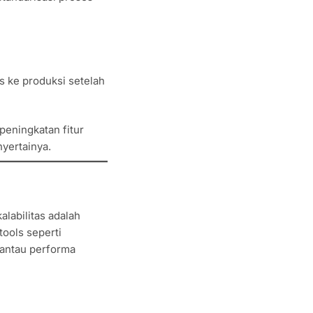
is ke produksi setelah
eningkatan fitur
yertainya.
labilitas adalah
ools seperti
mantau performa