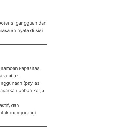
 potensi gangguan dan
asalah nyata di sisi
menambah kapasitas,
ra bijak
.
enggunaan (pay-as-
asarkan beban kerja
ktif, dan
untuk mengurangi