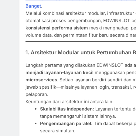
Banget
.
Melalui kombinasi arsitektur modular, infrastruktur
otomatisasi proses pengembangan, EDWINSLOT be
konsistensi performa sistem
meski menghadapi pen
volume data, dan permintaan fitur baru secara dina
1. Arsitektur Modular untuk Pertumbuhan 
Langkah pertama yang dilakukan EDWINSLOT adal
menjadi layanan-layanan kecil
menggunakan pend
microservices
. Setiap layanan berdiri sendiri dan 
jawab spesifik—misalnya layanan login, transaksi,
pelaporan.
Keuntungan dari arsitektur ini antara lain:
Skalabilitas independen:
Layanan tertentu d
tanpa memengaruhi sistem lainnya.
Pengembangan paralel:
Tim dapat bekerja 
secara simultan.