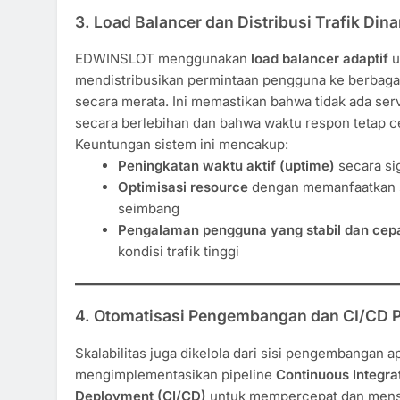
3. Load Balancer dan Distribusi Trafik Din
EDWINSLOT menggunakan
load balancer adaptif
u
mendistribusikan permintaan pengguna ke berbaga
secara merata. Ini memastikan bahwa tidak ada ser
secara berlebihan dan bahwa waktu respon tetap c
Keuntungan sistem ini mencakup:
Peningkatan waktu aktif (uptime)
secara si
Optimisasi resource
dengan memanfaatkan s
seimbang
Pengalaman pengguna yang stabil dan cep
kondisi trafik tinggi
4. Otomatisasi Pengembangan dan CI/CD P
Skalabilitas juga dikelola dari sisi pengembangan 
mengimplementasikan pipeline
Continuous Integra
Deployment (CI/CD)
untuk mempercepat dan menst