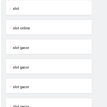
slot
slot online
slot gacor
slot gacor
slot gacor
slot gacor