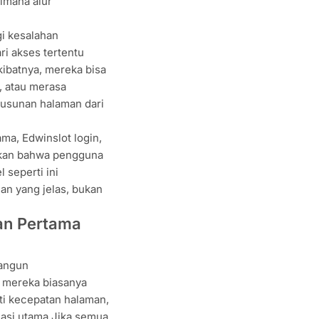
aimana alur
 kesalahan
i akses tertentu
kibatnya, mereka bisa
, atau merasa
susunan halaman dari
ama, Edwinslot login,
kkan bahwa pengguna
 seperti ini
n yang jelas, bukan
an Pertama
bangun
 mereka biasanya
ti kecepatan halaman,
masi utama.Jika semua