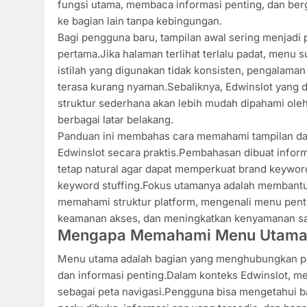
fungsi utama, membaca informasi penting, dan berg
ke bagian lain tanpa kebingungan.
Bagi pengguna baru, tampilan awal sering menjadi
pertama.Jika halaman terlihat terlalu padat, menu s
istilah yang digunakan tidak konsisten, pengalama
terasa kurang nyaman.Sebaliknya, Edwinslot yang d
struktur sederhana akan lebih mudah dipahami ole
berbagai latar belakang.
Panduan ini membahas cara memahami tampilan d
Edwinslot secara praktis.Pembahasan dibuat informa
tetap natural agar dapat memperkuat brand keywor
keyword stuffing.Fokus utamanya adalah membant
memahami struktur platform, mengenali menu pent
keamanan akses, dan meningkatkan kenyamanan saat
Mengapa Memahami Menu Utama I
Menu utama adalah bagian yang menghubungkan p
dan informasi penting.Dalam konteks Edwinslot, m
sebagai peta navigasi.Pengguna bisa mengetahui 