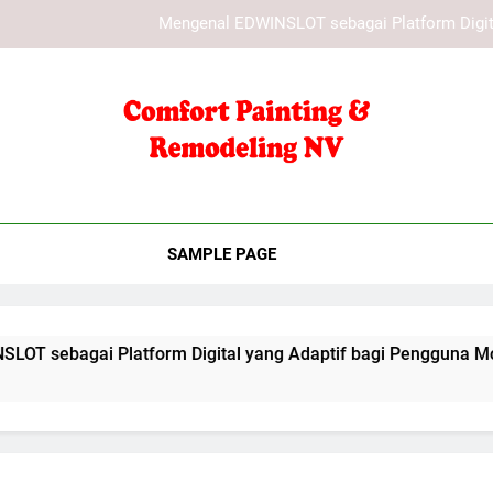
Mengenal EDWINSLOT sebagai Platform Digit
Mengenal LEBAH4D sebagai Platform Digit
Cara Memahami Sistem dan Fitur KAYA787 secara Bertahap
Panduan Menjaga Perfo
fort Painting & Remo
Rumah Anda Dengan Comfort Painting And Remodeling NV. Laya
Mengenal EDWINSLOT sebagai Platform Digit
SAMPLE PAGE
Mengenal LEBAH4D sebagai Platform Digit
Cara Memahami Sistem dan Fitur KAYA787 secara Bertahap
 Platform Digital yang Adaptif bagi Pengguna Modern