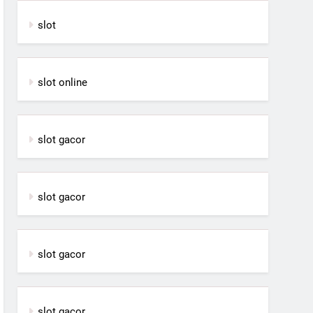
slot
slot online
slot gacor
slot gacor
slot gacor
slot gacor