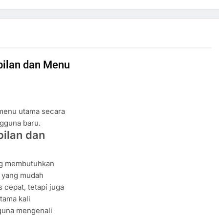
ilan dan Menu
menu utama secara
ngguna baru.
pilan dan
ang membutuhkan
si yang mudah
cepat, tetapi juga
tama kali
guna mengenali