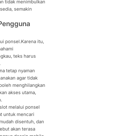
an tidak menimbulkan
rsedia, semakin
 Pengguna
i ponsel.Karena itu,
mahami
ngkau, teks harus
.
na tetap nyaman
anakan agar tidak
boleh menghilangkan
kan akses utama,
.
lot melalui ponsel
at untuk mencari
 mudah disentuh, dan
ebut akan terasa