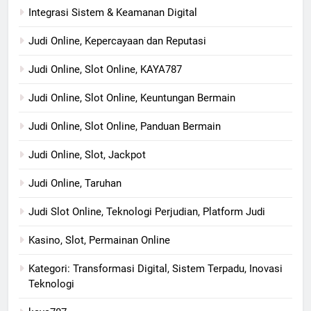
Integrasi Sistem & Keamanan Digital
Judi Online, Kepercayaan dan Reputasi
Judi Online, Slot Online, KAYA787
Judi Online, Slot Online, Keuntungan Bermain
Judi Online, Slot Online, Panduan Bermain
Judi Online, Slot, Jackpot
Judi Online, Taruhan
Judi Slot Online, Teknologi Perjudian, Platform Judi
Kasino, Slot, Permainan Online
Kategori: Transformasi Digital, Sistem Terpadu, Inovasi
Teknologi