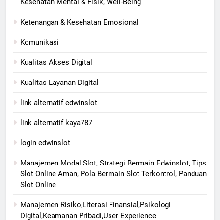
Kesehatan Mental & Fisik, Well-Being
Ketenangan & Kesehatan Emosional
Komunikasi
Kualitas Akses Digital
Kualitas Layanan Digital
link alternatif edwinslot
link alternatif kaya787
login edwinslot
Manajemen Modal Slot, Strategi Bermain Edwinslot, Tips
Slot Online Aman, Pola Bermain Slot Terkontrol, Panduan
Slot Online
Manajemen Risiko,Literasi Finansial,Psikologi
Digital,Keamanan Pribadi,User Experience