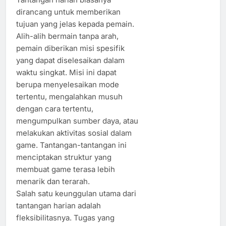
dirancang untuk memberikan
tujuan yang jelas kepada pemain.
Alih-alih bermain tanpa arah,
pemain diberikan misi spesifik
yang dapat diselesaikan dalam
waktu singkat. Misi ini dapat
berupa menyelesaikan mode
tertentu, mengalahkan musuh
dengan cara tertentu,
mengumpulkan sumber daya, atau
melakukan aktivitas sosial dalam
game. Tantangan-tantangan ini
menciptakan struktur yang
membuat game terasa lebih
menarik dan terarah.
Salah satu keunggulan utama dari
tantangan harian adalah
fleksibilitasnya. Tugas yang