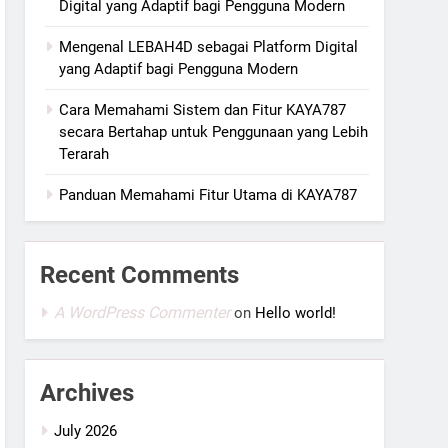
Digital yang Adaptif bagi Pengguna Modern
Mengenal LEBAH4D sebagai Platform Digital
yang Adaptif bagi Pengguna Modern
Cara Memahami Sistem dan Fitur KAYA787
secara Bertahap untuk Penggunaan yang Lebih
Terarah
Panduan Memahami Fitur Utama di KAYA787
Recent Comments
A WordPress Commenter
on
Hello world!
Archives
July 2026