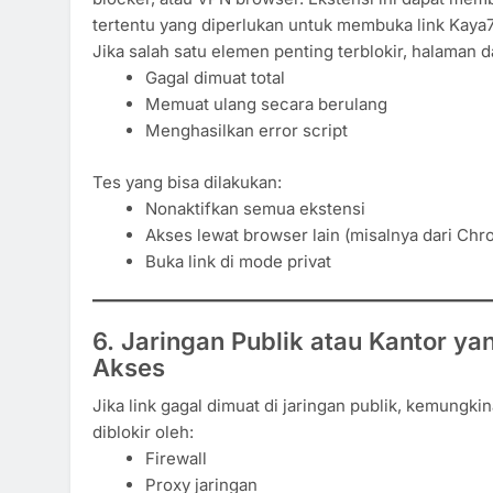
tertentu yang diperlukan untuk membuka link Kaya7
Jika salah satu elemen penting terblokir, halaman d
Gagal dimuat total
Memuat ulang secara berulang
Menghasilkan error script
Tes yang bisa dilakukan:
Nonaktifkan semua ekstensi
Akses lewat browser lain (misalnya dari Ch
Buka link di mode privat
6. Jaringan Publik atau Kantor y
Akses
Jika link gagal dimuat di jaringan publik, kemungki
diblokir oleh:
Firewall
Proxy jaringan