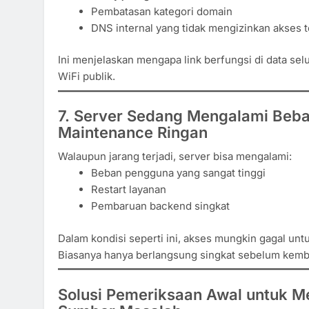
Pembatasan kategori domain
DNS internal yang tidak mengizinkan akses t
Ini menjelaskan mengapa link berfungsi di data selul
WiFi publik.
7. Server Sedang Mengalami Beba
Maintenance Ringan
Walaupun jarang terjadi, server bisa mengalami:
Beban pengguna yang sangat tinggi
Restart layanan
Pembaruan backend singkat
Dalam kondisi seperti ini, akses mungkin gagal un
Biasanya hanya berlangsung singkat sebelum kembal
Solusi Pemeriksaan Awal untuk 