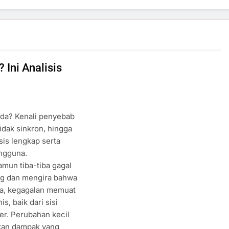
 Ini Analisis
Anda? Kenali penyebab
idak sinkron, hingga
sis lengkap serta
ngguna.
mun tiba-tiba gagal
ng dan mengira bahwa
ya, kegagalan memuat
s, baik dari sisi
er. Perubahan kecil
ikan dampak yang