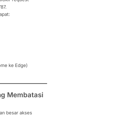
87.
apat:
rome ke Edge)
ang Membatasi
nan besar akses