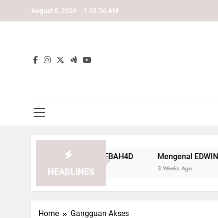
Skip
August 8, 2026
1:53:57 AM
to
content
Com
Renovasi 
saat Mengakses LEBAH4D
Mengenal EDWINSLOT sebagai 
3 Weeks Ago
HEADLINES
Home
Gangguan Akses