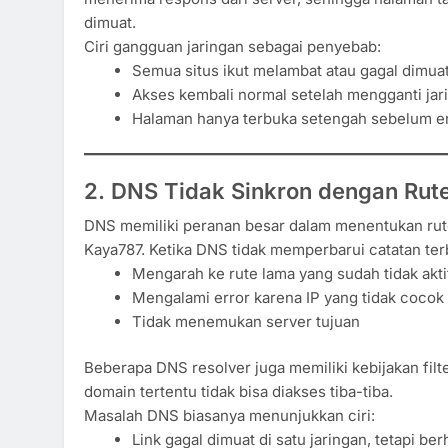
dimuat.
Ciri gangguan jaringan sebagai penyebab:
Semua situs ikut melambat atau gagal dimua
Akses kembali normal setelah mengganti jar
Halaman hanya terbuka setengah sebelum e
2. DNS Tidak Sinkron dengan Rut
DNS memiliki peranan besar dalam menentukan rut
Kaya787. Ketika DNS tidak memperbarui catatan terb
Mengarah ke rute lama yang sudah tidak akti
Mengalami error karena IP yang tidak cocok
Tidak menemukan server tujuan
Beberapa DNS resolver juga memiliki kebijakan fi
domain tertentu tidak bisa diakses tiba-tiba.
Masalah DNS biasanya menunjukkan ciri:
Link gagal dimuat di satu jaringan, tetapi berh