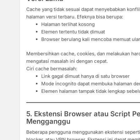
Cache yang tidak sesuai dapat menyebabkan konfl
halaman versi terbaru. Efeknya bisa berupa:
Halaman terlihat kosong
Elemen tertentu tidak dimuat
Browser berulang kali mencoba memuat ula
Membersihkan cache, cookies, dan melakukan hard
mengatasi masalah ini dengan cepat.
Ciri cache bermasalah:
Link gagal dimuat hanya di satu browser
Mode incognito dapat membuka halaman de
Elemen halaman tampak tidak lengkap sebel
5. Ekstensi Browser atau Script P
Mengganggu
Beberapa pengguna menggunakan ekstensi seperti 
blocker, atau VPN browser. Ekstensi ini dapat memb