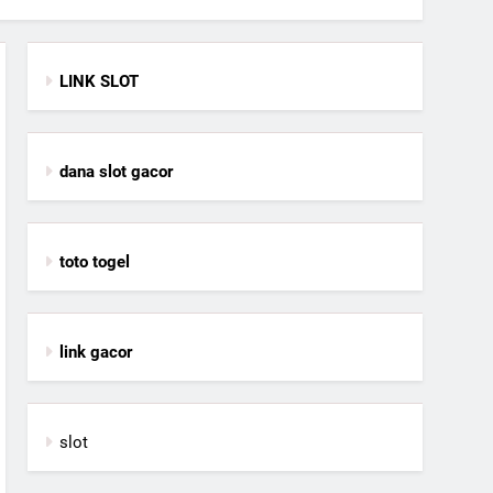
LINK SLOT
dana slot gacor
toto togel
link gacor
slot