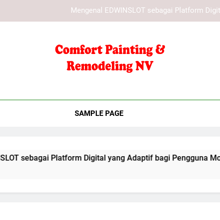
Mengenal EDWINSLOT sebagai Platform Digit
Mengenal LEBAH4D sebagai Platform Digit
Cara Memahami Sistem dan Fitur KAYA787 secara Bertahap
Panduan Menjaga Perfo
fort Painting & Remo
Rumah Anda Dengan Comfort Painting And Remodeling NV. Laya
Mengenal EDWINSLOT sebagai Platform Digit
SAMPLE PAGE
Mengenal LEBAH4D sebagai Platform Digit
Cara Memahami Sistem dan Fitur KAYA787 secara Bertahap
Platform Digital yang Adaptif bagi Pengguna Modern