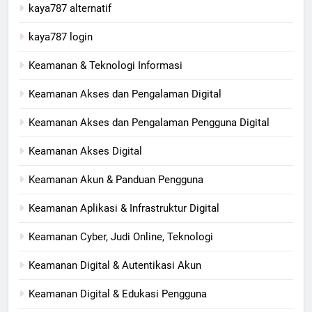
kaya787 alternatif
kaya787 login
Keamanan & Teknologi Informasi
Keamanan Akses dan Pengalaman Digital
Keamanan Akses dan Pengalaman Pengguna Digital
Keamanan Akses Digital
Keamanan Akun & Panduan Pengguna
Keamanan Aplikasi & Infrastruktur Digital
Keamanan Cyber, Judi Online, Teknologi
Keamanan Digital & Autentikasi Akun
Keamanan Digital & Edukasi Pengguna