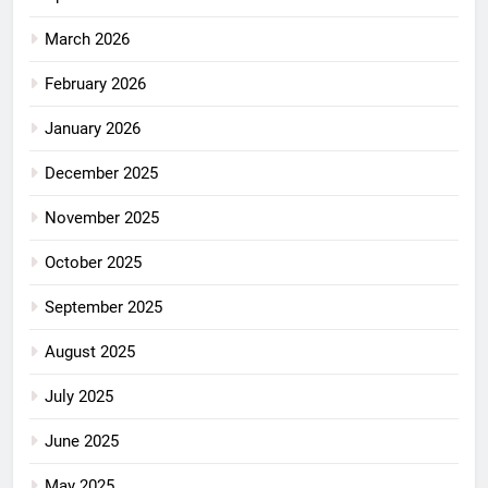
March 2026
February 2026
January 2026
December 2025
November 2025
October 2025
September 2025
August 2025
July 2025
June 2025
May 2025