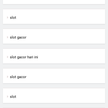
slot
slot gacor
slot gacor hari ini
slot gacor
slot