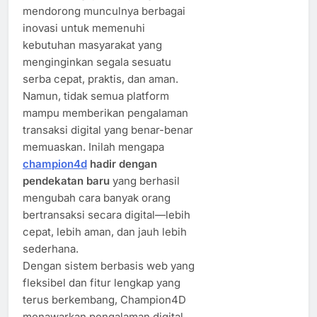
mendorong munculnya berbagai
inovasi untuk memenuhi
kebutuhan masyarakat yang
menginginkan segala sesuatu
serba cepat, praktis, dan aman.
Namun, tidak semua platform
mampu memberikan pengalaman
transaksi digital yang benar-benar
memuaskan. Inilah mengapa
champion4d
hadir dengan
pendekatan baru
yang berhasil
mengubah cara banyak orang
bertransaksi secara digital—lebih
cepat, lebih aman, dan jauh lebih
sederhana.
Dengan sistem berbasis web yang
fleksibel dan fitur lengkap yang
terus berkembang, Champion4D
menawarkan pengalaman digital