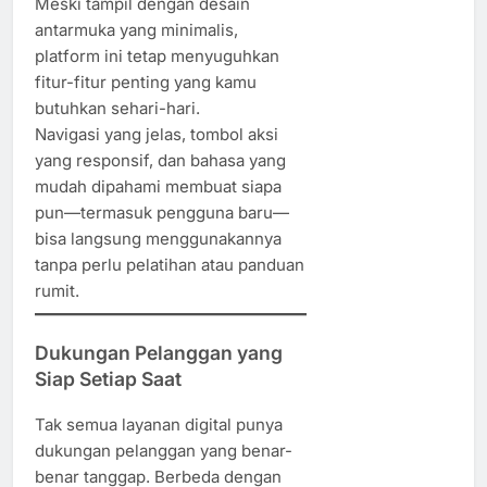
Meski tampil dengan desain
antarmuka yang minimalis,
platform ini tetap menyuguhkan
fitur-fitur penting yang kamu
butuhkan sehari-hari.
Navigasi yang jelas, tombol aksi
yang responsif, dan bahasa yang
mudah dipahami membuat siapa
pun—termasuk pengguna baru—
bisa langsung menggunakannya
tanpa perlu pelatihan atau panduan
rumit.
Dukungan Pelanggan yang
Siap Setiap Saat
Tak semua layanan digital punya
dukungan pelanggan yang benar-
benar tanggap. Berbeda dengan