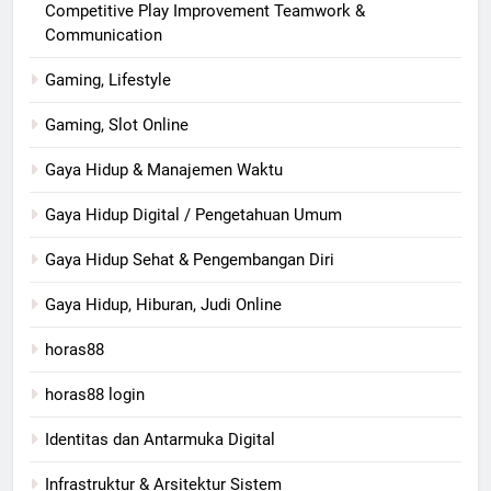
Competitive Play Improvement Teamwork &
Communication
Gaming, Lifestyle
Gaming, Slot Online
Gaya Hidup & Manajemen Waktu
Gaya Hidup Digital / Pengetahuan Umum
Gaya Hidup Sehat & Pengembangan Diri
Gaya Hidup, Hiburan, Judi Online
horas88
horas88 login
Identitas dan Antarmuka Digital
Infrastruktur & Arsitektur Sistem