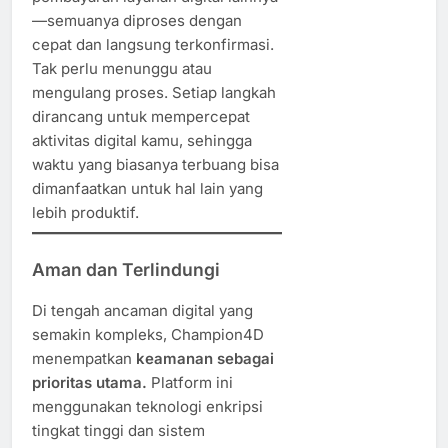
—semuanya diproses dengan
cepat dan langsung terkonfirmasi.
Tak perlu menunggu atau
mengulang proses. Setiap langkah
dirancang untuk mempercepat
aktivitas digital kamu, sehingga
waktu yang biasanya terbuang bisa
dimanfaatkan untuk hal lain yang
lebih produktif.
Aman dan Terlindungi
Di tengah ancaman digital yang
semakin kompleks, Champion4D
menempatkan
keamanan sebagai
prioritas utama.
Platform ini
menggunakan teknologi enkripsi
tingkat tinggi dan sistem