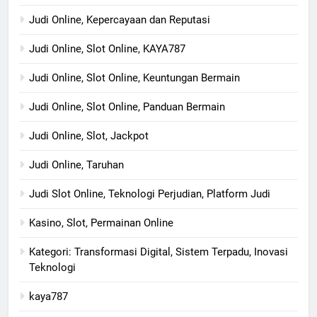
Judi Online, Kepercayaan dan Reputasi
Judi Online, Slot Online, KAYA787
Judi Online, Slot Online, Keuntungan Bermain
Judi Online, Slot Online, Panduan Bermain
Judi Online, Slot, Jackpot
Judi Online, Taruhan
Judi Slot Online, Teknologi Perjudian, Platform Judi
Kasino, Slot, Permainan Online
Kategori: Transformasi Digital, Sistem Terpadu, Inovasi
Teknologi
kaya787