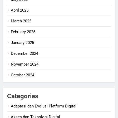
April 2025
March 2025
February 2025
January 2025
December 2024
November 2024
October 2024
Categories
Adaptasi dan Evolusi Platform Digital
Akses dan Teknologi Digital