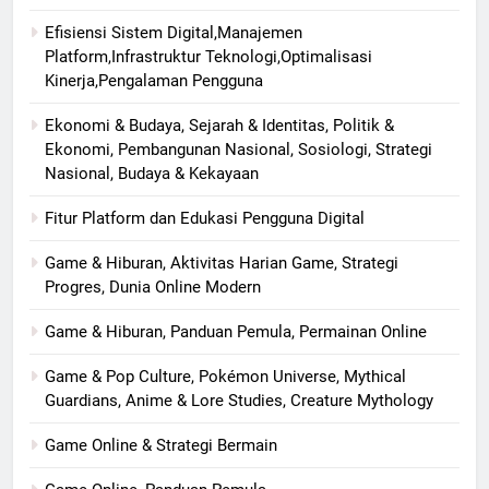
Efisiensi Sistem Digital,Manajemen
Platform,Infrastruktur Teknologi,Optimalisasi
Kinerja,Pengalaman Pengguna
Ekonomi & Budaya, Sejarah & Identitas, Politik &
Ekonomi, Pembangunan Nasional, Sosiologi, Strategi
Nasional, Budaya & Kekayaan
Fitur Platform dan Edukasi Pengguna Digital
Game & Hiburan, Aktivitas Harian Game, Strategi
Progres, Dunia Online Modern
Game & Hiburan, Panduan Pemula, Permainan Online
Game & Pop Culture, Pokémon Universe, Mythical
Guardians, Anime & Lore Studies, Creature Mythology
Game Online & Strategi Bermain