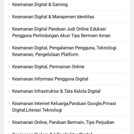
Keamanan Digital & Gaming
Keamanan Digital & Manajemen Identitas
Keamanan Digital Panduan Judi Online Edukasi
Pengguna Perlindungan Akun Tips Bermain Aman
Keamanan Digital, Pengalaman Pengguna, Teknologi
Keamanan, Pengelolaan Platform
Keamanan Digital, Permainan Online
Keamanan Informasi Pengguna Digital
Keamanan Infrastruktur & Tata Kelola Digital
Keamanan Internet Keluarga,Panduan Google,Privasi
Digital,Literasi Teknologi
Keamanan Online, Panduan Bermain, Tips Perjudian