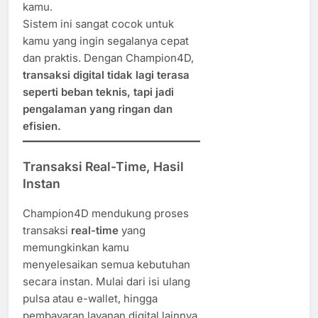
kamu.
Sistem ini sangat cocok untuk
kamu yang ingin segalanya cepat
dan praktis. Dengan Champion4D,
transaksi digital tidak lagi terasa
seperti beban teknis, tapi jadi
pengalaman yang ringan dan
efisien.
Transaksi Real-Time, Hasil
Instan
Champion4D mendukung proses
transaksi
real-time
yang
memungkinkan kamu
menyelesaikan semua kebutuhan
secara instan. Mulai dari isi ulang
pulsa atau e-wallet, hingga
pembayaran layanan digital lainnya