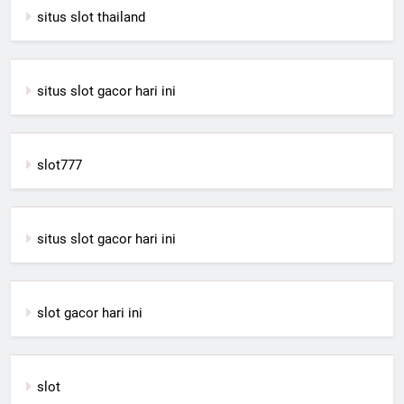
situs slot thailand
situs slot gacor hari ini
slot777
situs slot gacor hari ini
slot gacor hari ini
slot