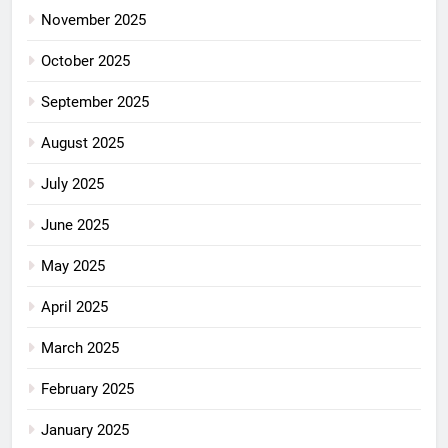
November 2025
October 2025
September 2025
August 2025
July 2025
June 2025
May 2025
April 2025
March 2025
February 2025
January 2025