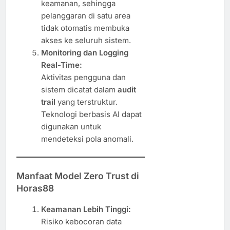
keamanan, sehingga
pelanggaran di satu area
tidak otomatis membuka
akses ke seluruh sistem.
Monitoring dan Logging
Real-Time:
Aktivitas pengguna dan
sistem dicatat dalam
audit
trail
yang terstruktur.
Teknologi berbasis AI dapat
digunakan untuk
mendeteksi pola anomali.
Manfaat Model Zero Trust di
Horas88
Keamanan Lebih Tinggi:
Risiko kebocoran data