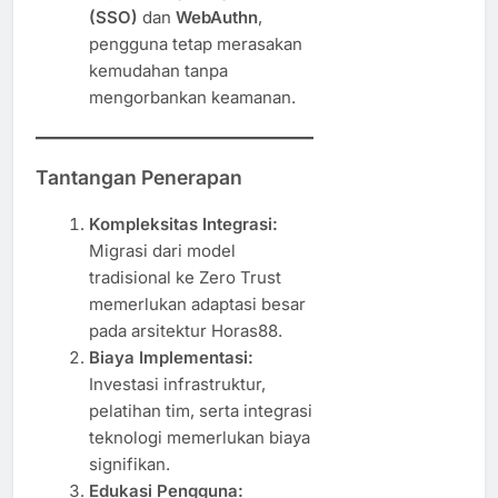
(SSO)
dan
WebAuthn
,
pengguna tetap merasakan
kemudahan tanpa
mengorbankan keamanan.
Tantangan Penerapan
Kompleksitas Integrasi:
Migrasi dari model
tradisional ke Zero Trust
memerlukan adaptasi besar
pada arsitektur Horas88.
Biaya Implementasi:
Investasi infrastruktur,
pelatihan tim, serta integrasi
teknologi memerlukan biaya
signifikan.
Edukasi Pengguna: