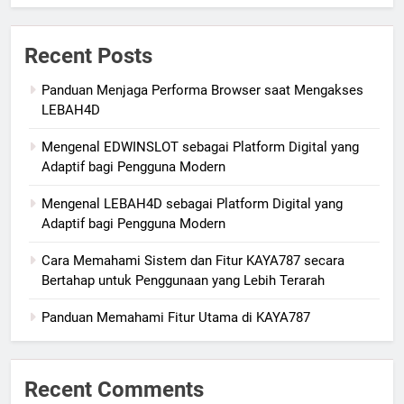
Recent Posts
Panduan Menjaga Performa Browser saat Mengakses
LEBAH4D
Mengenal EDWINSLOT sebagai Platform Digital yang
Adaptif bagi Pengguna Modern
Mengenal LEBAH4D sebagai Platform Digital yang
Adaptif bagi Pengguna Modern
Cara Memahami Sistem dan Fitur KAYA787 secara
Bertahap untuk Penggunaan yang Lebih Terarah
Panduan Memahami Fitur Utama di KAYA787
Recent Comments