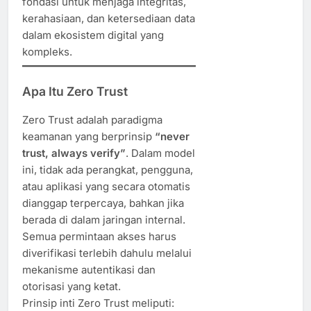
fondasi untuk menjaga integritas,
kerahasiaan, dan ketersediaan data
dalam ekosistem digital yang
kompleks.
Apa Itu Zero Trust
Zero Trust adalah paradigma
keamanan yang berprinsip
“never
trust, always verify”
. Dalam model
ini, tidak ada perangkat, pengguna,
atau aplikasi yang secara otomatis
dianggap terpercaya, bahkan jika
berada di dalam jaringan internal.
Semua permintaan akses harus
diverifikasi terlebih dahulu melalui
mekanisme autentikasi dan
otorisasi yang ketat.
Prinsip inti Zero Trust meliputi: