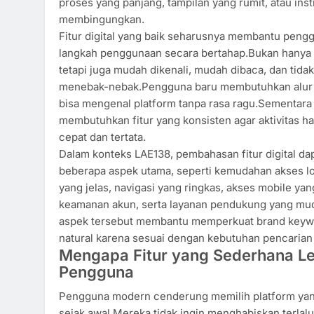
proses yang panjang, tampilan yang rumit, atau inst
membingungkan.
Fitur digital yang baik seharusnya membantu pen
langkah penggunaan secara bertahap.Bukan hanya t
tetapi juga mudah dikenali, mudah dibaca, dan ti
menebak-nebak.Pengguna baru membutuhkan alur 
bisa mengenal platform tanpa rasa ragu.Sementara
membutuhkan fitur yang konsisten agar aktivitas har
cepat dan tertata.
Dalam konteks LAE138, pembahasan fitur digital da
beberapa aspek utama, seperti kemudahan akses lo
yang jelas, navigasi yang ringkas, akses mobile yan
keamanan akun, serta layanan pendukung yang m
aspek tersebut membantu memperkuat brand keyw
natural karena sesuai dengan kebutuhan pencaria
Mengapa Fitur yang Sederhana Le
Pengguna
Pengguna modern cenderung memilih platform ya
sejak awal.Mereka tidak ingin menghabiskan terlal