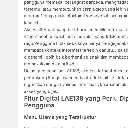
pengguna memakai perangkat berbeda, menghadapi 
tertentu, atau membutuhkan cara akses yang lebih 
alternatif tetap perlu dipahami secara hati-hati aga
langkah.
Akses alternatif yang baik harus memiliki informasi 
yang mudah dikenali, dan instruksi yang tidak me
ragu.Pengguna tidak sebaiknya hanya mengejar aks
membaca konteks informasi terlebih dahulu.Jika a
dipahami, lebih baik berhenti sejenak dan membac
memasukkan data pribadi.
Dalam pembahasan LAE138, akses alternatif dapat d
pendukung.Fungsinya membantu fleksibilitas, tetap
digunakan dengan validasi informasi, keamanan ak
akses yang bijak.
Fitur Digital LAE138 yang Perlu D
Pengguna
Menu Utama yang Terstruktur