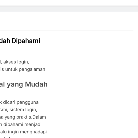
udah Dipahami
 akses login,
tis untuk pengalaman
tal yang Mudah
ak dicari pengguna
mi, sistem login,
a yang praktis.Dalam
ah dipahami menjadi
lalu ingin menghadapi