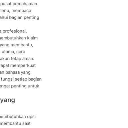
i pusat pemahaman
 menu, membaca
hui bagian penting
 profesional,
 membutuhkan klaim
 yang membantu,
 utama, cara
akun tetap aman.
 dapat memperkuat
gan bahasa yang
ungsi setiap bagian
angat penting untuk
.
 yang
 membutuhkan opsi
t membantu saat