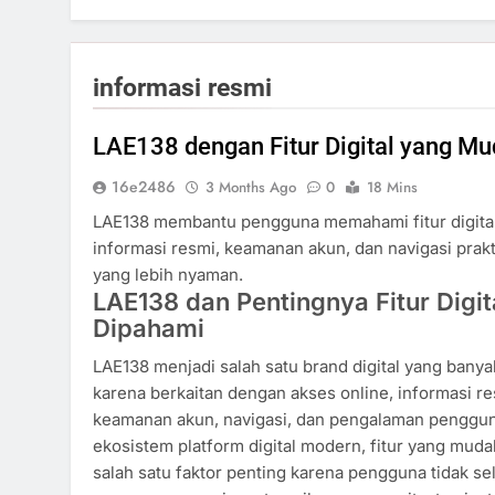
informasi resmi
LAE138 dengan Fitur Digital yang M
16e2486
3 Months Ago
0
18 Mins
LAE138 membantu pengguna memahami fitur digital,
informasi resmi, keamanan akun, dan navigasi prak
yang lebih nyaman.
LAE138 dan Pentingnya Fitur Digi
Dipahami
LAE138 menjadi salah satu brand digital yang bany
karena berkaitan dengan akses online, informasi res
keamanan akun, navigasi, dan pengalaman penggun
ekosistem platform digital modern, fitur yang mud
salah satu faktor penting karena pengguna tidak se