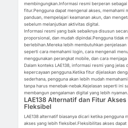
membingungkan.Informasi resmi berperan sebaga
fitur.Pengguna dapat mengenal akses, memahami
panduan, mempelajari keamanan akun, dan mengeta
sebelum melanjutkan aktivitas digital.
Informasi resmi yang baik sebaiknya disusun secara
proporsional, dan mudah dipindai.Pengguna tidak
berlebihan.Mereka lebih membutuhkan penjelasan
seperti cara memahami login, cara mengenali menu
menggunakan perangkat mobile, dan cara menjaga 
Dalam konteks LAE138, informasi resmi yang jelas
kepercayaan pengguna.Ketika fitur dijelaskan den
sederhana, pengguna akan lebih mudah memahami f
tanpa harus menebak-nebak.Kejelasan seperti ini s
membangun pengalaman digital yang lebih nyaman
LAE138 Alternatif dan Fitur Akses
Fleksibel
LAE138 alternatif biasanya dicari ketika pengguna
akses yang lebih fleksibel.Fleksibilitas akses dapa