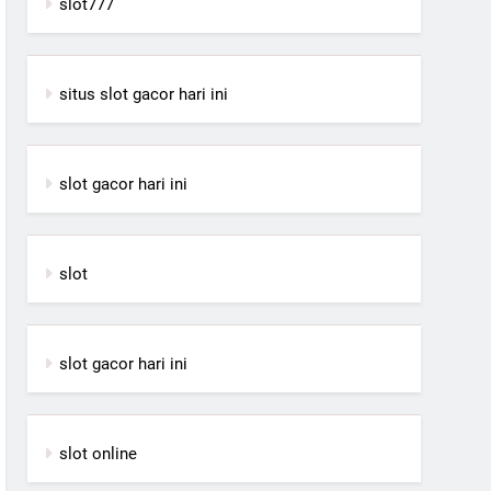
slot777
situs slot gacor hari ini
slot gacor hari ini
slot
slot gacor hari ini
slot online