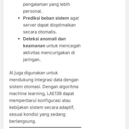
pengalaman yang lebih
personal.
Prediksi beban sistem
agar
server dapat dioptimalkan
secara otomatis.
Deteksi anomali dan
keamanan
untuk mencegah
aktivitas mencurigakan di
jaringan.
AI juga digunakan untuk
mendukung integrasi data dengan
sistem otomasi. Dengan algoritma
machine learning, LAE138 dapat
memperbarui konfigurasi atau
kebijakan sistem secara adaptif,
sesuai kondisi yang sedang
berlangsung.