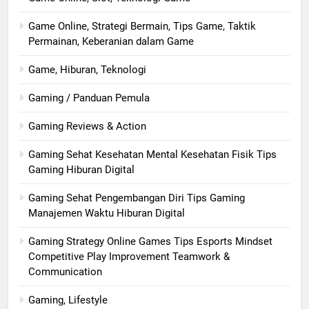
Game Online, Strategi Bermain, Tips Game, Taktik
Permainan, Keberanian dalam Game
Game, Hiburan, Teknologi
Gaming / Panduan Pemula
Gaming Reviews & Action
Gaming Sehat Kesehatan Mental Kesehatan Fisik Tips
Gaming Hiburan Digital
Gaming Sehat Pengembangan Diri Tips Gaming
Manajemen Waktu Hiburan Digital
Gaming Strategy Online Games Tips Esports Mindset
Competitive Play Improvement Teamwork &
Communication
Gaming, Lifestyle