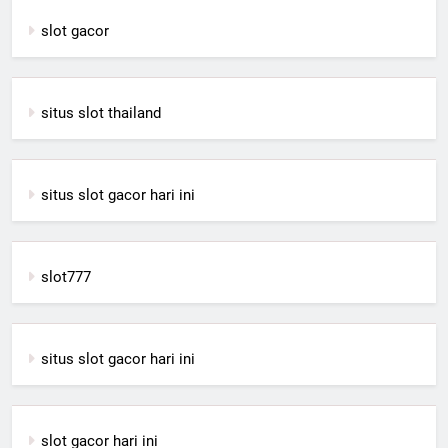
slot gacor
situs slot thailand
situs slot gacor hari ini
slot777
situs slot gacor hari ini
slot gacor hari ini