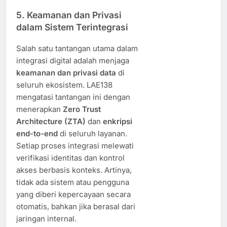
5.
Keamanan dan Privasi
dalam Sistem Terintegrasi
Salah satu tantangan utama dalam
integrasi digital adalah menjaga
keamanan dan privasi data
di
seluruh ekosistem. LAE138
mengatasi tantangan ini dengan
menerapkan
Zero Trust
Architecture (ZTA)
dan
enkripsi
end-to-end
di seluruh layanan.
Setiap proses integrasi melewati
verifikasi identitas dan kontrol
akses berbasis konteks. Artinya,
tidak ada sistem atau pengguna
yang diberi kepercayaan secara
otomatis, bahkan jika berasal dari
jaringan internal.