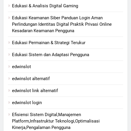
Edukasi & Analisis Digital Gaming
Edukasi Keamanan Siber Panduan Login Aman
Perlindungan Identitas Digital Praktik Privasi Online
Kesadaran Keamanan Pengguna
Edukasi Permainan & Strategi Terukur
Edukasi Sistem dan Adaptasi Pengguna
edwinslot
edwinslot alternatif
edwinslot link alternatif
edwinslot login
Efisiensi Sistem Digital,Manajemen
Platform,Infrastruktur Teknologi,Optimalisasi
Kinerja,Pengalaman Pengguna