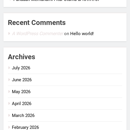
Recent Comments
A WordPress Commenter
on
Hello world!
Archives
July 2026
June 2026
May 2026
April 2026
March 2026
February 2026