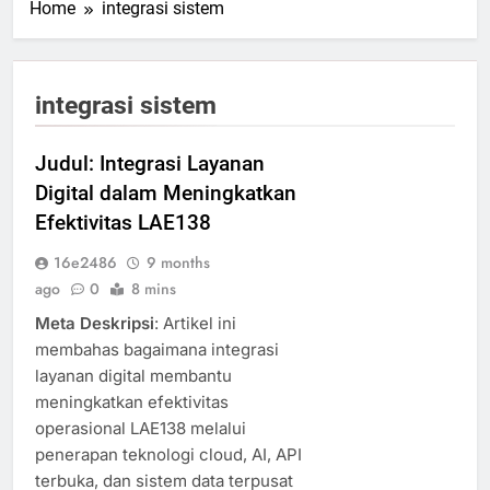
Home
integrasi sistem
integrasi sistem
Judul: Integrasi Layanan
Digital dalam Meningkatkan
Efektivitas LAE138
16e2486
9 months
ago
0
8 mins
Meta Deskripsi
: Artikel ini
membahas bagaimana integrasi
layanan digital membantu
meningkatkan efektivitas
operasional LAE138 melalui
penerapan teknologi cloud, AI, API
terbuka, dan sistem data terpusat