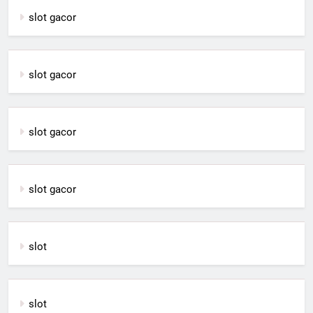
slot gacor
slot gacor
slot gacor
slot gacor
slot
slot