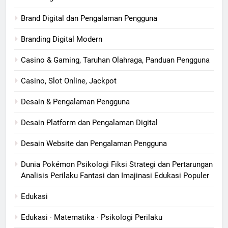
Brand Digital dan Pengalaman Pengguna
Branding Digital Modern
Casino & Gaming, Taruhan Olahraga, Panduan Pengguna
Casino, Slot Online, Jackpot
Desain & Pengalaman Pengguna
Desain Platform dan Pengalaman Digital
Desain Website dan Pengalaman Pengguna
Dunia Pokémon Psikologi Fiksi Strategi dan Pertarungan
Analisis Perilaku Fantasi dan Imajinasi Edukasi Populer
Edukasi
Edukasi · Matematika · Psikologi Perilaku