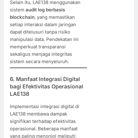
Selain itu, LAE138 menggunakan
sistem
audit log berbasis
blockchain
, yang memastikan
setiap interaksi dalam jaringan
dapat ditelusuri tanpa risiko
manipulasi data. Pendekatan ini
memperkuat transparansi
sekaligus menjaga integritas
sistem secara menyeluruh.
6.
Manfaat Integrasi Digital
bagi Efektivitas Operasional
LAE138
Implementasi integrasi digital di
LAE138 membawa dampak
signifikan terhadap efektivitas
operasional. Beberapa manfaat
yang paling menonjol meliputi: