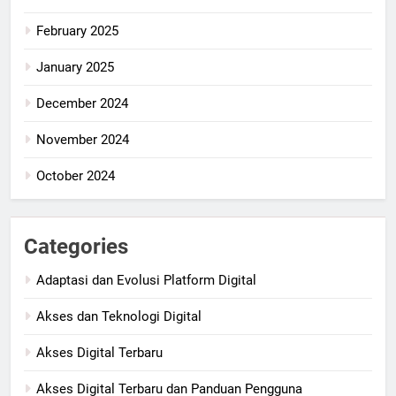
February 2025
January 2025
December 2024
November 2024
October 2024
Categories
Adaptasi dan Evolusi Platform Digital
Akses dan Teknologi Digital
Akses Digital Terbaru
Akses Digital Terbaru dan Panduan Pengguna