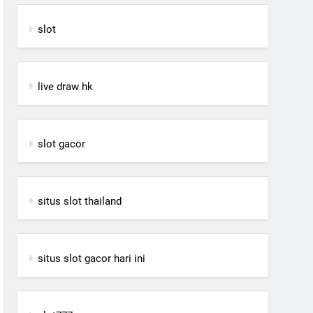
slot
live draw hk
slot gacor
situs slot thailand
situs slot gacor hari ini