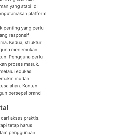
man yang stabil di
engutamakan platform
k penting yang perlu
yang responsif
ma. Kedua, struktur
ngguna menemukan
kun. Pengguna perlu
ukan proses masuk.
 melalui edukasi
semakin mudah
esalahan. Konten
gun persepsi brand
tal
dari akses praktis.
api tetap harus
Dalam penggunaan