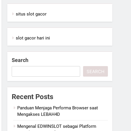
situs slot gacor
slot gacor hari ini
Search
SEARCH
Recent Posts
Panduan Menjaga Performa Browser saat
Mengakses LEBAH4D
Mengenal EDWINSLOT sebagai Platform