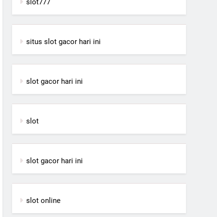
slot777
situs slot gacor hari ini
slot gacor hari ini
slot
slot gacor hari ini
slot online