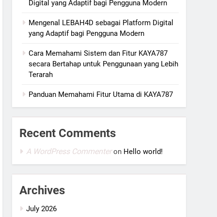
Digital yang Adaptif bagi Pengguna Modern
Mengenal LEBAH4D sebagai Platform Digital
yang Adaptif bagi Pengguna Modern
Cara Memahami Sistem dan Fitur KAYA787
secara Bertahap untuk Penggunaan yang Lebih
Terarah
Panduan Memahami Fitur Utama di KAYA787
Recent Comments
A WordPress Commenter
on
Hello world!
Archives
July 2026