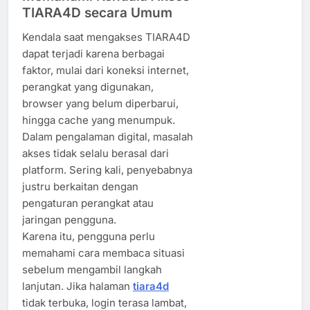
TIARA4D secara Umum
Kendala saat mengakses TIARA4D
dapat terjadi karena berbagai
faktor, mulai dari koneksi internet,
perangkat yang digunakan,
browser yang belum diperbarui,
hingga cache yang menumpuk.
Dalam pengalaman digital, masalah
akses tidak selalu berasal dari
platform. Sering kali, penyebabnya
justru berkaitan dengan
pengaturan perangkat atau
jaringan pengguna.
Karena itu, pengguna perlu
memahami cara membaca situasi
sebelum mengambil langkah
lanjutan. Jika halaman
tiara4d
tidak terbuka, login terasa lambat,