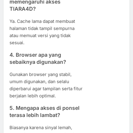
memengaruhi akses
TIARA4D?
Ya. Cache lama dapat membuat
halaman tidak tampil sempurna
atau memuat versi yang tidak
sesuai.
4. Browser apa yang
sebaiknya digunakan?
Gunakan browser yang stabil,
umum digunakan, dan selalu
diperbarui agar tampilan serta fitur
berjalan lebih optimal.
5. Mengapa akses di ponsel
terasa lebih lambat?
Biasanya karena sinyal lemah,