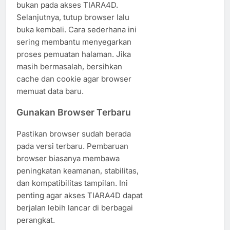
bukan pada akses TIARA4D.
Selanjutnya, tutup browser lalu
buka kembali. Cara sederhana ini
sering membantu menyegarkan
proses pemuatan halaman. Jika
masih bermasalah, bersihkan
cache dan cookie agar browser
memuat data baru.
Gunakan Browser Terbaru
Pastikan browser sudah berada
pada versi terbaru. Pembaruan
browser biasanya membawa
peningkatan keamanan, stabilitas,
dan kompatibilitas tampilan. Ini
penting agar akses TIARA4D dapat
berjalan lebih lancar di berbagai
perangkat.