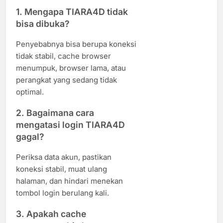
1. Mengapa TIARA4D tidak
bisa dibuka?
Penyebabnya bisa berupa koneksi
tidak stabil, cache browser
menumpuk, browser lama, atau
perangkat yang sedang tidak
optimal.
2. Bagaimana cara
mengatasi login TIARA4D
gagal?
Periksa data akun, pastikan
koneksi stabil, muat ulang
halaman, dan hindari menekan
tombol login berulang kali.
3. Apakah cache