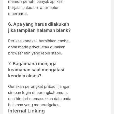
memori penuh, banyak aplikasi
berjalan, atau browser belum
diperbarui.
6. Apa yang harus dilakukan
jika tampilan halaman blank?
Periksa koneksi, bersihkan cache,
coba mode privat, atau gunakan
browser lain yang lebih stabil.
7. Bagaimana menjaga
keamanan saat mengatasi
kendala akses?
Gunakan perangkat pribadi, jangan
simpan login di perangkat umum,
dan hindari memasukkan data pada
halaman yang mencurigakan.
Internal Linking