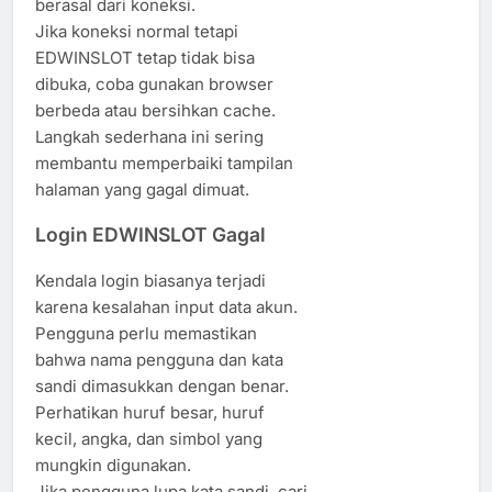
berasal dari koneksi.
Jika koneksi normal tetapi
EDWINSLOT tetap tidak bisa
dibuka, coba gunakan browser
berbeda atau bersihkan cache.
Langkah sederhana ini sering
membantu memperbaiki tampilan
halaman yang gagal dimuat.
Login EDWINSLOT Gagal
Kendala login biasanya terjadi
karena kesalahan input data akun.
Pengguna perlu memastikan
bahwa nama pengguna dan kata
sandi dimasukkan dengan benar.
Perhatikan huruf besar, huruf
kecil, angka, dan simbol yang
mungkin digunakan.
Jika pengguna lupa kata sandi, cari