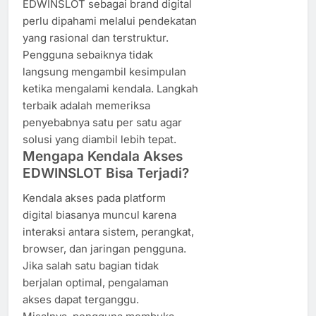
EDWINSLOT sebagai brand digital
perlu dipahami melalui pendekatan
yang rasional dan terstruktur.
Pengguna sebaiknya tidak
langsung mengambil kesimpulan
ketika mengalami kendala. Langkah
terbaik adalah memeriksa
penyebabnya satu per satu agar
solusi yang diambil lebih tepat.
Mengapa Kendala Akses
EDWINSLOT Bisa Terjadi?
Kendala akses pada platform
digital biasanya muncul karena
interaksi antara sistem, perangkat,
browser, dan jaringan pengguna.
Jika salah satu bagian tidak
berjalan optimal, pengalaman
akses dapat terganggu.