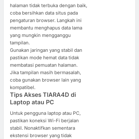
halaman tidak terbuka dengan baik,
coba bersihkan data situs pada
pengaturan browser. Langkah ini
membantu menghapus data lama
yang mungkin mengganggu
tampilan.
Gunakan jaringan yang stabil dan
pastikan mode hemat data tidak
membatasi pemuatan halaman.
Jika tampilan masih bermasalah,
coba gunakan browser lain yang
kompatibel.
Tips Akses TIARA4D di
Laptop atau PC
Untuk pengguna laptop atau PC,
pastikan koneksi Wi-Fi berjalan
stabil. Nonaktifkan sementara
ekstensi browser yang tidak