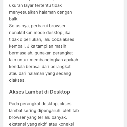
ukuran layar tertentu tidak
menyesuaikan halaman dengan
baik.
Solusinya, perbarui browser,
nonaktifkan mode desktop jika
tidak diperlukan, lalu coba akses
kembali. Jika tampilan masih
bermasalah, gunakan perangkat
lain untuk membandingkan apakah
kendala berasal dari perangkat
atau dari halaman yang sedang
diakses.
Akses Lambat di Desktop
Pada perangkat desktop, akses
lambat sering dipengaruhi oleh tab
browser yang terlalu banyak,
ekstensi yang aktif, atau koneksi