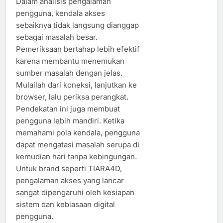
Dalam analisis pengalaman
pengguna, kendala akses
sebaiknya tidak langsung dianggap
sebagai masalah besar.
Pemeriksaan bertahap lebih efektif
karena membantu menemukan
sumber masalah dengan jelas.
Mulailah dari koneksi, lanjutkan ke
browser, lalu periksa perangkat.
Pendekatan ini juga membuat
pengguna lebih mandiri. Ketika
memahami pola kendala, pengguna
dapat mengatasi masalah serupa di
kemudian hari tanpa kebingungan.
Untuk brand seperti TIARA4D,
pengalaman akses yang lancar
sangat dipengaruhi oleh kesiapan
sistem dan kebiasaan digital
pengguna.