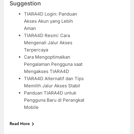
Suggestion
TIARA4D Login: Panduan
Akses Akun yang Lebih
Aman
TIARA4D Resmi: Cara
Mengenali Jalur Akses
Terpercaya
Cara Mengoptimalkan
Pengalaman Pengguna saat
Mengakses TIARA4D
TIARA4D Alternatif dan Tips
Memilih Jalur Akses Stabil
Panduan TIARA4D untuk
Pengguna Baru di Perangkat
Mobile
Read More