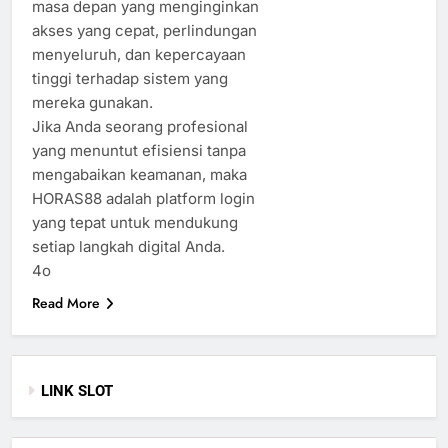
masa depan yang menginginkan
akses yang cepat, perlindungan
menyeluruh, dan kepercayaan
tinggi terhadap sistem yang
mereka gunakan.
Jika Anda seorang profesional
yang menuntut efisiensi tanpa
mengabaikan keamanan, maka
HORAS88 adalah platform login
yang tepat untuk mendukung
setiap langkah digital Anda.
4o
Read More
LINK SLOT