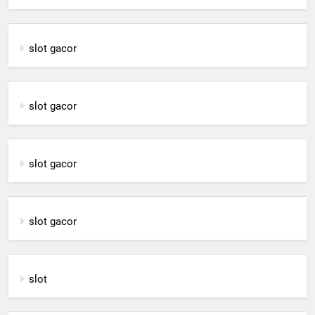
slot gacor
slot gacor
slot gacor
slot gacor
slot