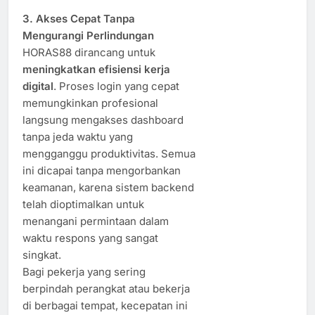
3. Akses Cepat Tanpa
Mengurangi Perlindungan
HORAS88 dirancang untuk
meningkatkan efisiensi kerja
digital
. Proses login yang cepat
memungkinkan profesional
langsung mengakses dashboard
tanpa jeda waktu yang
mengganggu produktivitas. Semua
ini dicapai tanpa mengorbankan
keamanan, karena sistem backend
telah dioptimalkan untuk
menangani permintaan dalam
waktu respons yang sangat
singkat.
Bagi pekerja yang sering
berpindah perangkat atau bekerja
di berbagai tempat, kecepatan ini