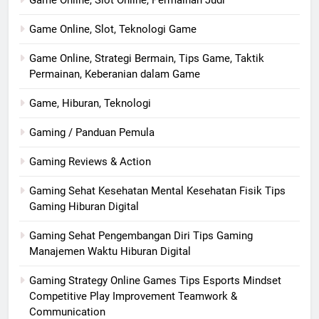
Game Online, Slot, Teknologi Game
Game Online, Strategi Bermain, Tips Game, Taktik
Permainan, Keberanian dalam Game
Game, Hiburan, Teknologi
Gaming / Panduan Pemula
Gaming Reviews & Action
Gaming Sehat Kesehatan Mental Kesehatan Fisik Tips
Gaming Hiburan Digital
Gaming Sehat Pengembangan Diri Tips Gaming
Manajemen Waktu Hiburan Digital
Gaming Strategy Online Games Tips Esports Mindset
Competitive Play Improvement Teamwork &
Communication