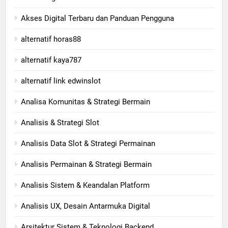
Akses Digital Terbaru dan Panduan Pengguna
alternatif horas88
alternatif kaya787
alternatif link edwinslot
Analisa Komunitas & Strategi Bermain
Analisis & Strategi Slot
Analisis Data Slot & Strategi Permainan
Analisis Permainan & Strategi Bermain
Analisis Sistem & Keandalan Platform
Analisis UX, Desain Antarmuka Digital
Arsitektur Sistem & Teknologi Backend