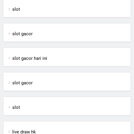
slot
slot gacor
slot gacor hari ini
slot gacor
slot
live draw hk