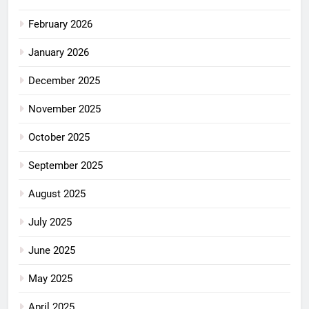
February 2026
January 2026
December 2025
November 2025
October 2025
September 2025
August 2025
July 2025
June 2025
May 2025
April 2025