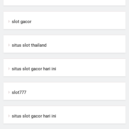
slot gacor
situs slot thailand
situs slot gacor hari ini
slot777
situs slot gacor hari ini