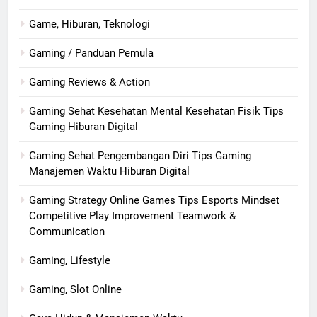
Game, Hiburan, Teknologi
Gaming / Panduan Pemula
Gaming Reviews & Action
Gaming Sehat Kesehatan Mental Kesehatan Fisik Tips
Gaming Hiburan Digital
Gaming Sehat Pengembangan Diri Tips Gaming
Manajemen Waktu Hiburan Digital
Gaming Strategy Online Games Tips Esports Mindset
Competitive Play Improvement Teamwork &
Communication
Gaming, Lifestyle
Gaming, Slot Online