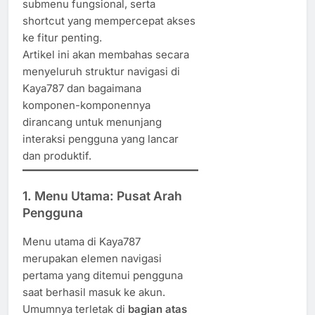
submenu fungsional, serta
shortcut yang mempercepat akses
ke fitur penting.
Artikel ini akan membahas secara
menyeluruh struktur navigasi di
Kaya787 dan bagaimana
komponen-komponennya
dirancang untuk menunjang
interaksi pengguna yang lancar
dan produktif.
1. Menu Utama: Pusat Arah
Pengguna
Menu utama di Kaya787
merupakan elemen navigasi
pertama yang ditemui pengguna
saat berhasil masuk ke akun.
Umumnya terletak di
bagian atas