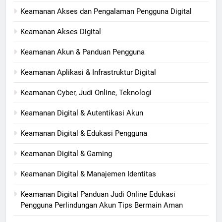
Keamanan Akses dan Pengalaman Pengguna Digital
Keamanan Akses Digital
Keamanan Akun & Panduan Pengguna
Keamanan Aplikasi & Infrastruktur Digital
Keamanan Cyber, Judi Online, Teknologi
Keamanan Digital & Autentikasi Akun
Keamanan Digital & Edukasi Pengguna
Keamanan Digital & Gaming
Keamanan Digital & Manajemen Identitas
Keamanan Digital Panduan Judi Online Edukasi
Pengguna Perlindungan Akun Tips Bermain Aman