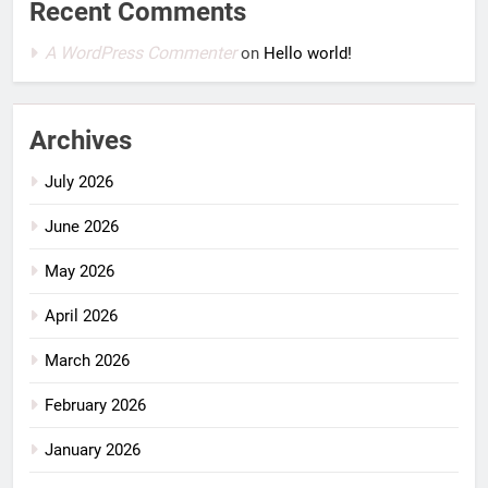
Recent Comments
A WordPress Commenter
on
Hello world!
Archives
July 2026
June 2026
May 2026
April 2026
March 2026
February 2026
January 2026