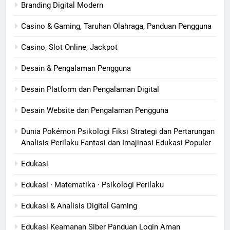
Branding Digital Modern
Casino & Gaming, Taruhan Olahraga, Panduan Pengguna
Casino, Slot Online, Jackpot
Desain & Pengalaman Pengguna
Desain Platform dan Pengalaman Digital
Desain Website dan Pengalaman Pengguna
Dunia Pokémon Psikologi Fiksi Strategi dan Pertarungan
Analisis Perilaku Fantasi dan Imajinasi Edukasi Populer
Edukasi
Edukasi · Matematika · Psikologi Perilaku
Edukasi & Analisis Digital Gaming
Edukasi Keamanan Siber Panduan Login Aman