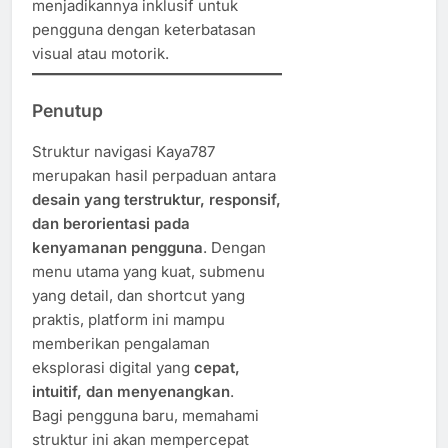
menjadikannya inklusif untuk
pengguna dengan keterbatasan
visual atau motorik.
Penutup
Struktur navigasi Kaya787
merupakan hasil perpaduan antara
desain yang terstruktur, responsif,
dan berorientasi pada
kenyamanan pengguna
. Dengan
menu utama yang kuat, submenu
yang detail, dan shortcut yang
praktis, platform ini mampu
memberikan pengalaman
eksplorasi digital yang
cepat,
intuitif, dan menyenangkan
.
Bagi pengguna baru, memahami
struktur ini akan mempercepat