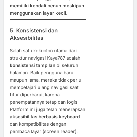
memiliki kendali penuh meskipun
menggunakan layar kecil
.
5. Konsistensi dan
Aksesibilitas
Salah satu kekuatan utama dari
struktur navigasi Kaya787 adalah
konsistensi tampilan
di seluruh
halaman. Baik pengguna baru
maupun lama, mereka tidak perlu
mempelajari ulang navigasi saat
fitur diperbarui, karena
penempatannya tetap dan logis.
Platform ini juga telah menerapkan
aksesibilitas berbasis keyboard
dan kompatibilitas dengan
pembaca layar (screen reader),