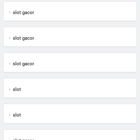
slot gacor
slot gacor
slot gacor
slot
slot