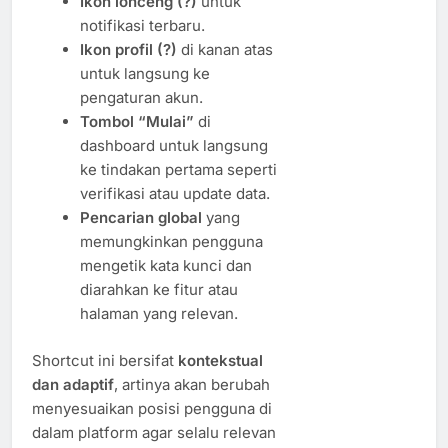
Ikon lonceng (?)
untuk
notifikasi terbaru.
Ikon profil (?)
di kanan atas
untuk langsung ke
pengaturan akun.
Tombol “Mulai”
di
dashboard untuk langsung
ke tindakan pertama seperti
verifikasi atau update data.
Pencarian global
yang
memungkinkan pengguna
mengetik kata kunci dan
diarahkan ke fitur atau
halaman yang relevan.
Shortcut ini bersifat
kontekstual
dan adaptif
, artinya akan berubah
menyesuaikan posisi pengguna di
dalam platform agar selalu relevan