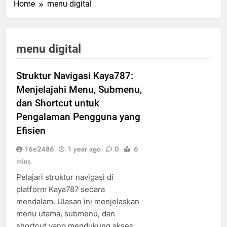
Home
menu digital
menu digital
Struktur Navigasi Kaya787:
Menjelajahi Menu, Submenu,
dan Shortcut untuk
Pengalaman Pengguna yang
Efisien
16e2486
1 year ago
0
6
mins
Pelajari struktur navigasi di
platform Kaya787 secara
mendalam. Ulasan ini menjelaskan
menu utama, submenu, dan
shortcut yang mendukung akses