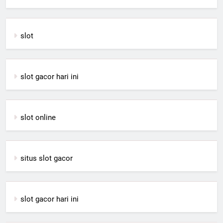
slot
slot gacor hari ini
slot online
situs slot gacor
slot gacor hari ini