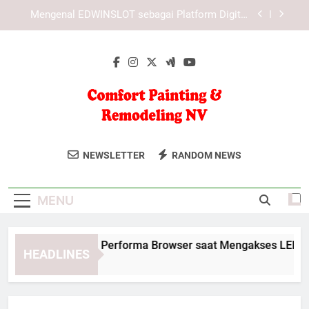
Skip
Mengenal LEBAH4D sebagai Platform Digital
to
yang Adaptif bagi Pengguna Modern
content
Cara Memahami Sistem dan Fitur KAYA787
secara Bertahap untuk Penggunaan yang Lebih
Terarah
Panduan Menjaga Performa Browser saat
Mengakses LEBAH4D
Mengenal EDWINSLOT sebagai Platform Digital
yang Adaptif bagi Pengguna Modern
Comfort Painting
Mengenal LEBAH4D sebagai Platform Digital
Renovasi Rumah Anda Dengan Comfort
yang Adaptif bagi Pengguna Modern
NEWSLETTER
RANDOM NEWS
& Remodeling
Painting And Remodeling NV. Layanan
Cara Memahami Sistem dan Fitur KAYA787
secara Bertahap untuk Penggunaan yang Lebih
Profesional Untuk Hasil Maksimal.
Terarah
NV
MENU
nduan Menjaga Performa Browser saat Mengakses LEBAH4D
HEADLINES
eeks Ago