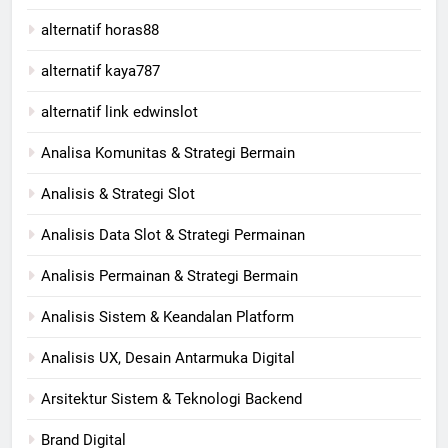
alternatif horas88
alternatif kaya787
alternatif link edwinslot
Analisa Komunitas & Strategi Bermain
Analisis & Strategi Slot
Analisis Data Slot & Strategi Permainan
Analisis Permainan & Strategi Bermain
Analisis Sistem & Keandalan Platform
Analisis UX, Desain Antarmuka Digital
Arsitektur Sistem & Teknologi Backend
Brand Digital