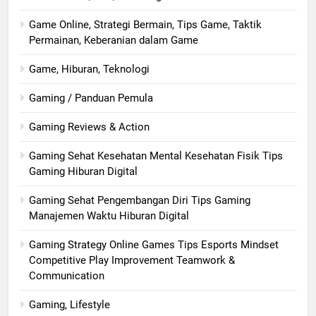
Game Online, Strategi Bermain, Tips Game, Taktik
Permainan, Keberanian dalam Game
Game, Hiburan, Teknologi
Gaming / Panduan Pemula
Gaming Reviews & Action
Gaming Sehat Kesehatan Mental Kesehatan Fisik Tips
Gaming Hiburan Digital
Gaming Sehat Pengembangan Diri Tips Gaming
Manajemen Waktu Hiburan Digital
Gaming Strategy Online Games Tips Esports Mindset
Competitive Play Improvement Teamwork &
Communication
Gaming, Lifestyle