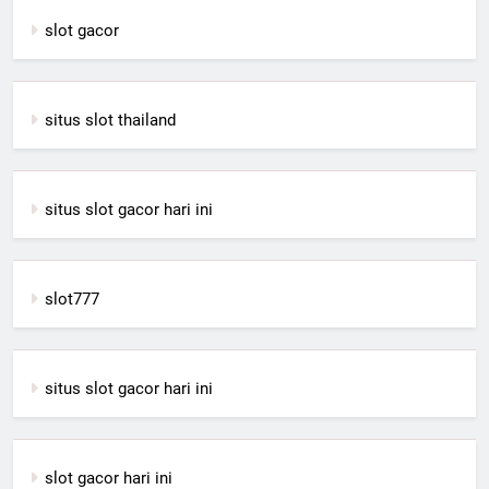
slot gacor
situs slot thailand
situs slot gacor hari ini
slot777
situs slot gacor hari ini
slot gacor hari ini