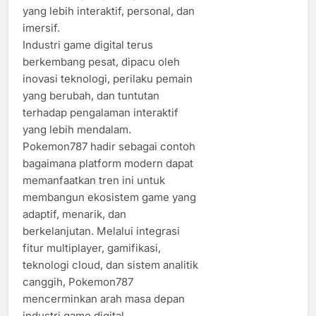
yang lebih interaktif, personal, dan
imersif.
Industri game digital terus
berkembang pesat, dipacu oleh
inovasi teknologi, perilaku pemain
yang berubah, dan tuntutan
terhadap pengalaman interaktif
yang lebih mendalam.
Pokemon787 hadir sebagai contoh
bagaimana platform modern dapat
memanfaatkan tren ini untuk
membangun ekosistem game yang
adaptif, menarik, dan
berkelanjutan. Melalui integrasi
fitur multiplayer, gamifikasi,
teknologi cloud, dan sistem analitik
canggih, Pokemon787
mencerminkan arah masa depan
industri game digital.