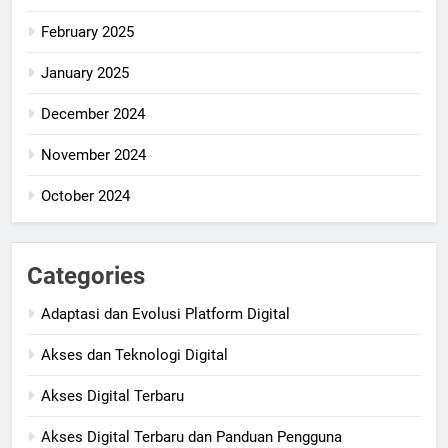
February 2025
January 2025
December 2024
November 2024
October 2024
Categories
Adaptasi dan Evolusi Platform Digital
Akses dan Teknologi Digital
Akses Digital Terbaru
Akses Digital Terbaru dan Panduan Pengguna