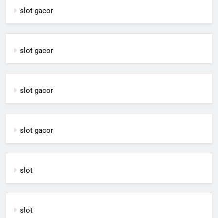
slot gacor
slot gacor
slot gacor
slot gacor
slot
slot