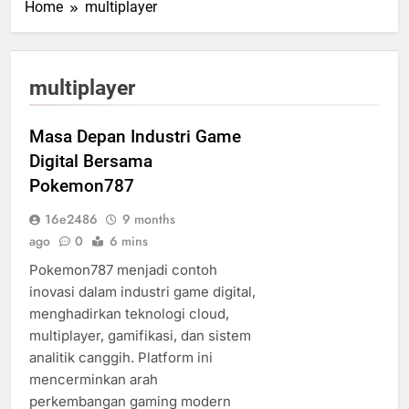
Home
multiplayer
multiplayer
Masa Depan Industri Game
Digital Bersama
Pokemon787
16e2486
9 months
ago
0
6 mins
Pokemon787 menjadi contoh
inovasi dalam industri game digital,
menghadirkan teknologi cloud,
multiplayer, gamifikasi, dan sistem
analitik canggih. Platform ini
mencerminkan arah
perkembangan gaming modern