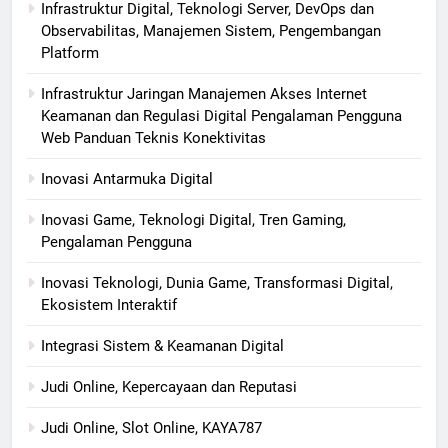
Infrastruktur Digital, Teknologi Server, DevOps dan
Observabilitas, Manajemen Sistem, Pengembangan
Platform
Infrastruktur Jaringan Manajemen Akses Internet
Keamanan dan Regulasi Digital Pengalaman Pengguna
Web Panduan Teknis Konektivitas
Inovasi Antarmuka Digital
Inovasi Game, Teknologi Digital, Tren Gaming,
Pengalaman Pengguna
Inovasi Teknologi, Dunia Game, Transformasi Digital,
Ekosistem Interaktif
Integrasi Sistem & Keamanan Digital
Judi Online, Kepercayaan dan Reputasi
Judi Online, Slot Online, KAYA787