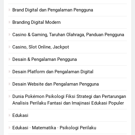
Brand Digital dan Pengalaman Pengguna
Branding Digital Modern
Casino & Gaming, Taruhan Olahraga, Panduan Pengguna
Casino, Slot Online, Jackpot
Desain & Pengalaman Pengguna
Desain Platform dan Pengalaman Digital
Desain Website dan Pengalaman Pengguna
Dunia Pokémon Psikologi Fiksi Strategi dan Pertarungan
Analisis Perilaku Fantasi dan Imajinasi Edukasi Populer
Edukasi
Edukasi · Matematika · Psikologi Perilaku