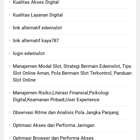
Kualitas Akses Digital
Kualitas Layanan Digital
link alternatif edwinslot
link alternatif kaya787
login edwinslot
Manajemen Modal Slot, Strategi Bermain Edwinslot, Tips
Slot Online Aman, Pola Bermain Slot Terkontrol, Panduan
Slot Online
Manajemen Risiko,Literasi Finansial,Psikologi
Digital,Keamanan Pribadi,User Experience
Observasi Ritme dan Analisis Pola Jangka Panjang
Optimasi Akses dan Performa Jaringan
Optimasi Browser dan Performa Akses