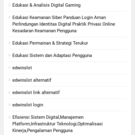
Edukasi & Analisis Digital Gaming
Edukasi Keamanan Siber Panduan Login Aman
Perlindungan Identitas Digital Praktik Privasi Online
Kesadaran Keamanan Pengguna
Edukasi Permainan & Strategi Terukur
Edukasi Sistem dan Adaptasi Pengguna
edwinslot
edwinslot alternatif
edwinslot link alternatif
edwinslot login
Efisiensi Sistem Digital,Manajemen
Platform,Infrastruktur Teknologi,Optimalisasi
Kinerja,Pengalaman Pengguna