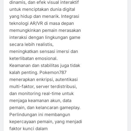
dinamis, dan efek visual interaktif
untuk menciptakan dunia digital
yang hidup dan menarik. Integrasi
teknologi AR/VR di masa depan
memungkinkan pemain merasakan
interaksi dengan lingkungan game
secara lebih realistis,
meningkatkan sensasi imersi dan
keterlibatan emosional.
Keamanan dan stabilitas juga tidak
kalah penting. Pokemon787
menerapkan enkripsi, autentikasi
multi-faktor, server terdistribusi,
dan monitoring real-time untuk
menjaga keamanan akun, data
pemain, dan kelancaran gameplay.
Perlindungan ini membangun
kepercayaan pemain, yang menjadi
faktor kunci dalam