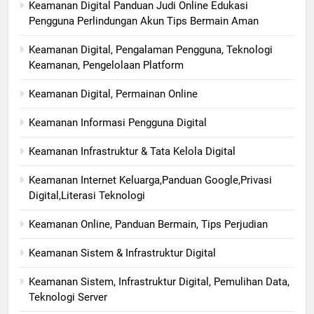
Keamanan Digital Panduan Judi Online Edukasi
Pengguna Perlindungan Akun Tips Bermain Aman
Keamanan Digital, Pengalaman Pengguna, Teknologi
Keamanan, Pengelolaan Platform
Keamanan Digital, Permainan Online
Keamanan Informasi Pengguna Digital
Keamanan Infrastruktur & Tata Kelola Digital
Keamanan Internet Keluarga,Panduan Google,Privasi
Digital,Literasi Teknologi
Keamanan Online, Panduan Bermain, Tips Perjudian
Keamanan Sistem & Infrastruktur Digital
Keamanan Sistem, Infrastruktur Digital, Pemulihan Data,
Teknologi Server