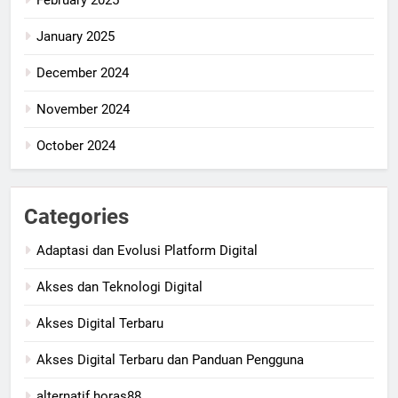
January 2025
December 2024
November 2024
October 2024
Categories
Adaptasi dan Evolusi Platform Digital
Akses dan Teknologi Digital
Akses Digital Terbaru
Akses Digital Terbaru dan Panduan Pengguna
alternatif horas88