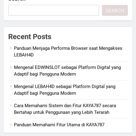
SEARCH
Recent Posts
Panduan Menjaga Performa Browser saat Mengakses
LEBAH4D
Mengenal EDWINSLOT sebagai Platform Digital yang
Adaptif bagi Pengguna Modern
Mengenal LEBAH4D sebagai Platform Digital yang
Adaptif bagi Pengguna Modern
Cara Memahami Sistem dan Fitur KAYA787 secara
Bertahap untuk Penggunaan yang Lebih Terarah
Panduan Memahami Fitur Utama di KAYA787