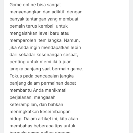
Game online bisa sangat
menyenangkan dan adiktif, dengan
banyak tantangan yang membuat
pemain terus kembali untuk
mengalahkan level baru atau
memperoleh item langka. Namun,
jika Anda ingin mendapatkan lebih
dari sekadar kesenangan sesaat,
penting untuk memiliki tujuan
jangka panjang saat bermain game.
Fokus pada pencapaian jangka
panjang dalam permainan dapat
membantu Anda menikmati
perjalanan, mengasah
keterampilan, dan bahkan
meningkatkan keseimbangan
hidup. Dalam artikel ini, kita akan
membahas beberapa tips untuk
bermain game online dengan