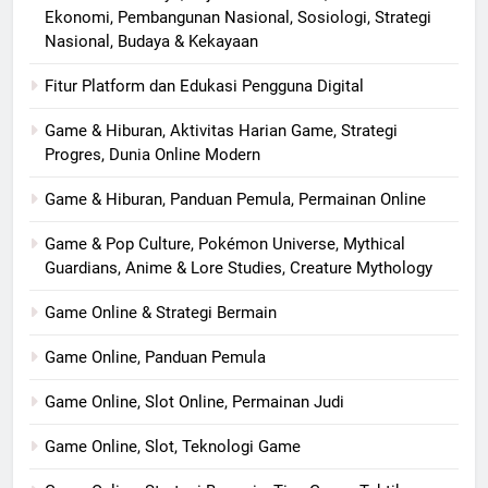
Ekonomi, Pembangunan Nasional, Sosiologi, Strategi
Nasional, Budaya & Kekayaan
Fitur Platform dan Edukasi Pengguna Digital
Game & Hiburan, Aktivitas Harian Game, Strategi
Progres, Dunia Online Modern
Game & Hiburan, Panduan Pemula, Permainan Online
Game & Pop Culture, Pokémon Universe, Mythical
Guardians, Anime & Lore Studies, Creature Mythology
Game Online & Strategi Bermain
Game Online, Panduan Pemula
Game Online, Slot Online, Permainan Judi
Game Online, Slot, Teknologi Game