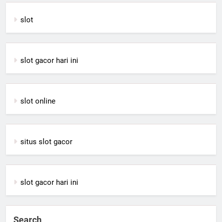
slot
slot gacor hari ini
slot online
situs slot gacor
slot gacor hari ini
Search