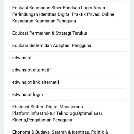
Edukasi Keamanan Siber Panduan Login Aman
Perlindungan Identitas Digital Praktik Privasi Online
Kesadaran Keamanan Pengguna
Edukasi Permainan & Strategi Terukur
Edukasi Sistem dan Adaptasi Pengguna
edwinslot
edwinslot alternatif
edwinslot link alternatif
edwinslot login
Efisiensi Sistem Digital,Manajemen
Platform,Infrastruktur Teknologi,Optimalisasi
Kinerja,Pengalaman Pengguna
Ekonomi & Budaya, Sejarah & Identitas, Politik &