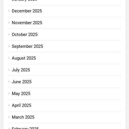
December 2025
November 2025
October 2025
September 2025
August 2025
July 2025
June 2025
May 2025
April 2025
March 2025
February 2025