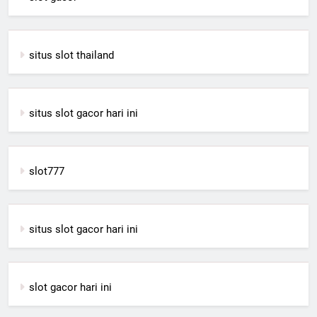
situs slot thailand
situs slot gacor hari ini
slot777
situs slot gacor hari ini
slot gacor hari ini