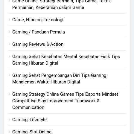
Game Online, Strategi Bermain, Tips Game, Taktik
Permainan, Keberanian dalam Game
Game, Hiburan, Teknologi
Gaming / Panduan Pemula
Gaming Reviews & Action
Gaming Sehat Kesehatan Mental Kesehatan Fisik Tips
Gaming Hiburan Digital
Gaming Sehat Pengembangan Diri Tips Gaming
Manajemen Waktu Hiburan Digital
Gaming Strategy Online Games Tips Esports Mindset
Competitive Play Improvement Teamwork &
Communication
Gaming, Lifestyle
Gaming, Slot Online