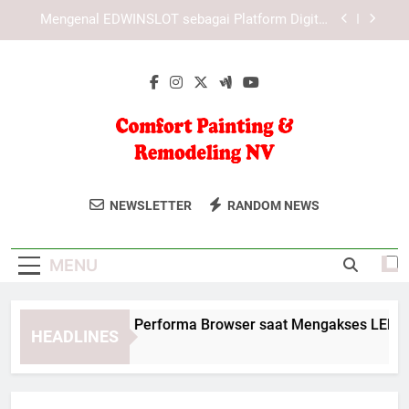
Skip
Mengenal LEBAH4D sebagai Platform Digital
to
yang Adaptif bagi Pengguna Modern
content
Cara Memahami Sistem dan Fitur KAYA787
secara Bertahap untuk Penggunaan yang Lebih
Terarah
Panduan Menjaga Performa Browser saat
Mengakses LEBAH4D
Mengenal EDWINSLOT sebagai Platform Digital
yang Adaptif bagi Pengguna Modern
Comfort Painting
Mengenal LEBAH4D sebagai Platform Digital
Renovasi Rumah Anda Dengan Comfort
yang Adaptif bagi Pengguna Modern
NEWSLETTER
RANDOM NEWS
& Remodeling
Painting And Remodeling NV. Layanan
Cara Memahami Sistem dan Fitur KAYA787
secara Bertahap untuk Penggunaan yang Lebih
Profesional Untuk Hasil Maksimal.
Terarah
NV
MENU
nduan Menjaga Performa Browser saat Mengakses LEBAH4D
HEADLINES
Weeks Ago