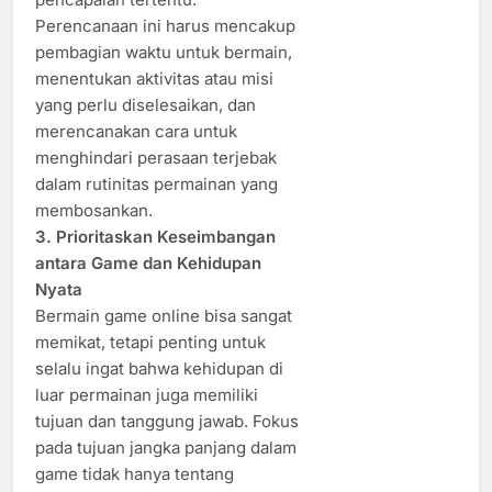
Perencanaan ini harus mencakup
pembagian waktu untuk bermain,
menentukan aktivitas atau misi
yang perlu diselesaikan, dan
merencanakan cara untuk
menghindari perasaan terjebak
dalam rutinitas permainan yang
membosankan.
3. Prioritaskan Keseimbangan
antara Game dan Kehidupan
Nyata
Bermain game online bisa sangat
memikat, tetapi penting untuk
selalu ingat bahwa kehidupan di
luar permainan juga memiliki
tujuan dan tanggung jawab. Fokus
pada tujuan jangka panjang dalam
game tidak hanya tentang