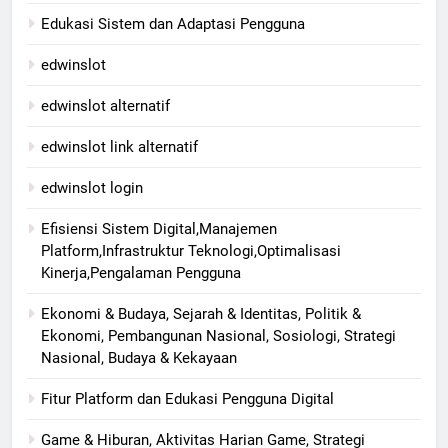
Edukasi Sistem dan Adaptasi Pengguna
edwinslot
edwinslot alternatif
edwinslot link alternatif
edwinslot login
Efisiensi Sistem Digital,Manajemen
Platform,Infrastruktur Teknologi,Optimalisasi
Kinerja,Pengalaman Pengguna
Ekonomi & Budaya, Sejarah & Identitas, Politik &
Ekonomi, Pembangunan Nasional, Sosiologi, Strategi
Nasional, Budaya & Kekayaan
Fitur Platform dan Edukasi Pengguna Digital
Game & Hiburan, Aktivitas Harian Game, Strategi