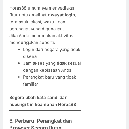
Horas88 umumnya menyediakan
fitur untuk melihat
riwayat login
,
termasuk lokasi, waktu, dan
perangkat yang digunakan.
Jika Anda menemukan aktivitas
mencurigakan seperti:
Login dari negara yang tidak
dikenal
Jam akses yang tidak sesuai
dengan kebiasaan Anda
Perangkat baru yang tidak
familiar
Segera ubah kata sandi dan
hubungi tim keamanan Horas88.
6. Perbarui Perangkat dan
Browser Secara Rutin