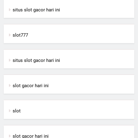
situs slot gacor hari ini
slot777
situs slot gacor hari ini
slot gacor hari ini
slot
slot gacor hari ini