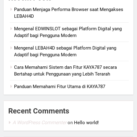
Panduan Menjaga Performa Browser saat Mengakses
LEBAH4D
Mengenal EDWINSLOT sebagai Platform Digital yang
Adaptif bagi Pengguna Modern
Mengenal LEBAH4D sebagai Platform Digital yang
Adaptif bagi Pengguna Modern
Cara Memahami Sistem dan Fitur KAYA787 secara
Bertahap untuk Penggunaan yang Lebih Terarah
Panduan Memahami Fitur Utama di KAYA787
Recent Comments
A WordPress Commenter
on
Hello world!