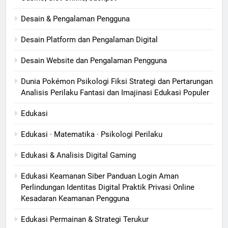
Desain & Pengalaman Pengguna
Desain Platform dan Pengalaman Digital
Desain Website dan Pengalaman Pengguna
Dunia Pokémon Psikologi Fiksi Strategi dan Pertarungan
Analisis Perilaku Fantasi dan Imajinasi Edukasi Populer
Edukasi
Edukasi · Matematika · Psikologi Perilaku
Edukasi & Analisis Digital Gaming
Edukasi Keamanan Siber Panduan Login Aman
Perlindungan Identitas Digital Praktik Privasi Online
Kesadaran Keamanan Pengguna
Edukasi Permainan & Strategi Terukur