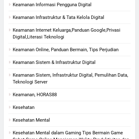
Keamanan Informasi Pengguna Digital
Keamanan Infrastruktur & Tata Kelola Digital
Keamanan Internet Keluarga,Panduan Google,Privasi
Digital,Literasi Teknologi
Keamanan Online, Panduan Bermain, Tips Perjudian
Keamanan Sistem & Infrastruktur Digital
Keamanan Sistem, Infrastruktur Digital, Pemulihan Data,
Teknologi Server
Keamanan, HORAS88
Kesehatan
Kesehatan Mental
Kesehatan Mental dalam Gaming Tips Bermain Game