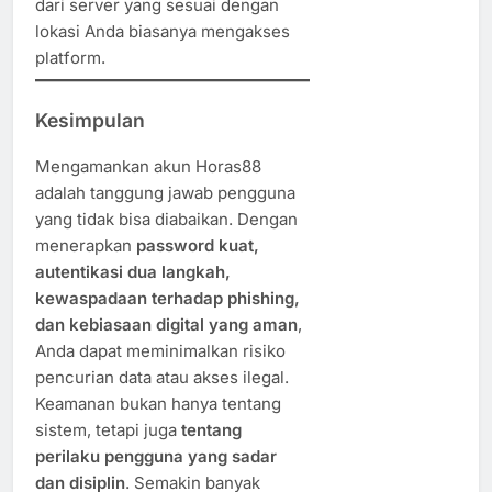
dari server yang sesuai dengan
lokasi Anda biasanya mengakses
platform.
Kesimpulan
Mengamankan akun Horas88
adalah tanggung jawab pengguna
yang tidak bisa diabaikan. Dengan
menerapkan
password kuat,
autentikasi dua langkah,
kewaspadaan terhadap phishing,
dan kebiasaan digital yang aman
,
Anda dapat meminimalkan risiko
pencurian data atau akses ilegal.
Keamanan bukan hanya tentang
sistem, tetapi juga
tentang
perilaku pengguna yang sadar
dan disiplin
. Semakin banyak