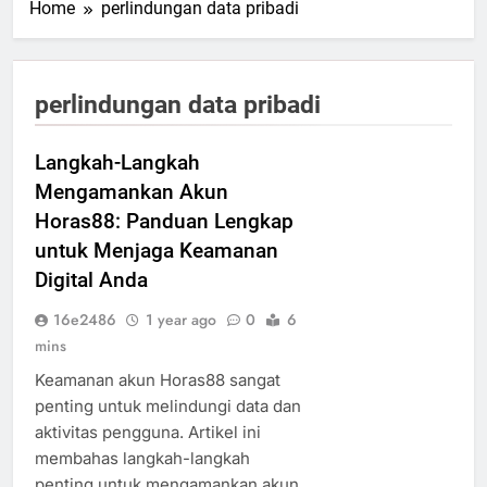
Home
perlindungan data pribadi
perlindungan data pribadi
Langkah-Langkah
Mengamankan Akun
Horas88: Panduan Lengkap
untuk Menjaga Keamanan
Digital Anda
16e2486
1 year ago
0
6
mins
Keamanan akun Horas88 sangat
penting untuk melindungi data dan
aktivitas pengguna. Artikel ini
membahas langkah-langkah
penting untuk mengamankan akun