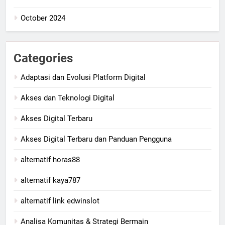
October 2024
Categories
Adaptasi dan Evolusi Platform Digital
Akses dan Teknologi Digital
Akses Digital Terbaru
Akses Digital Terbaru dan Panduan Pengguna
alternatif horas88
alternatif kaya787
alternatif link edwinslot
Analisa Komunitas & Strategi Bermain