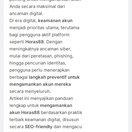
Anda secara maksimal dari
ancaman digital.
Di era digital,
keamanan akun
menjadi prioritas utama, terutama
bagi pengguna aktif platform
seperti
Horas88
. Dengan
meningkatnya ancaman siber,
mulai dari peretasan, phishing,
hingga pencurian identitas,
pengguna perlu menerapkan
berbagai
langkah preventif untuk
mengamankan akun mereka
secara menyeluruh.
Artikel ini menyajikan panduan
lengkap untuk
mengamankan
akun Horas88
berdasarkan praktik
terbaik keamanan digital, disusun
secara
SEO-friendly
dan mengacu