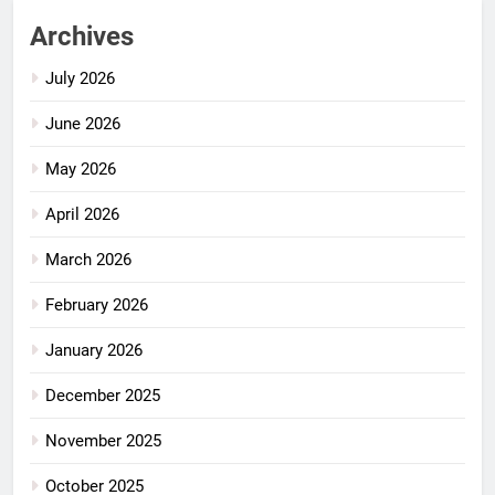
Archives
July 2026
June 2026
May 2026
April 2026
March 2026
February 2026
January 2026
December 2025
November 2025
October 2025