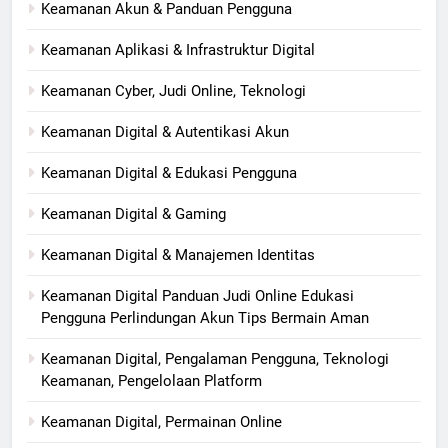
Keamanan Akun & Panduan Pengguna
Keamanan Aplikasi & Infrastruktur Digital
Keamanan Cyber, Judi Online, Teknologi
Keamanan Digital & Autentikasi Akun
Keamanan Digital & Edukasi Pengguna
Keamanan Digital & Gaming
Keamanan Digital & Manajemen Identitas
Keamanan Digital Panduan Judi Online Edukasi
Pengguna Perlindungan Akun Tips Bermain Aman
Keamanan Digital, Pengalaman Pengguna, Teknologi
Keamanan, Pengelolaan Platform
Keamanan Digital, Permainan Online