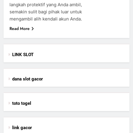
langkah protektif yang Anda ambil,
semakin sulit bagi pihak luar untuk
mengambil alih kendali akun Anda.
Read More
LINK SLOT
dana slot gacor
toto togel
link gacor