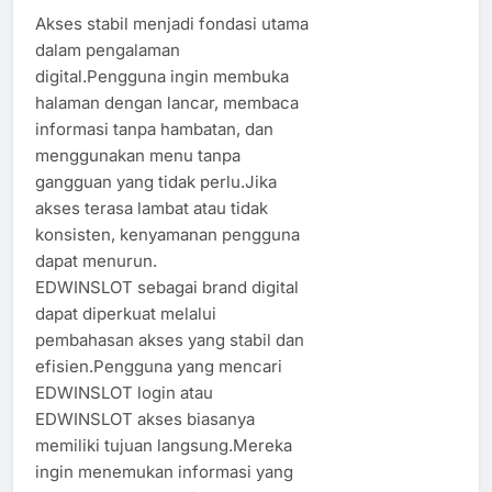
Akses stabil menjadi fondasi utama
dalam pengalaman
digital.Pengguna ingin membuka
halaman dengan lancar, membaca
informasi tanpa hambatan, dan
menggunakan menu tanpa
gangguan yang tidak perlu.Jika
akses terasa lambat atau tidak
konsisten, kenyamanan pengguna
dapat menurun.
EDWINSLOT sebagai brand digital
dapat diperkuat melalui
pembahasan akses yang stabil dan
efisien.Pengguna yang mencari
EDWINSLOT login atau
EDWINSLOT akses biasanya
memiliki tujuan langsung.Mereka
ingin menemukan informasi yang