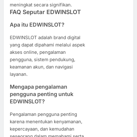
meningkat secara signifikan.
FAQ Seputar EDWINSLOT
Apa itu EDWINSLOT?
EDWINSLOT adalah brand digital
yang dapat dipahami melalui aspek
akses online, pengalaman
pengguna, sistem pendukung,
keamanan akun, dan navigasi
layanan.
Mengapa pengalaman
pengguna penting untuk
EDWINSLOT?
Pengalaman pengguna penting
karena menentukan kenyamanan,
kepercayaan, dan kemudahan
seseorang dalam memahami serta