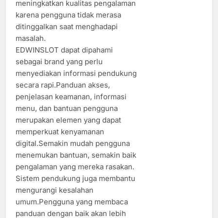
meningkatkan kualitas pengalaman
karena pengguna tidak merasa
ditinggalkan saat menghadapi
masalah.
EDWINSLOT dapat dipahami
sebagai brand yang perlu
menyediakan informasi pendukung
secara rapi.Panduan akses,
penjelasan keamanan, informasi
menu, dan bantuan pengguna
merupakan elemen yang dapat
memperkuat kenyamanan
digital.Semakin mudah pengguna
menemukan bantuan, semakin baik
pengalaman yang mereka rasakan.
Sistem pendukung juga membantu
mengurangi kesalahan
umum.Pengguna yang membaca
panduan dengan baik akan lebih