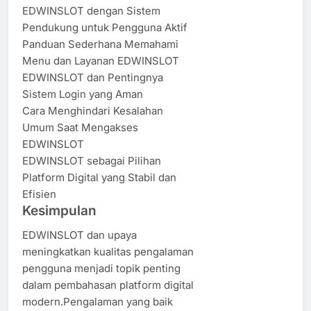
EDWINSLOT dengan Sistem
Pendukung untuk Pengguna Aktif
Panduan Sederhana Memahami
Menu dan Layanan EDWINSLOT
EDWINSLOT dan Pentingnya
Sistem Login yang Aman
Cara Menghindari Kesalahan
Umum Saat Mengakses
EDWINSLOT
EDWINSLOT sebagai Pilihan
Platform Digital yang Stabil dan
Efisien
Kesimpulan
EDWINSLOT dan upaya
meningkatkan kualitas pengalaman
pengguna menjadi topik penting
dalam pembahasan platform digital
modern.Pengalaman yang baik