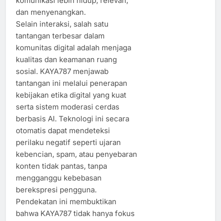
komunikasi lebih hidup, relevan,
dan menyenangkan.
Selain interaksi, salah satu
tantangan terbesar dalam
komunitas digital adalah menjaga
kualitas dan keamanan ruang
sosial. KAYA787 menjawab
tantangan ini melalui penerapan
kebijakan etika digital yang kuat
serta sistem moderasi cerdas
berbasis AI. Teknologi ini secara
otomatis dapat mendeteksi
perilaku negatif seperti ujaran
kebencian, spam, atau penyebaran
konten tidak pantas, tanpa
mengganggu kebebasan
berekspresi pengguna.
Pendekatan ini membuktikan
bahwa KAYA787 tidak hanya fokus