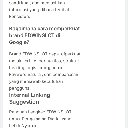
sandi kuat, dan memastikan
informasi yang dibaca terlihat
konsisten.
Bagaimana cara memperkuat
brand EDWINSLOT di
Google?
Brand EDWINSLOT dapat diperkuat
melalui artikel berkualitas, struktur
heading logis, penggunaan
keyword natural, dan pembahasan
yang menjawab kebutuhan
pengguna.
Internal Linking
Suggestion
Panduan Lengkap EDWINSLOT
untuk Pengalaman Digital yang
Lebih Nyaman