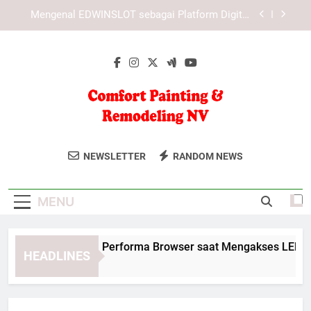
Skip
Mengenal LEBAH4D sebagai Platform Digital
to
yang Adaptif bagi Pengguna Modern
content
Cara Memahami Sistem dan Fitur KAYA787
secara Bertahap untuk Penggunaan yang Lebih
Terarah
Panduan Menjaga Performa Browser saat
Mengakses LEBAH4D
Mengenal EDWINSLOT sebagai Platform Digital
yang Adaptif bagi Pengguna Modern
Comfort Painting
Mengenal LEBAH4D sebagai Platform Digital
Renovasi Rumah Anda Dengan Comfort
yang Adaptif bagi Pengguna Modern
NEWSLETTER
RANDOM NEWS
& Remodeling
Painting And Remodeling NV. Layanan
Cara Memahami Sistem dan Fitur KAYA787
secara Bertahap untuk Penggunaan yang Lebih
Profesional Untuk Hasil Maksimal.
Terarah
NV
MENU
anduan Menjaga Performa Browser saat Mengakses LEBAH4
HEADLINES
 Weeks Ago