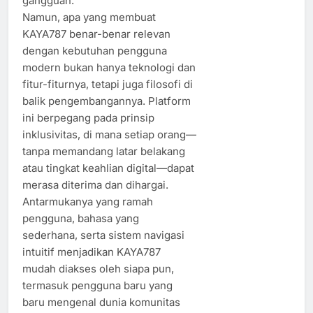
gangguan.
Namun, apa yang membuat
KAYA787 benar-benar relevan
dengan kebutuhan pengguna
modern bukan hanya teknologi dan
fitur-fiturnya, tetapi juga filosofi di
balik pengembangannya. Platform
ini berpegang pada prinsip
inklusivitas, di mana setiap orang—
tanpa memandang latar belakang
atau tingkat keahlian digital—dapat
merasa diterima dan dihargai.
Antarmukanya yang ramah
pengguna, bahasa yang
sederhana, serta sistem navigasi
intuitif menjadikan KAYA787
mudah diakses oleh siapa pun,
termasuk pengguna baru yang
baru mengenal dunia komunitas