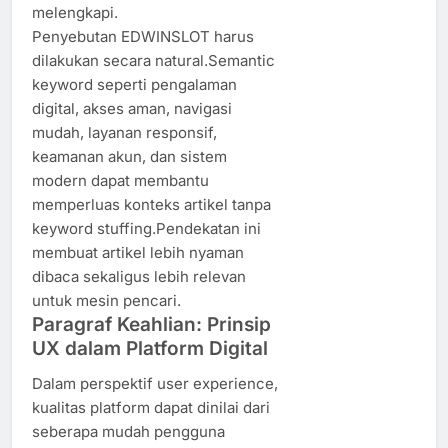
melengkapi.
Penyebutan EDWINSLOT harus
dilakukan secara natural.Semantic
keyword seperti pengalaman
digital, akses aman, navigasi
mudah, layanan responsif,
keamanan akun, dan sistem
modern dapat membantu
memperluas konteks artikel tanpa
keyword stuffing.Pendekatan ini
membuat artikel lebih nyaman
dibaca sekaligus lebih relevan
untuk mesin pencari.
Paragraf Keahlian: Prinsip
UX dalam Platform Digital
Dalam perspektif user experience,
kualitas platform dapat dinilai dari
seberapa mudah pengguna