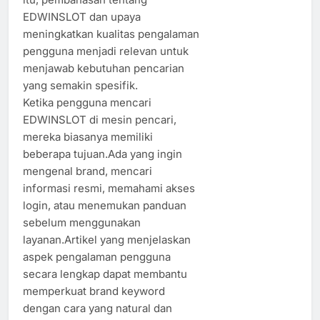
EDWINSLOT dan upaya
meningkatkan kualitas pengalaman
pengguna menjadi relevan untuk
menjawab kebutuhan pencarian
yang semakin spesifik.
Ketika pengguna mencari
EDWINSLOT di mesin pencari,
mereka biasanya memiliki
beberapa tujuan.Ada yang ingin
mengenal brand, mencari
informasi resmi, memahami akses
login, atau menemukan panduan
sebelum menggunakan
layanan.Artikel yang menjelaskan
aspek pengalaman pengguna
secara lengkap dapat membantu
memperkuat brand keyword
dengan cara yang natural dan