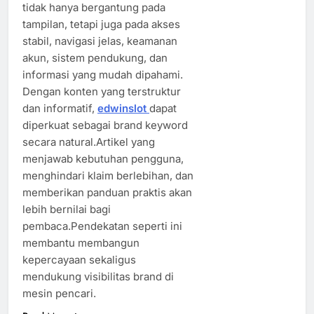
tidak hanya bergantung pada
tampilan, tetapi juga pada akses
stabil, navigasi jelas, keamanan
akun, sistem pendukung, dan
informasi yang mudah dipahami.
Dengan konten yang terstruktur
dan informatif,
edwinslot
dapat
diperkuat sebagai brand keyword
secara natural.Artikel yang
menjawab kebutuhan pengguna,
menghindari klaim berlebihan, dan
memberikan panduan praktis akan
lebih bernilai bagi
pembaca.Pendekatan seperti ini
membantu membangun
kepercayaan sekaligus
mendukung visibilitas brand di
mesin pencari.