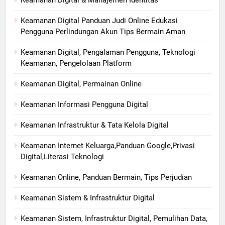
Keamanan Digital Panduan Judi Online Edukasi
Pengguna Perlindungan Akun Tips Bermain Aman
Keamanan Digital, Pengalaman Pengguna, Teknologi
Keamanan, Pengelolaan Platform
Keamanan Digital, Permainan Online
Keamanan Informasi Pengguna Digital
Keamanan Infrastruktur & Tata Kelola Digital
Keamanan Internet Keluarga,Panduan Google,Privasi
Digital,Literasi Teknologi
Keamanan Online, Panduan Bermain, Tips Perjudian
Keamanan Sistem & Infrastruktur Digital
Keamanan Sistem, Infrastruktur Digital, Pemulihan Data,