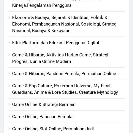
Kinerja,Pengalaman Pengguna
Ekonomi & Budaya, Sejarah & Identitas, Politik &
Ekonomi, Pembangunan Nasional, Sosiologi, Strategi
Nasional, Budaya & Kekayaan
Fitur Platform dan Edukasi Pengguna Digital
Game & Hiburan, Aktivitas Harian Game, Strategi
Progres, Dunia Online Modern
Game & Hiburan, Panduan Pemula, Permainan Online
Game & Pop Culture, Pokémon Universe, Mythical
Guardians, Anime & Lore Studies, Creature Mythology
Game Online & Strategi Bermain
Game Online, Panduan Pemula
Game Online, Slot Online, Permainan Judi