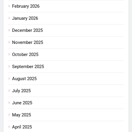
February 2026
January 2026
December 2025
November 2025
October 2025
September 2025
August 2025
July 2025
June 2025
May 2025
April 2025