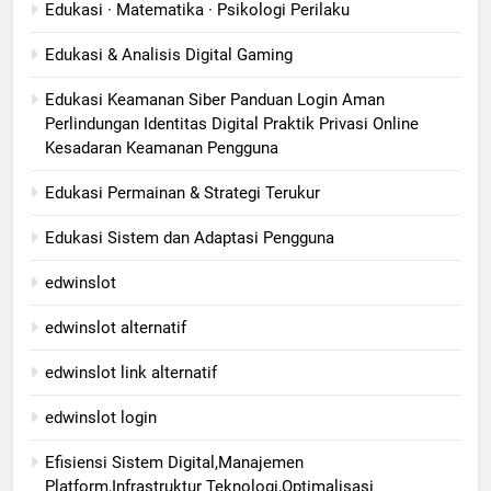
Edukasi · Matematika · Psikologi Perilaku
Edukasi & Analisis Digital Gaming
Edukasi Keamanan Siber Panduan Login Aman
Perlindungan Identitas Digital Praktik Privasi Online
Kesadaran Keamanan Pengguna
Edukasi Permainan & Strategi Terukur
Edukasi Sistem dan Adaptasi Pengguna
edwinslot
edwinslot alternatif
edwinslot link alternatif
edwinslot login
Efisiensi Sistem Digital,Manajemen
Platform,Infrastruktur Teknologi,Optimalisasi