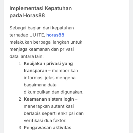
Implementasi Kepatuhan
pada Horas88
Sebagai bagian dari kepatuhan
terhadap UU ITE,
horas88
melakukan berbagai langkah untuk
menjaga keamanan dan privasi
data, antara lain:
Kebijakan privasi yang
transparan
– memberikan
informasi jelas mengenai
bagaimana data
dikumpulkan dan digunakan.
Keamanan sistem login
–
menerapkan autentikasi
berlapis seperti enkripsi dan
verifikasi dua faktor.
Pengawasan aktivitas