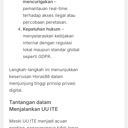
mencurigakan
–
pemantauan real-time
terhadap akses ilegal atau
percobaan peretasan.
Kepatuhan hukum
–
menyelaraskan kebijakan
internal dengan regulasi
lokal maupun standar global
seperti GDPR.
Langkah-langkah ini menunjukkan
keseriusan Horas88 dalam
menjunjung tinggi prinsip privasi
digital.
Tantangan dalam
Menjalankan UU ITE
Meski UU ITE menjadi acuan
penting, penerapannya tidak lepas