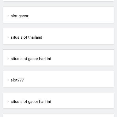
slot gacor
situs slot thailand
situs slot gacor hari ini
slot777
situs slot gacor hari ini