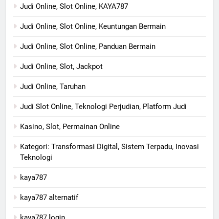
Judi Online, Slot Online, KAYA787
Judi Online, Slot Online, Keuntungan Bermain
Judi Online, Slot Online, Panduan Bermain
Judi Online, Slot, Jackpot
Judi Online, Taruhan
Judi Slot Online, Teknologi Perjudian, Platform Judi
Kasino, Slot, Permainan Online
Kategori: Transformasi Digital, Sistem Terpadu, Inovasi
Teknologi
kaya787
kaya787 alternatif
kaya787 login