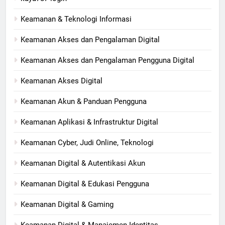
Keamanan & Teknologi Informasi
Keamanan Akses dan Pengalaman Digital
Keamanan Akses dan Pengalaman Pengguna Digital
Keamanan Akses Digital
Keamanan Akun & Panduan Pengguna
Keamanan Aplikasi & Infrastruktur Digital
Keamanan Cyber, Judi Online, Teknologi
Keamanan Digital & Autentikasi Akun
Keamanan Digital & Edukasi Pengguna
Keamanan Digital & Gaming
Keamanan Digital & Manajemen Identitas