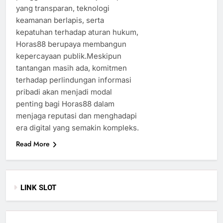
yang transparan, teknologi
keamanan berlapis, serta
kepatuhan terhadap aturan hukum,
Horas88 berupaya membangun
kepercayaan publik.Meskipun
tantangan masih ada, komitmen
terhadap perlindungan informasi
pribadi akan menjadi modal
penting bagi Horas88 dalam
menjaga reputasi dan menghadapi
era digital yang semakin kompleks.
Read More
LINK SLOT