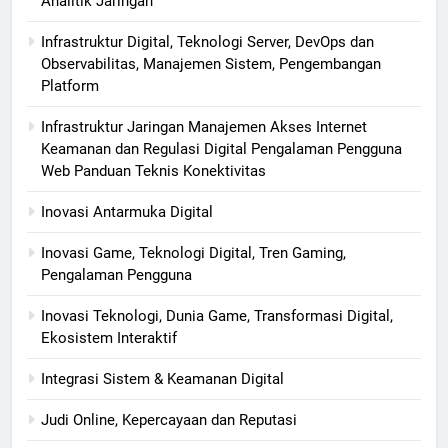
Analitik Jaringan
Infrastruktur Digital, Teknologi Server, DevOps dan
Observabilitas, Manajemen Sistem, Pengembangan
Platform
Infrastruktur Jaringan Manajemen Akses Internet
Keamanan dan Regulasi Digital Pengalaman Pengguna
Web Panduan Teknis Konektivitas
Inovasi Antarmuka Digital
Inovasi Game, Teknologi Digital, Tren Gaming,
Pengalaman Pengguna
Inovasi Teknologi, Dunia Game, Transformasi Digital,
Ekosistem Interaktif
Integrasi Sistem & Keamanan Digital
Judi Online, Kepercayaan dan Reputasi