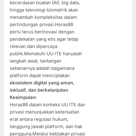
kecerdasan buatan (AI), big data,
hingga teknologi biometrik akan
menambah kompleksitas dalam
perlindungan privasi.Horas88
perlu terus berinovasi dengan
pendekatan yang etis agar tetap
relevan dan dipercaya
publik.Mematuhi UU ITE hanyalah
langkah awal; tantangan
sebenarnya adalah bagaimana
platform dapat menciptakan
ekosistem digital yang aman,
inklusif, dan berkelanjutan
.
Kesimpulan:
Horas88 dalam konteks UU ITE dan
privasi menunjukkan keterkaitan
erat antara regulasi hukum,
tanggung jawab platform, dan hak
pengguna.Melalui kebijakan privasi