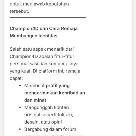
untuk menjawab kebutuhan
tersebut.
Champion4D dan Cara Remaja
Membangun Identitas
Salah satu aspek menarik dari
Champion4D adalah fitur-fitur
personalisasi dan komunitasnya
yang kuat. Di platform ini, remaja
dapat:
Membuat
profil yang
mencerminkan kepribadian
dan minat
Mengunggah konten
orisinal seperti tulisan,
desain, atau opini
Bergabung dalam forum