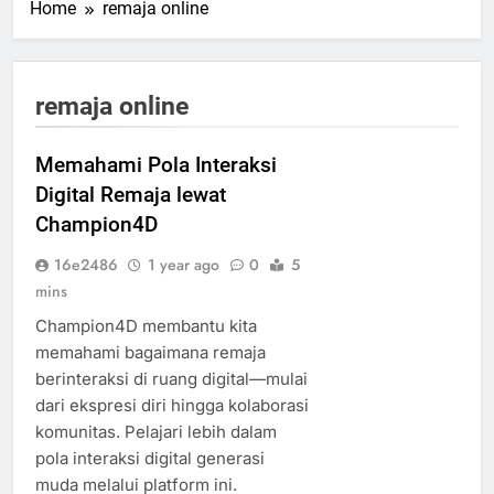
Home
remaja online
remaja online
Memahami Pola Interaksi
Digital Remaja lewat
Champion4D
16e2486
1 year ago
0
5
mins
Champion4D membantu kita
memahami bagaimana remaja
berinteraksi di ruang digital—mulai
dari ekspresi diri hingga kolaborasi
komunitas. Pelajari lebih dalam
pola interaksi digital generasi
muda melalui platform ini.