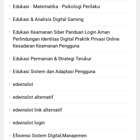
Edukasi · Matematika · Psikologi Perilaku
Edukasi & Analisis Digital Gaming
Edukasi Keamanan Siber Panduan Login Aman
Perlindungan Identitas Digital Praktik Privasi Online
Kesadaran Keamanan Pengguna
Edukasi Permainan & Strategi Terukur
Edukasi Sistem dan Adaptasi Pengguna
edwinslot
edwinslot alternatif
edwinslot link alternatif
edwinslot login
Efisiensi Sistem Digital,Manajemen