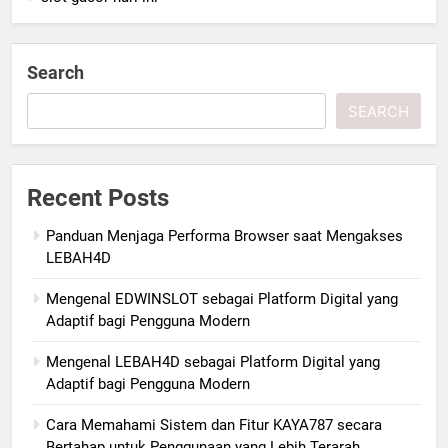
Search
SEARCH
Recent Posts
Panduan Menjaga Performa Browser saat Mengakses
LEBAH4D
Mengenal EDWINSLOT sebagai Platform Digital yang
Adaptif bagi Pengguna Modern
Mengenal LEBAH4D sebagai Platform Digital yang
Adaptif bagi Pengguna Modern
Cara Memahami Sistem dan Fitur KAYA787 secara
Bertahap untuk Penggunaan yang Lebih Terarah