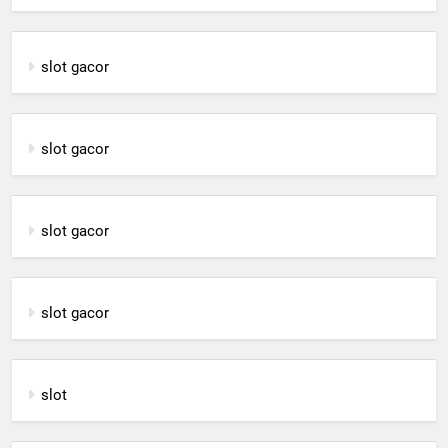
slot gacor
slot gacor
slot gacor
slot gacor
slot