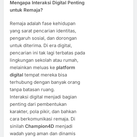
Mengapa Interaksi Digital Penting
untuk Remaja?
Remaja adalah fase kehidupan
yang sarat pencarian identitas,
pengaruh sosial, dan dorongan
untuk diterima. Di era digital,
pencarian ini tak lagi terbatas pada
lingkungan sekolah atau rumah,
melainkan meluas ke
platform
digital
tempat mereka bisa
terhubung dengan banyak orang
tanpa batasan ruang.
Interaksi digital menjadi bagian
penting dari pembentukan
karakter, pola pikir, dan bahkan
cara berkomunikasi remaja. Di
sinilah
Champion4D
menjadi
wadah yang aman dan dinamis