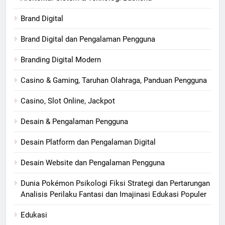
Brand Digital
Brand Digital dan Pengalaman Pengguna
Branding Digital Modern
Casino & Gaming, Taruhan Olahraga, Panduan Pengguna
Casino, Slot Online, Jackpot
Desain & Pengalaman Pengguna
Desain Platform dan Pengalaman Digital
Desain Website dan Pengalaman Pengguna
Dunia Pokémon Psikologi Fiksi Strategi dan Pertarungan
Analisis Perilaku Fantasi dan Imajinasi Edukasi Populer
Edukasi