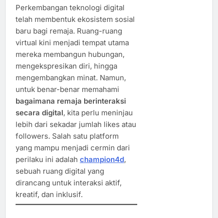
Perkembangan teknologi digital
telah membentuk ekosistem sosial
baru bagi remaja. Ruang-ruang
virtual kini menjadi tempat utama
mereka membangun hubungan,
mengekspresikan diri, hingga
mengembangkan minat. Namun,
untuk benar-benar memahami
bagaimana remaja berinteraksi
secara digital
, kita perlu meninjau
lebih dari sekadar jumlah likes atau
followers. Salah satu platform
yang mampu menjadi cermin dari
perilaku ini adalah
champion4d
,
sebuah ruang digital yang
dirancang untuk interaksi aktif,
kreatif, dan inklusif.