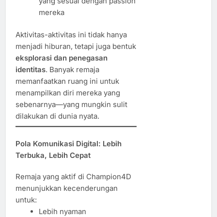
yang sesuai dengan passion
mereka
Aktivitas-aktivitas ini tidak hanya
menjadi hiburan, tetapi juga bentuk
eksplorasi dan penegasan
identitas
. Banyak remaja
memanfaatkan ruang ini untuk
menampilkan diri mereka yang
sebenarnya—yang mungkin sulit
dilakukan di dunia nyata.
Pola Komunikasi Digital: Lebih
Terbuka, Lebih Cepat
Remaja yang aktif di Champion4D
menunjukkan kecenderungan
untuk:
Lebih nyaman