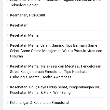
Teknologi Server
Keamanan, HORAS88
Kesehatan
Kesehatan Mental
Kesehatan Mental dalam Gaming Tips Bermain Game
Sehat Game Online Manajemen Waktu Produktivitas dan
Hiburan
Kesehatan Mental, Relaksasi dan Meditasi, Pengelolaan
Stres, Kesejahteraan Emosional, Tips Kesehatan
Psikologis, Mental Health Awareness
Kesehatan Tidur, Gaya Hidup Sehat, Pengembangan Diri,
Kesehatan Mental & Fisik, Well-Being
Ketenangan & Kesehatan Emosional