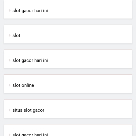
slot gacor hari ini
slot
slot gacor hari ini
slot online
situs slot gacor
slot gacor hari ini