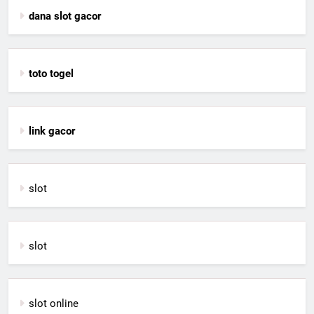
dana slot gacor
toto togel
link gacor
slot
slot
slot online