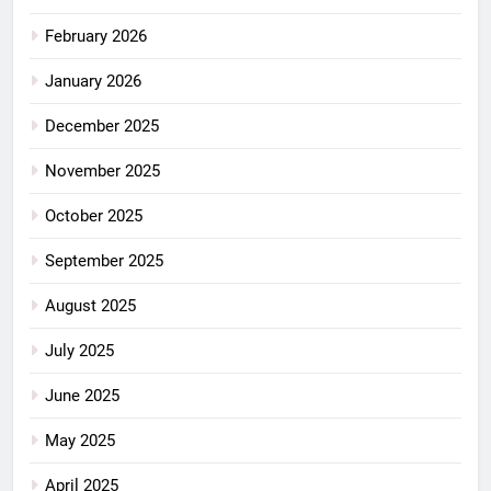
February 2026
January 2026
December 2025
November 2025
October 2025
September 2025
August 2025
July 2025
June 2025
May 2025
April 2025