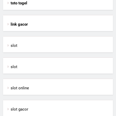
toto togel
link gacor
slot
slot
slot online
slot gacor