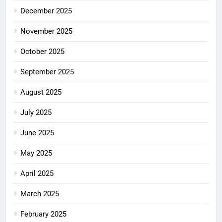
December 2025
November 2025
October 2025
September 2025
August 2025
July 2025
June 2025
May 2025
April 2025
March 2025
February 2025