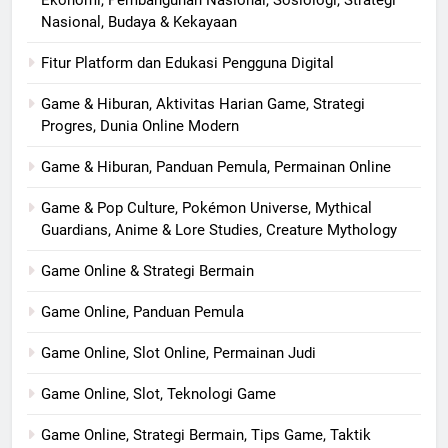
Ekonomi, Pembangunan Nasional, Sosiologi, Strategi
Nasional, Budaya & Kekayaan
Fitur Platform dan Edukasi Pengguna Digital
Game & Hiburan, Aktivitas Harian Game, Strategi
Progres, Dunia Online Modern
Game & Hiburan, Panduan Pemula, Permainan Online
Game & Pop Culture, Pokémon Universe, Mythical
Guardians, Anime & Lore Studies, Creature Mythology
Game Online & Strategi Bermain
Game Online, Panduan Pemula
Game Online, Slot Online, Permainan Judi
Game Online, Slot, Teknologi Game
Game Online, Strategi Bermain, Tips Game, Taktik