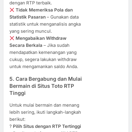
dengan RTP terbaik.
Tidak Memeriksa Pola dan
Statistik Pasaran
– Gunakan data
statistik untuk menganalisis angka
yang sering muncul.
Mengabaikan Withdraw
Secara Berkala
– Jika sudah
mendapatkan kemenangan yang
cukup, segera lakukan withdraw
untuk mengamankan saldo Anda.
5. Cara Bergabung dan Mulai
Bermain di Situs Toto RTP
Tinggi
Untuk mulai bermain dan menang
lebih sering, ikuti langkah-langkah
berikut:
?
Pilih Situs dengan RTP Tertinggi