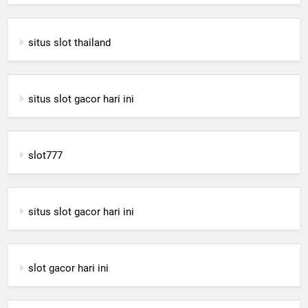
situs slot thailand
situs slot gacor hari ini
slot777
situs slot gacor hari ini
slot gacor hari ini