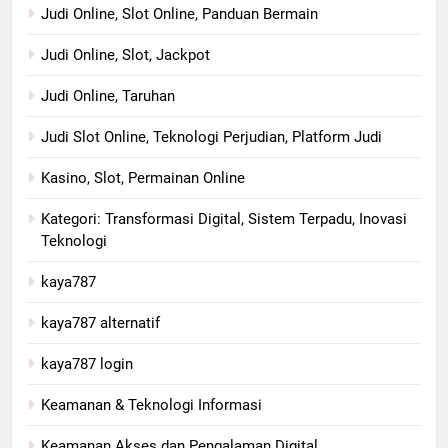
Judi Online, Slot Online, Panduan Bermain
Judi Online, Slot, Jackpot
Judi Online, Taruhan
Judi Slot Online, Teknologi Perjudian, Platform Judi
Kasino, Slot, Permainan Online
Kategori: Transformasi Digital, Sistem Terpadu, Inovasi
Teknologi
kaya787
kaya787 alternatif
kaya787 login
Keamanan & Teknologi Informasi
Keamanan Akses dan Pengalaman Digital