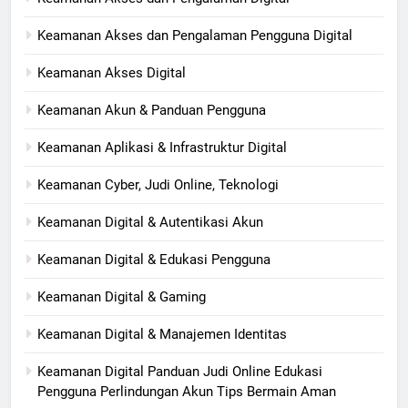
Keamanan Akses dan Pengalaman Pengguna Digital
Keamanan Akses Digital
Keamanan Akun & Panduan Pengguna
Keamanan Aplikasi & Infrastruktur Digital
Keamanan Cyber, Judi Online, Teknologi
Keamanan Digital & Autentikasi Akun
Keamanan Digital & Edukasi Pengguna
Keamanan Digital & Gaming
Keamanan Digital & Manajemen Identitas
Keamanan Digital Panduan Judi Online Edukasi
Pengguna Perlindungan Akun Tips Bermain Aman