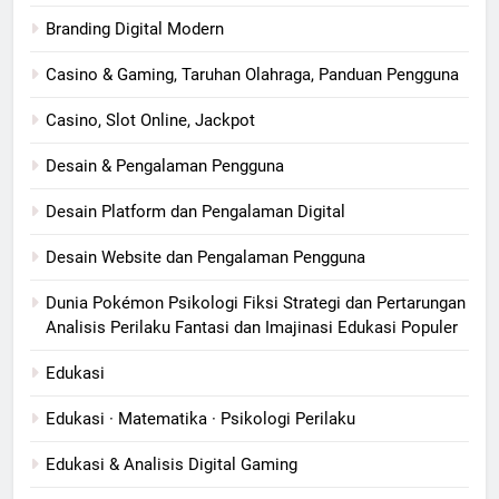
Branding Digital Modern
Casino & Gaming, Taruhan Olahraga, Panduan Pengguna
Casino, Slot Online, Jackpot
Desain & Pengalaman Pengguna
Desain Platform dan Pengalaman Digital
Desain Website dan Pengalaman Pengguna
Dunia Pokémon Psikologi Fiksi Strategi dan Pertarungan
Analisis Perilaku Fantasi dan Imajinasi Edukasi Populer
Edukasi
Edukasi · Matematika · Psikologi Perilaku
Edukasi & Analisis Digital Gaming