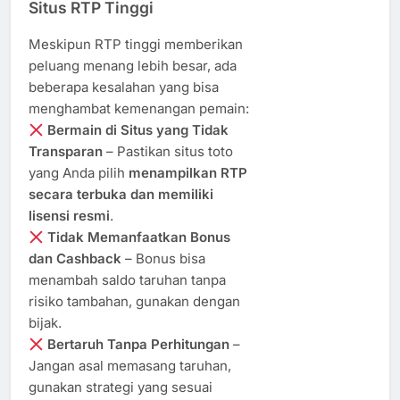
Situs RTP Tinggi
Meskipun RTP tinggi memberikan
peluang menang lebih besar, ada
beberapa kesalahan yang bisa
menghambat kemenangan pemain:
Bermain di Situs yang Tidak
Transparan
– Pastikan situs toto
yang Anda pilih
menampilkan RTP
secara terbuka dan memiliki
lisensi resmi
.
Tidak Memanfaatkan Bonus
dan Cashback
– Bonus bisa
menambah saldo taruhan tanpa
risiko tambahan, gunakan dengan
bijak.
Bertaruh Tanpa Perhitungan
–
Jangan asal memasang taruhan,
gunakan strategi yang sesuai