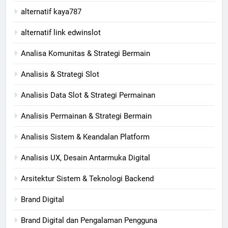
alternatif kaya787
alternatif link edwinslot
Analisa Komunitas & Strategi Bermain
Analisis & Strategi Slot
Analisis Data Slot & Strategi Permainan
Analisis Permainan & Strategi Bermain
Analisis Sistem & Keandalan Platform
Analisis UX, Desain Antarmuka Digital
Arsitektur Sistem & Teknologi Backend
Brand Digital
Brand Digital dan Pengalaman Pengguna