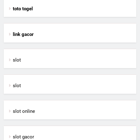
toto togel
link gacor
slot
slot
slot online
slot gacor