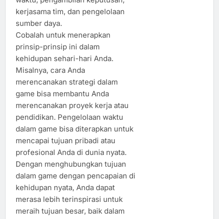
kerjasama tim, dan pengelolaan
sumber daya.
Cobalah untuk menerapkan
prinsip-prinsip ini dalam
kehidupan sehari-hari Anda.
Misalnya, cara Anda
merencanakan strategi dalam
game bisa membantu Anda
merencanakan proyek kerja atau
pendidikan. Pengelolaan waktu
dalam game bisa diterapkan untuk
mencapai tujuan pribadi atau
profesional Anda di dunia nyata.
Dengan menghubungkan tujuan
dalam game dengan pencapaian di
kehidupan nyata, Anda dapat
merasa lebih terinspirasi untuk
meraih tujuan besar, baik dalam