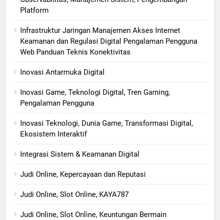
Platform
Infrastruktur Jaringan Manajemen Akses Internet
Keamanan dan Regulasi Digital Pengalaman Pengguna
Web Panduan Teknis Konektivitas
Inovasi Antarmuka Digital
Inovasi Game, Teknologi Digital, Tren Gaming,
Pengalaman Pengguna
Inovasi Teknologi, Dunia Game, Transformasi Digital,
Ekosistem Interaktif
Integrasi Sistem & Keamanan Digital
Judi Online, Kepercayaan dan Reputasi
Judi Online, Slot Online, KAYA787
Judi Online, Slot Online, Keuntungan Bermain