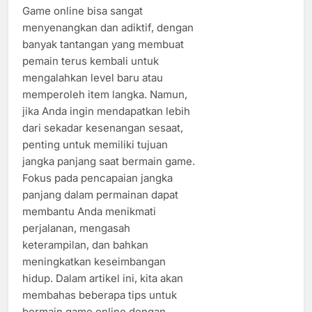
Game online bisa sangat
menyenangkan dan adiktif, dengan
banyak tantangan yang membuat
pemain terus kembali untuk
mengalahkan level baru atau
memperoleh item langka. Namun,
jika Anda ingin mendapatkan lebih
dari sekadar kesenangan sesaat,
penting untuk memiliki tujuan
jangka panjang saat bermain game.
Fokus pada pencapaian jangka
panjang dalam permainan dapat
membantu Anda menikmati
perjalanan, mengasah
keterampilan, dan bahkan
meningkatkan keseimbangan
hidup. Dalam artikel ini, kita akan
membahas beberapa tips untuk
bermain game online dengan