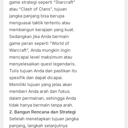
game strategi seperti “Starcraft”
atau “Clash of Clans”, tujuan
jangka panjang bisa berupa
menguasai taktik tertentu atau
membangun kerajaan yang kuat.
Sedangkan jika Anda bermain
game peran seperti “World of
Warcraft”, Anda mungkin ingin
mencapai level maksimum atau
menyelesaikan quest legendaris.
Tulis tujuan Anda dan pastikan itu
spesifik dan dapat dicapai.
Memiliki tujuan yang jelas akan
memberi Anda arah dan fokus
dalam permainan, sehingga Anda
tidak hanya bermain tanpa arah.
2. Bangun Rencana dan Strategi
Setelah menetapkan tujuan jangka
panjang, langkah selanjutnya