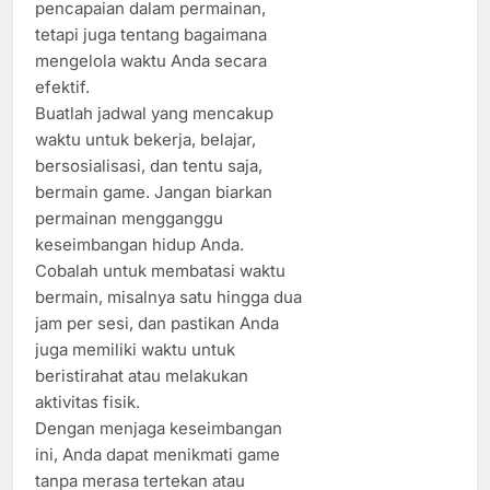
pencapaian dalam permainan,
tetapi juga tentang bagaimana
mengelola waktu Anda secara
efektif.
Buatlah jadwal yang mencakup
waktu untuk bekerja, belajar,
bersosialisasi, dan tentu saja,
bermain game. Jangan biarkan
permainan mengganggu
keseimbangan hidup Anda.
Cobalah untuk membatasi waktu
bermain, misalnya satu hingga dua
jam per sesi, dan pastikan Anda
juga memiliki waktu untuk
beristirahat atau melakukan
aktivitas fisik.
Dengan menjaga keseimbangan
ini, Anda dapat menikmati game
tanpa merasa tertekan atau