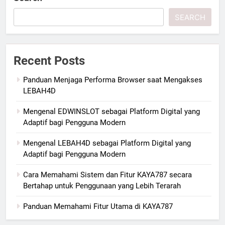
SEARCH
Recent Posts
Panduan Menjaga Performa Browser saat Mengakses
LEBAH4D
Mengenal EDWINSLOT sebagai Platform Digital yang
Adaptif bagi Pengguna Modern
Mengenal LEBAH4D sebagai Platform Digital yang
Adaptif bagi Pengguna Modern
Cara Memahami Sistem dan Fitur KAYA787 secara
Bertahap untuk Penggunaan yang Lebih Terarah
Panduan Memahami Fitur Utama di KAYA787