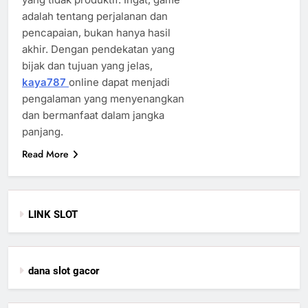
adalah tentang perjalanan dan
pencapaian, bukan hanya hasil
akhir. Dengan pendekatan yang
bijak dan tujuan yang jelas,
kaya787
online dapat menjadi
pengalaman yang menyenangkan
dan bermanfaat dalam jangka
panjang.
Read More
LINK SLOT
dana slot gacor