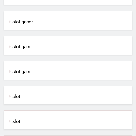
slot gacor
slot gacor
slot gacor
slot
slot