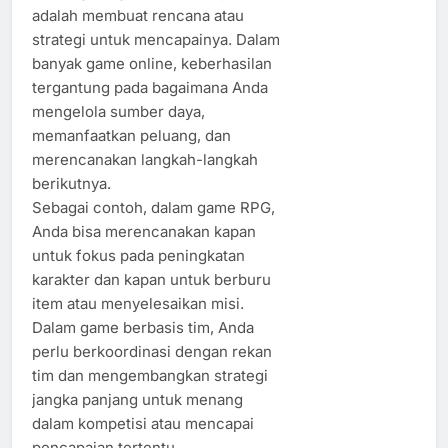
adalah membuat rencana atau
strategi untuk mencapainya. Dalam
banyak game online, keberhasilan
tergantung pada bagaimana Anda
mengelola sumber daya,
memanfaatkan peluang, dan
merencanakan langkah-langkah
berikutnya.
Sebagai contoh, dalam game RPG,
Anda bisa merencanakan kapan
untuk fokus pada peningkatan
karakter dan kapan untuk berburu
item atau menyelesaikan misi.
Dalam game berbasis tim, Anda
perlu berkoordinasi dengan rekan
tim dan mengembangkan strategi
jangka panjang untuk menang
dalam kompetisi atau mencapai
pencapaian tertentu.