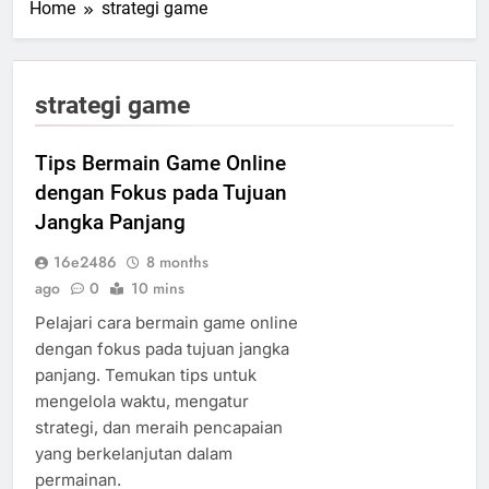
Home
strategi game
strategi game
Tips Bermain Game Online
dengan Fokus pada Tujuan
Jangka Panjang
16e2486
8 months
ago
0
10 mins
Pelajari cara bermain game online
dengan fokus pada tujuan jangka
panjang. Temukan tips untuk
mengelola waktu, mengatur
strategi, dan meraih pencapaian
yang berkelanjutan dalam
permainan.