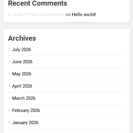
Recent Comments
A WordPress Commenter
on
Hello world!
Archives
July 2026
June 2026
May 2026
April 2026
March 2026
February 2026
January 2026