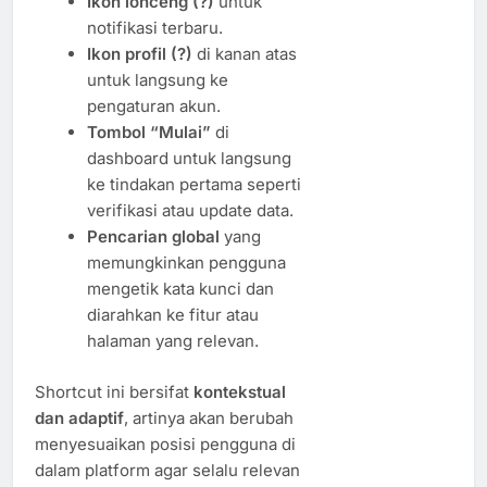
Ikon lonceng (?)
untuk
notifikasi terbaru.
Ikon profil (?)
di kanan atas
untuk langsung ke
pengaturan akun.
Tombol “Mulai”
di
dashboard untuk langsung
ke tindakan pertama seperti
verifikasi atau update data.
Pencarian global
yang
memungkinkan pengguna
mengetik kata kunci dan
diarahkan ke fitur atau
halaman yang relevan.
Shortcut ini bersifat
kontekstual
dan adaptif
, artinya akan berubah
menyesuaikan posisi pengguna di
dalam platform agar selalu relevan