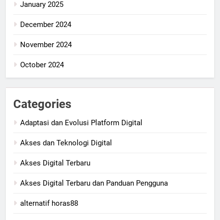
January 2025
December 2024
November 2024
October 2024
Categories
Adaptasi dan Evolusi Platform Digital
Akses dan Teknologi Digital
Akses Digital Terbaru
Akses Digital Terbaru dan Panduan Pengguna
alternatif horas88