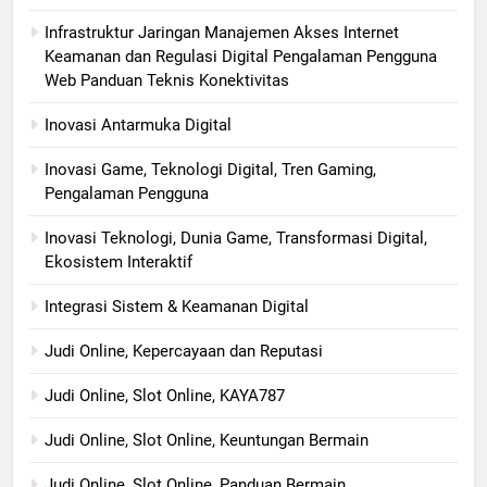
Infrastruktur Jaringan Manajemen Akses Internet
Keamanan dan Regulasi Digital Pengalaman Pengguna
Web Panduan Teknis Konektivitas
Inovasi Antarmuka Digital
Inovasi Game, Teknologi Digital, Tren Gaming,
Pengalaman Pengguna
Inovasi Teknologi, Dunia Game, Transformasi Digital,
Ekosistem Interaktif
Integrasi Sistem & Keamanan Digital
Judi Online, Kepercayaan dan Reputasi
Judi Online, Slot Online, KAYA787
Judi Online, Slot Online, Keuntungan Bermain
Judi Online, Slot Online, Panduan Bermain