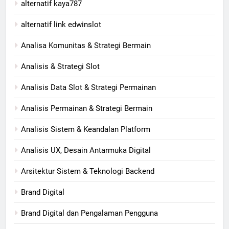
alternatif kaya787
alternatif link edwinslot
Analisa Komunitas & Strategi Bermain
Analisis & Strategi Slot
Analisis Data Slot & Strategi Permainan
Analisis Permainan & Strategi Bermain
Analisis Sistem & Keandalan Platform
Analisis UX, Desain Antarmuka Digital
Arsitektur Sistem & Teknologi Backend
Brand Digital
Brand Digital dan Pengalaman Pengguna