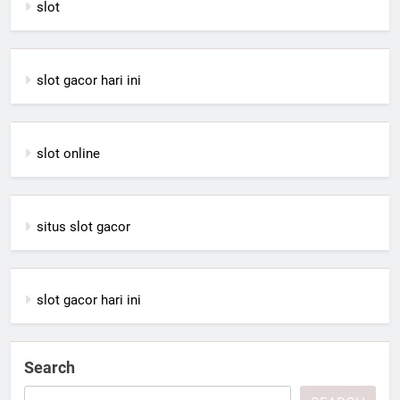
slot
slot gacor hari ini
slot online
situs slot gacor
slot gacor hari ini
Search