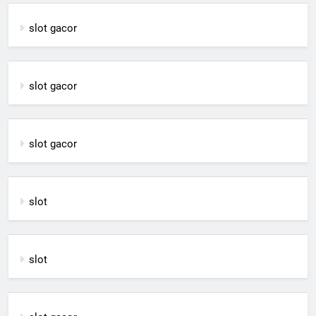
slot gacor
slot gacor
slot gacor
slot
slot