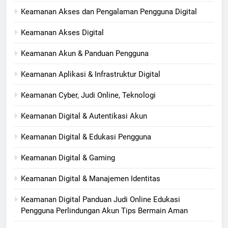
Keamanan Akses dan Pengalaman Pengguna Digital
Keamanan Akses Digital
Keamanan Akun & Panduan Pengguna
Keamanan Aplikasi & Infrastruktur Digital
Keamanan Cyber, Judi Online, Teknologi
Keamanan Digital & Autentikasi Akun
Keamanan Digital & Edukasi Pengguna
Keamanan Digital & Gaming
Keamanan Digital & Manajemen Identitas
Keamanan Digital Panduan Judi Online Edukasi
Pengguna Perlindungan Akun Tips Bermain Aman