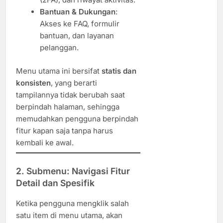
Bantuan & Dukungan
:
Akses ke FAQ, formulir
bantuan, dan layanan
pelanggan.
Menu utama ini bersifat
statis dan
konsisten
, yang berarti
tampilannya tidak berubah saat
berpindah halaman, sehingga
memudahkan pengguna berpindah
fitur kapan saja tanpa harus
kembali ke awal.
2. Submenu: Navigasi Fitur
Detail dan Spesifik
Ketika pengguna mengklik salah
satu item di menu utama, akan