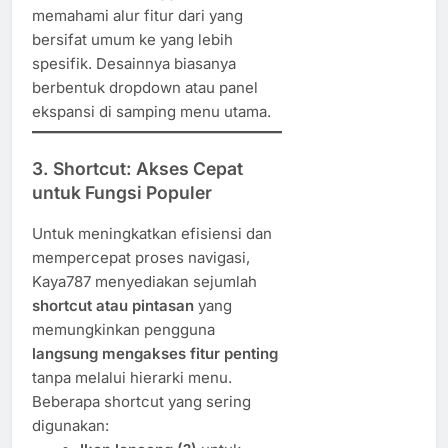
memahami alur fitur dari yang
bersifat umum ke yang lebih
spesifik. Desainnya biasanya
berbentuk dropdown atau panel
ekspansi di samping menu utama.
3. Shortcut: Akses Cepat
untuk Fungsi Populer
Untuk meningkatkan efisiensi dan
mempercepat proses navigasi,
Kaya787 menyediakan sejumlah
shortcut atau pintasan
yang
memungkinkan pengguna
langsung mengakses fitur penting
tanpa melalui hierarki menu.
Beberapa shortcut yang sering
digunakan: