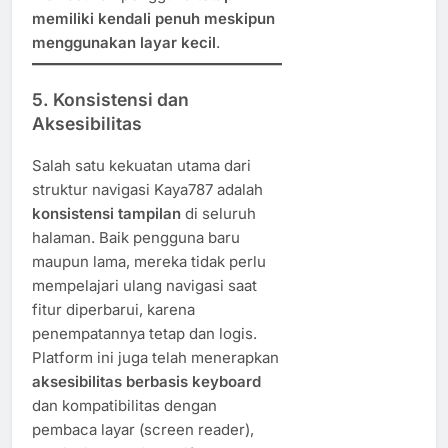
memiliki kendali penuh meskipun
menggunakan layar kecil
.
5. Konsistensi dan
Aksesibilitas
Salah satu kekuatan utama dari
struktur navigasi Kaya787 adalah
konsistensi tampilan
di seluruh
halaman. Baik pengguna baru
maupun lama, mereka tidak perlu
mempelajari ulang navigasi saat
fitur diperbarui, karena
penempatannya tetap dan logis.
Platform ini juga telah menerapkan
aksesibilitas berbasis keyboard
dan kompatibilitas dengan
pembaca layar (screen reader),