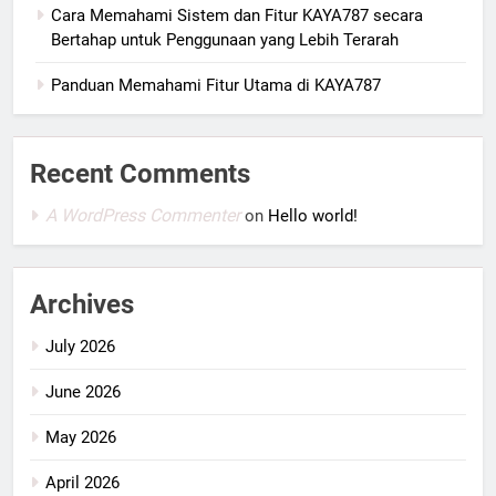
Cara Memahami Sistem dan Fitur KAYA787 secara
Bertahap untuk Penggunaan yang Lebih Terarah
Panduan Memahami Fitur Utama di KAYA787
Recent Comments
A WordPress Commenter
on
Hello world!
Archives
July 2026
June 2026
May 2026
April 2026