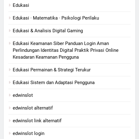
Edukasi
Edukasi · Matematika · Psikologi Perilaku
Edukasi & Analisis Digital Gaming
Edukasi Keamanan Siber Panduan Login Aman
Perlindungan Identitas Digital Praktik Privasi Online
Kesadaran Keamanan Pengguna
Edukasi Permainan & Strategi Terukur
Edukasi Sistem dan Adaptasi Pengguna
edwinslot
edwinslot alternatif
edwinslot link alternatif
edwinslot login