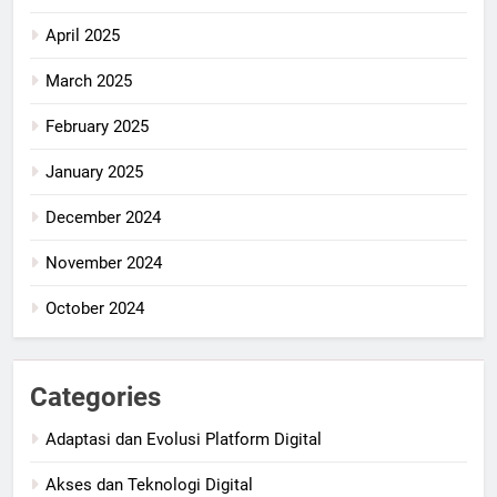
April 2025
March 2025
February 2025
January 2025
December 2024
November 2024
October 2024
Categories
Adaptasi dan Evolusi Platform Digital
Akses dan Teknologi Digital