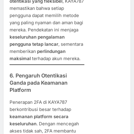
otentikasi yang fleksibel
, KAYA787
memastikan bahwa setiap
pengguna dapat memilih metode
yang paling nyaman dan aman bagi
mereka. Pendekatan ini menjaga
keseluruhan pengalaman
pengguna tetap lancar
, sementara
memberikan
perlindungan
maksimal
terhadap akun mereka.
6. Pengaruh Otentikasi
Ganda pada Keamanan
Platform
Penerapan 2FA di KAYA787
berkontribusi besar terhadap
keamanan platform secara
keseluruhan
. Dengan mencegah
akses tidak sah, 2FA membantu