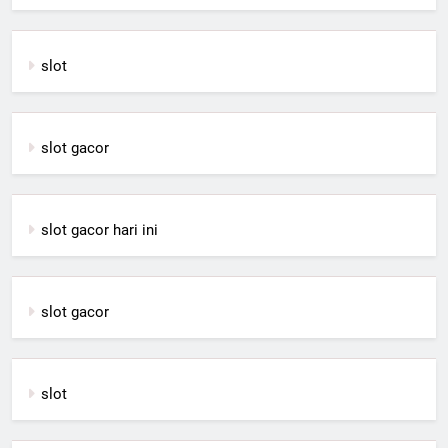
slot
slot gacor
slot gacor hari ini
slot gacor
slot