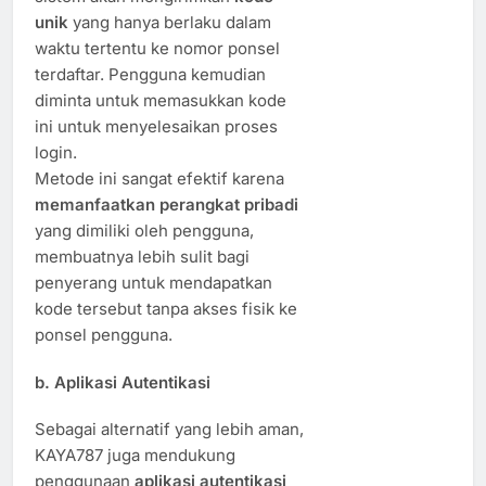
unik
yang hanya berlaku dalam
waktu tertentu ke nomor ponsel
terdaftar. Pengguna kemudian
diminta untuk memasukkan kode
ini untuk menyelesaikan proses
login.
Metode ini sangat efektif karena
memanfaatkan perangkat pribadi
yang dimiliki oleh pengguna,
membuatnya lebih sulit bagi
penyerang untuk mendapatkan
kode tersebut tanpa akses fisik ke
ponsel pengguna.
b. Aplikasi Autentikasi
Sebagai alternatif yang lebih aman,
KAYA787 juga mendukung
penggunaan
aplikasi autentikasi