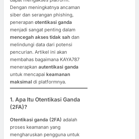
Dengan meningkatnya ancaman
siber dan serangan phishing,
penerapan
otentikasi ganda
menjadi sangat penting dalam
mencegah akses tidak sah
dan
melindungi data dari potensi
pencurian. Artikel ini akan
membahas bagaimana KAYA787
menerapkan
autentikasi ganda
untuk mencapai
keamanan
maksimal
di platformnya.
1. Apa Itu Otentikasi Ganda
(2FA)?
Otentikasi ganda (2FA)
adalah
proses keamanan yang
mengharuskan pengguna untuk