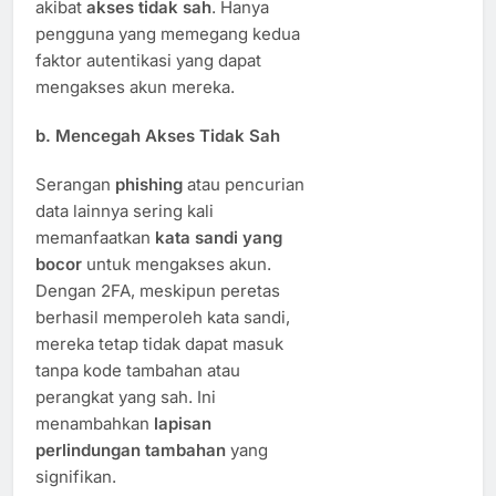
akibat
akses tidak sah
. Hanya
pengguna yang memegang kedua
faktor autentikasi yang dapat
mengakses akun mereka.
b. Mencegah Akses Tidak Sah
Serangan
phishing
atau pencurian
data lainnya sering kali
memanfaatkan
kata sandi yang
bocor
untuk mengakses akun.
Dengan 2FA, meskipun peretas
berhasil memperoleh kata sandi,
mereka tetap tidak dapat masuk
tanpa kode tambahan atau
perangkat yang sah. Ini
menambahkan
lapisan
perlindungan tambahan
yang
signifikan.