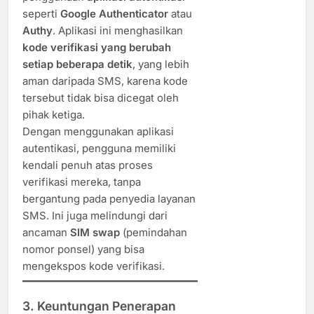
seperti
Google Authenticator
atau
Authy
. Aplikasi ini menghasilkan
kode verifikasi yang berubah
setiap beberapa detik
, yang lebih
aman daripada SMS, karena kode
tersebut tidak bisa dicegat oleh
pihak ketiga.
Dengan menggunakan aplikasi
autentikasi, pengguna memiliki
kendali penuh atas proses
verifikasi mereka, tanpa
bergantung pada penyedia layanan
SMS. Ini juga melindungi dari
ancaman
SIM swap
(pemindahan
nomor ponsel) yang bisa
mengekspos kode verifikasi.
3. Keuntungan Penerapan