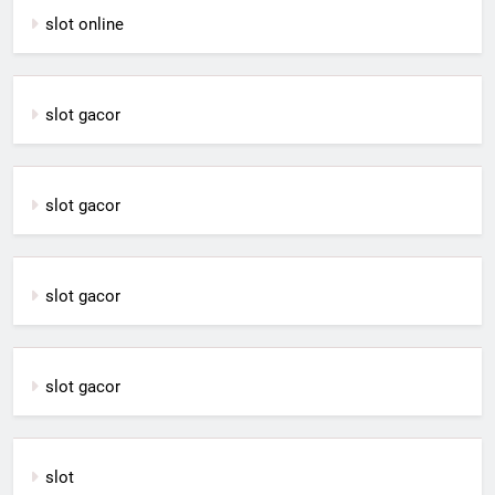
slot online
slot gacor
slot gacor
slot gacor
slot gacor
slot