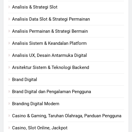
Analisis & Strategi Slot
Analisis Data Slot & Strategi Permainan
Analisis Permainan & Strategi Bermain
Analisis Sistem & Keandalan Platform
Analisis UX, Desain Antarmuka Digital
Arsitektur Sistem & Teknologi Backend
Brand Digital
Brand Digital dan Pengalaman Pengguna
Branding Digital Modern
Casino & Gaming, Taruhan Olahraga, Panduan Pengguna
Casino, Slot Online, Jackpot