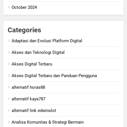
October 2024
Categories
Adaptasi dan Evolusi Platform Digital
Akses dan Teknologi Digital
Akses Digital Terbaru
Akses Digital Terbaru dan Panduan Pengguna
alternatif horas88
alternatif kaya787
alternatif link edwinslot
Analisa Komunitas & Strategi Bermain