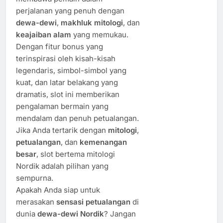
perjalanan yang penuh dengan
dewa-dewi
,
makhluk mitologi
, dan
keajaiban alam
yang memukau.
Dengan fitur bonus yang
terinspirasi oleh kisah-kisah
legendaris, simbol-simbol yang
kuat, dan latar belakang yang
dramatis, slot ini memberikan
pengalaman bermain yang
mendalam dan penuh petualangan.
Jika Anda tertarik dengan
mitologi
,
petualangan
, dan
kemenangan
besar
, slot bertema mitologi
Nordik adalah pilihan yang
sempurna.
Apakah Anda siap untuk
merasakan
sensasi petualangan
di
dunia
dewa-dewi Nordik
? Jangan