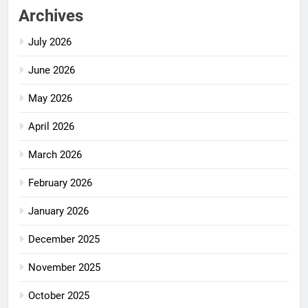
Archives
July 2026
June 2026
May 2026
April 2026
March 2026
February 2026
January 2026
December 2025
November 2025
October 2025