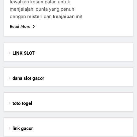
lewatkan kesempatan untuk
menjelajahi dunia yang penuh
dengan
misteri
dan
keajaiban
ini!
Read More
LINK SLOT
dana slot gacor
toto togel
link gacor