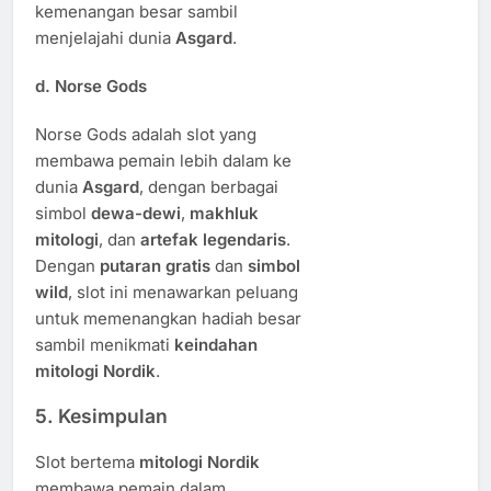
kemenangan besar sambil
menjelajahi dunia
Asgard
.
d.
Norse Gods
Norse Gods adalah slot yang
membawa pemain lebih dalam ke
dunia
Asgard
, dengan berbagai
simbol
dewa-dewi
,
makhluk
mitologi
, dan
artefak legendaris
.
Dengan
putaran gratis
dan
simbol
wild
, slot ini menawarkan peluang
untuk memenangkan hadiah besar
sambil menikmati
keindahan
mitologi Nordik
.
5.
Kesimpulan
Slot bertema
mitologi Nordik
membawa pemain dalam