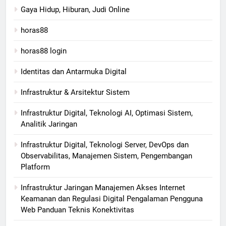
Gaya Hidup, Hiburan, Judi Online
horas88
horas88 login
Identitas dan Antarmuka Digital
Infrastruktur & Arsitektur Sistem
Infrastruktur Digital, Teknologi AI, Optimasi Sistem,
Analitik Jaringan
Infrastruktur Digital, Teknologi Server, DevOps dan
Observabilitas, Manajemen Sistem, Pengembangan
Platform
Infrastruktur Jaringan Manajemen Akses Internet
Keamanan dan Regulasi Digital Pengalaman Pengguna
Web Panduan Teknis Konektivitas