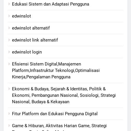
Edukasi Sistem dan Adaptasi Pengguna
edwinslot
edwinslot alternatif
edwinslot link alternatif
edwinslot login
Efisiensi Sistem Digital,Manajemen
Platform,Infrastruktur Teknologi,Optimalisasi
Kinerja,Pengalaman Pengguna
Ekonomi & Budaya, Sejarah & Identitas, Politik &
Ekonomi, Pembangunan Nasional, Sosiologi, Strategi
Nasional, Budaya & Kekayaan
Fitur Platform dan Edukasi Pengguna Digital
Game & Hiburan, Aktivitas Harian Game, Strategi