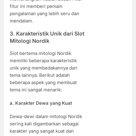
fitur ini memberi pemain
pengalaman yang lebih seru dan
mendalam.
3.
Karakteristik Unik dari Slot
Mitologi Nordik
Slot bertema mitologi Nordik
memiliki beberapa karakteristik
unik yang membedakannya dari
tema lainnya. Berikut adalah
beberapa aspek yang membuat
tema ini sangat menarik:
a.
Karakter Dewa yang Kuat
Dewa-dewi dalam mitologi Nordik
sering kali digambarkan sebagai
karakter yang sangat kuat dan