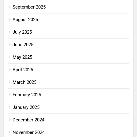
September 2025
August 2025
July 2025
June 2025
May 2025
April 2025
March 2025
February 2025
January 2025
December 2024
November 2024