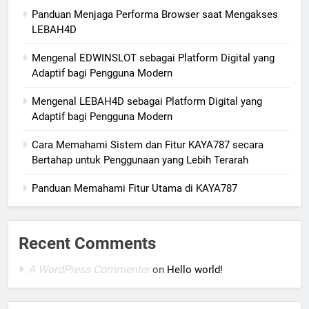
Panduan Menjaga Performa Browser saat Mengakses
LEBAH4D
Mengenal EDWINSLOT sebagai Platform Digital yang
Adaptif bagi Pengguna Modern
Mengenal LEBAH4D sebagai Platform Digital yang
Adaptif bagi Pengguna Modern
Cara Memahami Sistem dan Fitur KAYA787 secara
Bertahap untuk Penggunaan yang Lebih Terarah
Panduan Memahami Fitur Utama di KAYA787
Recent Comments
A WordPress Commenter
on
Hello world!