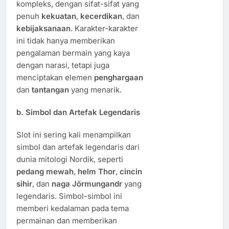
kompleks, dengan sifat-sifat yang
penuh
kekuatan
,
kecerdikan
, dan
kebijaksanaan
. Karakter-karakter
ini tidak hanya memberikan
pengalaman bermain yang kaya
dengan narasi, tetapi juga
menciptakan elemen
penghargaan
dan
tantangan
yang menarik.
b.
Simbol dan Artefak Legendaris
Slot ini sering kali menampilkan
simbol dan artefak legendaris dari
dunia mitologi Nordik, seperti
pedang mewah
,
helm Thor
,
cincin
sihir
, dan
naga Jörmungandr
yang
legendaris. Simbol-simbol ini
memberi kedalaman pada tema
permainan dan memberikan