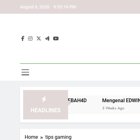
Skip
August 6, 2026
9:53:17 PM
to
content
Com
Renovasi 
 saat Mengakses LEBAH4D
Mengenal EDWINSLOT sebagai
3 Weeks Ago
HEADLINES
Home
tips gaming