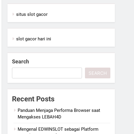
situs slot gacor
slot gacor hari ini
Search
SEARCH
Recent Posts
Panduan Menjaga Performa Browser saat
Mengakses LEBAH4D
Mengenal EDWINSLOT sebagai Platform