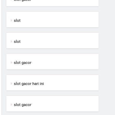
slot
slot
slot gacor
slot gacor hari ini
slot gacor