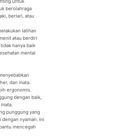
enting untuk
uk berolahraga
ki, berlari, atau
elakukan latihan
enit atau berdiri
 tidak hanya baik
kesehatan mental
t menyebabkan
her, dan mata.
bih ergonomis.
ggung dengan baik,
 mata.
ang punggung yang
i dengan nyaman. Ini
mbantu mencegah