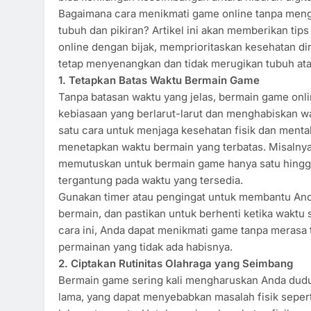
Bagaimana cara menikmati game online tanpa men
tubuh dan pikiran? Artikel ini akan memberikan ti
online dengan bijak, memprioritaskan kesehatan di
tetap menyenangkan dan tidak merugikan tubuh ata
1. Tetapkan Batas Waktu Bermain Game
Tanpa batasan waktu yang jelas, bermain game onli
kebiasaan yang berlarut-larut dan menghabiskan w
satu cara untuk menjaga kesehatan fisik dan menta
menetapkan waktu bermain yang terbatas. Misalnya
memutuskan untuk bermain game hanya satu hingga
tergantung pada waktu yang tersedia.
Gunakan timer atau pengingat untuk membantu An
bermain, dan pastikan untuk berhenti ketika waktu
cara ini, Anda dapat menikmati game tanpa merasa 
permainan yang tidak ada habisnya.
2. Ciptakan Rutinitas Olahraga yang Seimbang
Bermain game sering kali mengharuskan Anda dud
lama, yang dapat menyebabkan masalah fisik seper