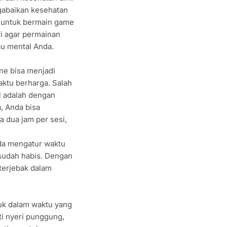
gabaikan kesehatan
ps untuk bermain game
ri agar permainan
u mental Anda.
ne bisa menjadi
aktu berharga. Salah
l adalah dengan
, Anda bisa
 dua jam per sesi,
da mengatur waktu
 sudah habis. Dengan
terjebak dalam
uk dalam waktu yang
ti nyeri punggung,