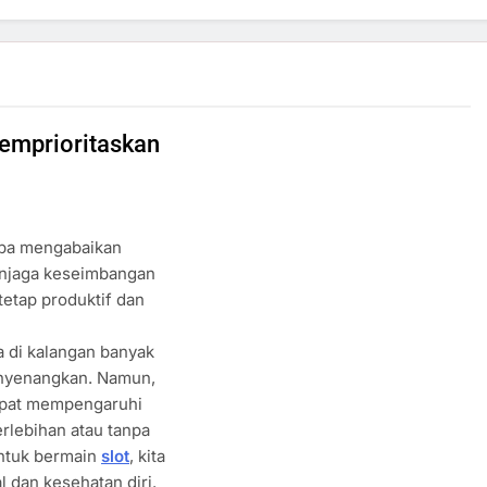
emprioritaskan
anpa mengabaikan
enjaga keseimbangan
tetap produktif dan
a di kalangan banyak
nyenangkan. Namun,
dapat mempengaruhi
erlebihan atau tanpa
untuk bermain
slot
, kita
l dan kesehatan diri.