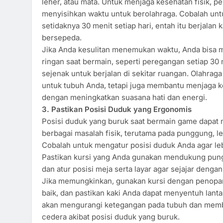
leher, atau mata. Untuk menjaga kesehatan fisik, p
menyisihkan waktu untuk berolahraga. Cobalah unt
setidaknya 30 menit setiap hari, entah itu berjalan ka
bersepeda.
Jika Anda kesulitan menemukan waktu, Anda bisa m
ringan saat bermain, seperti peregangan setiap 30 m
sejenak untuk berjalan di sekitar ruangan. Olahraga
untuk tubuh Anda, tetapi juga membantu menjaga 
dengan meningkatkan suasana hati dan energi.
3. Pastikan Posisi Duduk yang Ergonomis
Posisi duduk yang buruk saat bermain game dapa
berbagai masalah fisik, terutama pada punggung, le
Cobalah untuk mengatur posisi duduk Anda agar le
Pastikan kursi yang Anda gunakan mendukung pun
dan atur posisi meja serta layar agar sejajar dengan
Jika memungkinkan, gunakan kursi dengan penop
baik, dan pastikan kaki Anda dapat menyentuh lanta
akan mengurangi ketegangan pada tubuh dan me
cedera akibat posisi duduk yang buruk.