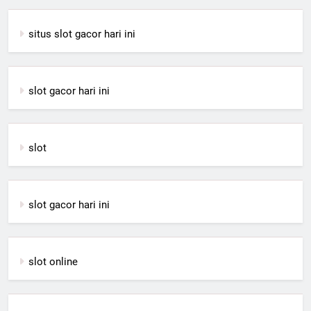
situs slot gacor hari ini
slot gacor hari ini
slot
slot gacor hari ini
slot online