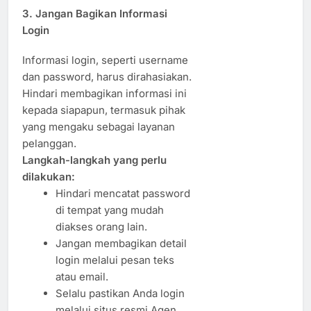
3.
Jangan Bagikan Informasi
Login
Informasi login, seperti username
dan password, harus dirahasiakan.
Hindari membagikan informasi ini
kepada siapapun, termasuk pihak
yang mengaku sebagai layanan
pelanggan.
Langkah-langkah yang perlu
dilakukan:
Hindari mencatat password
di tempat yang mudah
diakses orang lain.
Jangan membagikan detail
login melalui pesan teks
atau email.
Selalu pastikan Anda login
melalui situs resmi Agen