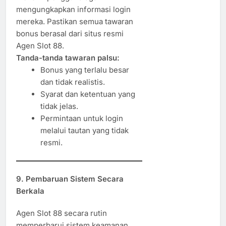
mengungkapkan informasi login
mereka. Pastikan semua tawaran
bonus berasal dari situs resmi
Agen Slot 88.
Tanda-tanda tawaran palsu:
Bonus yang terlalu besar
dan tidak realistis.
Syarat dan ketentuan yang
tidak jelas.
Permintaan untuk login
melalui tautan yang tidak
resmi.
9.
Pembaruan Sistem Secara
Berkala
Agen Slot 88 secara rutin
memperbarui sistem keamanan