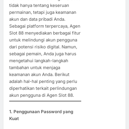
tidak hanya tentang keseruan
permainan, tetapi juga keamanan
akun dan data pribadi Anda.
Sebagai platform terpercaya, Agen
Slot 88 menyediakan berbagai fitur
untuk melindungi akun pengguna
dari potensi risiko digital. Namun,
sebagai pemain, Anda juga harus
mengetahui langkah-langkah
tambahan untuk menjaga
keamanan akun Anda. Berikut
adalah hal-hal penting yang perlu
diperhatikan terkait perlindungan
akun pengguna di Agen Slot 88.
1.
Penggunaan Password yang
Kuat