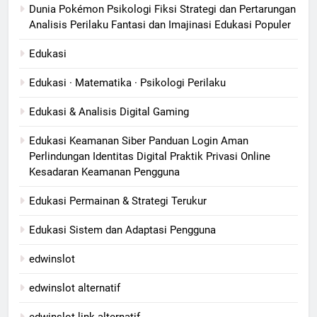
Dunia Pokémon Psikologi Fiksi Strategi dan Pertarungan
Analisis Perilaku Fantasi dan Imajinasi Edukasi Populer
Edukasi
Edukasi · Matematika · Psikologi Perilaku
Edukasi & Analisis Digital Gaming
Edukasi Keamanan Siber Panduan Login Aman
Perlindungan Identitas Digital Praktik Privasi Online
Kesadaran Keamanan Pengguna
Edukasi Permainan & Strategi Terukur
Edukasi Sistem dan Adaptasi Pengguna
edwinslot
edwinslot alternatif
edwinslot link alternatif