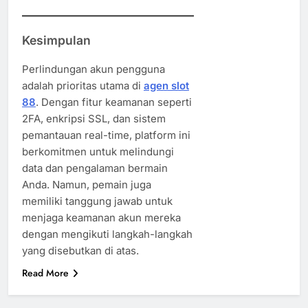
Kesimpulan
Perlindungan akun pengguna
adalah prioritas utama di
agen slot
88
. Dengan fitur keamanan seperti
2FA, enkripsi SSL, dan sistem
pemantauan real-time, platform ini
berkomitmen untuk melindungi
data dan pengalaman bermain
Anda. Namun, pemain juga
memiliki tanggung jawab untuk
menjaga keamanan akun mereka
dengan mengikuti langkah-langkah
yang disebutkan di atas.
Read More