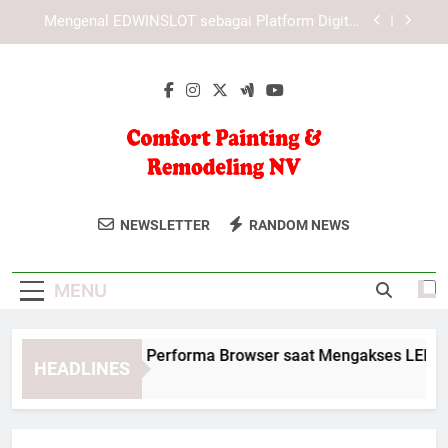
Skip
Mengenal LEBAH4D sebagai Platform Digital
to
yang Adaptif bagi Pengguna Modern
content
Cara Memahami Sistem dan Fitur KAYA787
secara Bertahap untuk Penggunaan yang Lebih
Terarah
Panduan Menjaga Performa Browser saat
Mengakses LEBAH4D
Mengenal EDWINSLOT sebagai Platform Digital
yang Adaptif bagi Pengguna Modern
Comfort Painting
Mengenal LEBAH4D sebagai Platform Digital
Renovasi Rumah Anda Dengan Comfort
yang Adaptif bagi Pengguna Modern
NEWSLETTER
RANDOM NEWS
& Remodeling
Painting And Remodeling NV. Layanan
Cara Memahami Sistem dan Fitur KAYA787
secara Bertahap untuk Penggunaan yang Lebih
Profesional Untuk Hasil Maksimal.
Terarah
NV
MENU
nduan Menjaga Performa Browser saat Mengakses LEBAH4D
HEADLINES
Weeks Ago