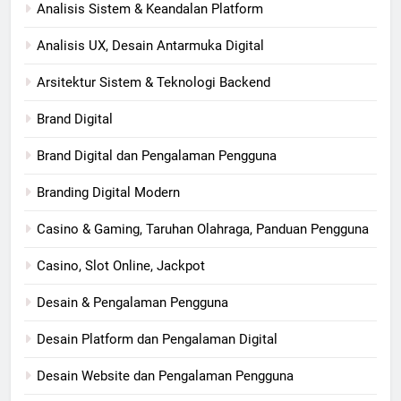
Analisis Sistem & Keandalan Platform
Analisis UX, Desain Antarmuka Digital
Arsitektur Sistem & Teknologi Backend
Brand Digital
Brand Digital dan Pengalaman Pengguna
Branding Digital Modern
Casino & Gaming, Taruhan Olahraga, Panduan Pengguna
Casino, Slot Online, Jackpot
Desain & Pengalaman Pengguna
Desain Platform dan Pengalaman Digital
Desain Website dan Pengalaman Pengguna