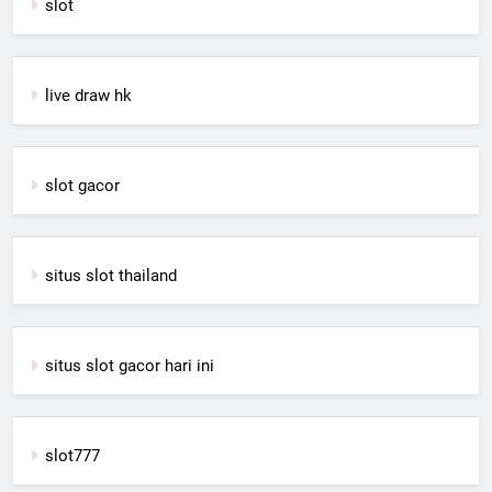
slot
live draw hk
slot gacor
situs slot thailand
situs slot gacor hari ini
slot777