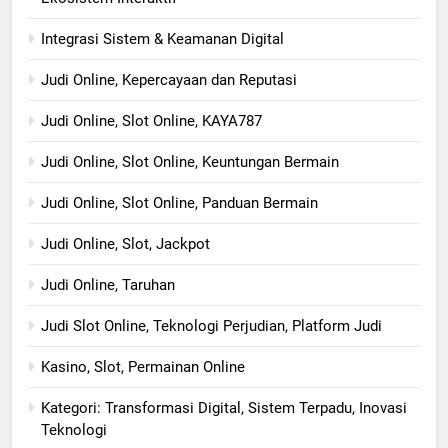
Integrasi Sistem & Keamanan Digital
Judi Online, Kepercayaan dan Reputasi
Judi Online, Slot Online, KAYA787
Judi Online, Slot Online, Keuntungan Bermain
Judi Online, Slot Online, Panduan Bermain
Judi Online, Slot, Jackpot
Judi Online, Taruhan
Judi Slot Online, Teknologi Perjudian, Platform Judi
Kasino, Slot, Permainan Online
Kategori: Transformasi Digital, Sistem Terpadu, Inovasi
Teknologi