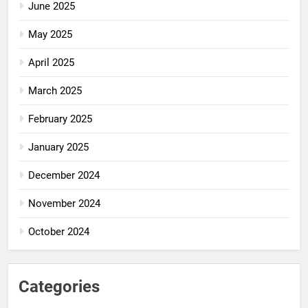
June 2025
May 2025
April 2025
March 2025
February 2025
January 2025
December 2024
November 2024
October 2024
Categories