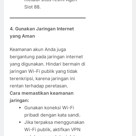
Slot 88.
4.
Gunakan Jaringan Internet
yang Aman
Keamanan akun Anda juga
bergantung pada jaringan internet
yang digunakan. Hindari bermain di
jaringan Wi-Fi publik yang tidak
terenkripsi, karena jaringan ini
rentan terhadap peretasan.
Cara memastikan keamanan
jaringan:
Gunakan koneksi Wi-Fi
pribadi dengan kata sandi.
Jika terpaksa menggunakan
Wi-Fi publik, aktifkan VPN