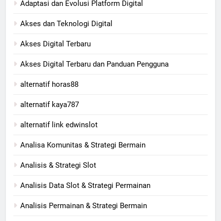
Adaptasi dan Evolusi Platform Digital
Akses dan Teknologi Digital
Akses Digital Terbaru
Akses Digital Terbaru dan Panduan Pengguna
alternatif horas88
alternatif kaya787
alternatif link edwinslot
Analisa Komunitas & Strategi Bermain
Analisis & Strategi Slot
Analisis Data Slot & Strategi Permainan
Analisis Permainan & Strategi Bermain