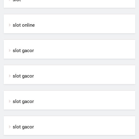
slot online
slot gacor
slot gacor
slot gacor
slot gacor