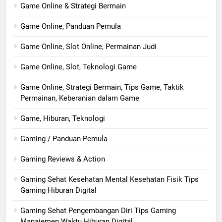
Game Online & Strategi Bermain
Game Online, Panduan Pemula
Game Online, Slot Online, Permainan Judi
Game Online, Slot, Teknologi Game
Game Online, Strategi Bermain, Tips Game, Taktik
Permainan, Keberanian dalam Game
Game, Hiburan, Teknologi
Gaming / Panduan Pemula
Gaming Reviews & Action
Gaming Sehat Kesehatan Mental Kesehatan Fisik Tips
Gaming Hiburan Digital
Gaming Sehat Pengembangan Diri Tips Gaming
Manajemen Waktu Hiburan Digital