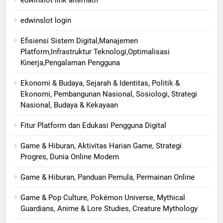
edwinslot login
Efisiensi Sistem Digital,Manajemen
Platform,Infrastruktur Teknologi,Optimalisasi
Kinerja,Pengalaman Pengguna
Ekonomi & Budaya, Sejarah & Identitas, Politik &
Ekonomi, Pembangunan Nasional, Sosiologi, Strategi
Nasional, Budaya & Kekayaan
Fitur Platform dan Edukasi Pengguna Digital
Game & Hiburan, Aktivitas Harian Game, Strategi
Progres, Dunia Online Modern
Game & Hiburan, Panduan Pemula, Permainan Online
Game & Pop Culture, Pokémon Universe, Mythical
Guardians, Anime & Lore Studies, Creature Mythology