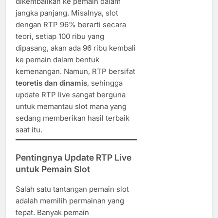
dikembalikan ke pemain dalam
jangka panjang. Misalnya, slot
dengan RTP 96% berarti secara
teori, setiap 100 ribu yang
dipasang, akan ada 96 ribu kembali
ke pemain dalam bentuk
kemenangan. Namun, RTP bersifat
teoretis dan dinamis
, sehingga
update RTP live sangat berguna
untuk memantau slot mana yang
sedang memberikan hasil terbaik
saat itu.
Pentingnya Update RTP Live
untuk Pemain Slot
Salah satu tantangan pemain slot
adalah memilih permainan yang
tepat. Banyak pemain