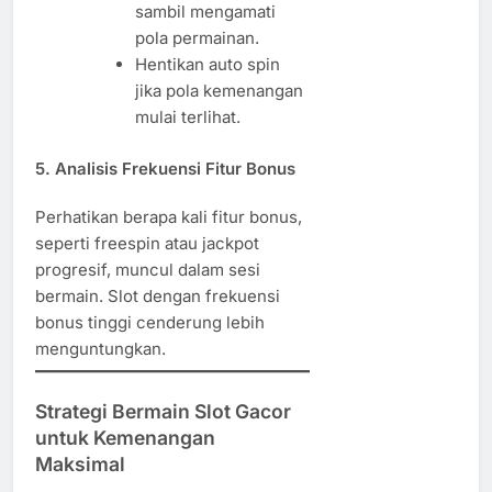
sambil mengamati
pola permainan.
Hentikan auto spin
jika pola kemenangan
mulai terlihat.
5. Analisis Frekuensi Fitur Bonus
Perhatikan berapa kali fitur bonus,
seperti freespin atau jackpot
progresif, muncul dalam sesi
bermain. Slot dengan frekuensi
bonus tinggi cenderung lebih
menguntungkan.
Strategi Bermain Slot Gacor
untuk Kemenangan
Maksimal