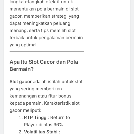
langkah-langkah efektif untuk
menentukan pola bermain di slot
gacor, memberikan strategi yang
dapat meningkatkan peluang
menang, serta tips memilih slot
terbaik untuk pengalaman bermain
yang optimal.
Apa Itu Slot Gacor dan Pola
Bermain?
Slot gacor
adalah istilah untuk slot
yang sering memberikan
kemenangan atau fitur bonus
kepada pemain. Karakteristik slot
gacor meliputi:
RTP Tinggi:
Return to
Player di atas 96%.
Volatilitas Stabil: