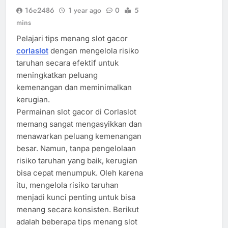
16e2486
1 year ago
0
5
mins
Pelajari tips menang slot gacor
corlaslot
dengan mengelola risiko
taruhan secara efektif untuk
meningkatkan peluang
kemenangan dan meminimalkan
kerugian.
Permainan slot gacor di Corlaslot
memang sangat mengasyikkan dan
menawarkan peluang kemenangan
besar. Namun, tanpa pengelolaan
risiko taruhan yang baik, kerugian
bisa cepat menumpuk. Oleh karena
itu, mengelola risiko taruhan
menjadi kunci penting untuk bisa
menang secara konsisten. Berikut
adalah beberapa tips menang slot