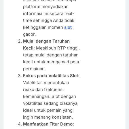
platform menyediakan
informasi ini secara real-
time sehingga Anda tidak
ketinggalan momen
slot
gacor.
Mulai dengan Taruhan
Kecil:
Meskipun RTP tinggi,
tetap mulai dengan taruhan
kecil untuk mengamati pola
permainan.
Fokus pada Volatilitas Slot:
Volatilitas menentukan
risiko dan frekuensi
kemenangan. Slot dengan
volatilitas sedang biasanya
ideal untuk pemain yang
ingin menang konsisten.
Manfaatkan Fitur Demo: