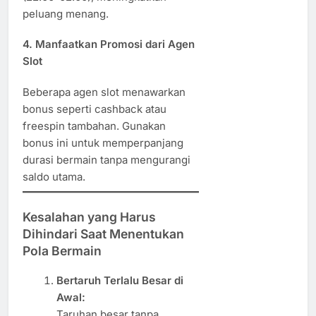
peluang menang.
4. Manfaatkan Promosi dari Agen
Slot
Beberapa agen slot menawarkan
bonus seperti cashback atau
freespin tambahan. Gunakan
bonus ini untuk memperpanjang
durasi bermain tanpa mengurangi
saldo utama.
Kesalahan yang Harus
Dihindari Saat Menentukan
Pola Bermain
Bertaruh Terlalu Besar di
Awal:
Taruhan besar tanpa