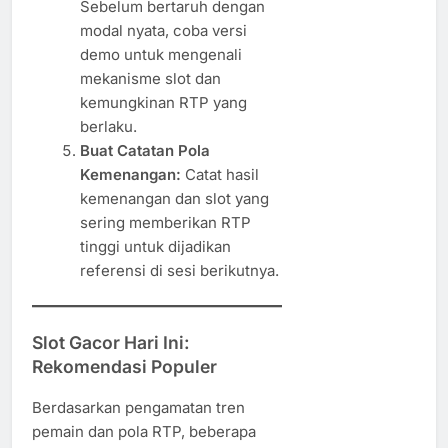
Sebelum bertaruh dengan
modal nyata, coba versi
demo untuk mengenali
mekanisme slot dan
kemungkinan RTP yang
berlaku.
Buat Catatan Pola
Kemenangan:
Catat hasil
kemenangan dan slot yang
sering memberikan RTP
tinggi untuk dijadikan
referensi di sesi berikutnya.
Slot Gacor Hari Ini:
Rekomendasi Populer
Berdasarkan pengamatan tren
pemain dan pola RTP, beberapa