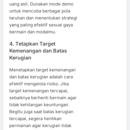
uang asli. Gunakan mode demo
untuk mencoba berbagai pola
taruhan dan menentukan strategi
yang paling efektif sesuai gaya
bermain dan modalmu.
4. Tetapkan Target
Kemenangan dan Batas
Kerugian
Menetapkan target kemenangan
dan batas kerugian adalah cara
efektif mengelola risiko. Jika
target kemenangan tercapai,
sebaiknya berhenti bermain agar
tidak kehilangan keuntungan.
Begitu juga saat batas kerugian
tercapai, segera hentikan
permainan agar kerugian tidak