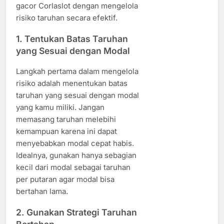
gacor Corlaslot dengan mengelola
risiko taruhan secara efektif.
1. Tentukan Batas Taruhan
yang Sesuai dengan Modal
Langkah pertama dalam mengelola
risiko adalah menentukan batas
taruhan yang sesuai dengan modal
yang kamu miliki. Jangan
memasang taruhan melebihi
kemampuan karena ini dapat
menyebabkan modal cepat habis.
Idealnya, gunakan hanya sebagian
kecil dari modal sebagai taruhan
per putaran agar modal bisa
bertahan lama.
2. Gunakan Strategi Taruhan