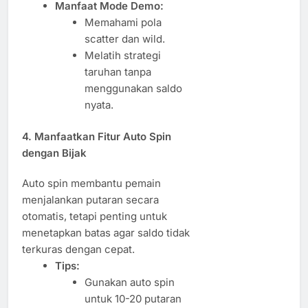
Manfaat Mode Demo:
Memahami pola
scatter dan wild.
Melatih strategi
taruhan tanpa
menggunakan saldo
nyata.
4. Manfaatkan Fitur Auto Spin
dengan Bijak
Auto spin membantu pemain
menjalankan putaran secara
otomatis, tetapi penting untuk
menetapkan batas agar saldo tidak
terkuras dengan cepat.
Tips:
Gunakan auto spin
untuk 10-20 putaran