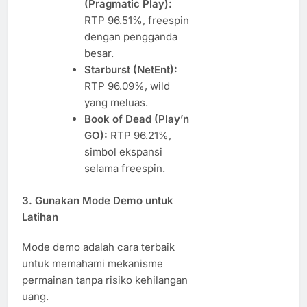
(Pragmatic Play):
RTP 96.51%, freespin
dengan pengganda
besar.
Starburst (NetEnt):
RTP 96.09%, wild
yang meluas.
Book of Dead (Play’n
GO):
RTP 96.21%,
simbol ekspansi
selama freespin.
3. Gunakan Mode Demo untuk
Latihan
Mode demo adalah cara terbaik
untuk memahami mekanisme
permainan tanpa risiko kehilangan
uang.