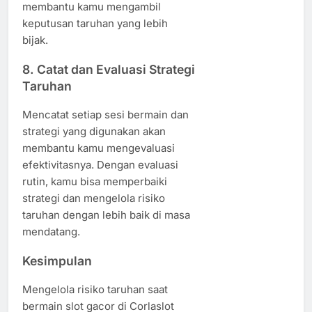
membantu kamu mengambil
keputusan taruhan yang lebih
bijak.
8. Catat dan Evaluasi Strategi
Taruhan
Mencatat setiap sesi bermain dan
strategi yang digunakan akan
membantu kamu mengevaluasi
efektivitasnya. Dengan evaluasi
rutin, kamu bisa memperbaiki
strategi dan mengelola risiko
taruhan dengan lebih baik di masa
mendatang.
Kesimpulan
Mengelola risiko taruhan saat
bermain slot gacor di Corlaslot