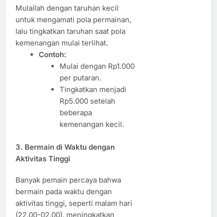
Mulailah dengan taruhan kecil
untuk mengamati pola permainan,
lalu tingkatkan taruhan saat pola
kemenangan mulai terlihat.
Contoh:
Mulai dengan Rp1.000
per putaran.
Tingkatkan menjadi
Rp5.000 setelah
beberapa
kemenangan kecil.
3. Bermain di Waktu dengan
Aktivitas Tinggi
Banyak pemain percaya bahwa
bermain pada waktu dengan
aktivitas tinggi, seperti malam hari
(22.00-02.00), meningkatkan