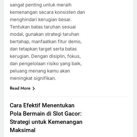
sangat penting untuk meraih
kemenangan secara konsisten dan
menghindari kerugian besar.
Tentukan batas taruhan sesuai
modal, gunakan strategi taruhan
bertahap, manfaatkan fitur demo,
dan tetapkan target serta batas
kerugian. Dengan disiplin, fokus,
dan pengelolaan risiko yang baik,
peluang menang kamu akan
meningkat signifikan.
Read More
Cara Efektif Menentukan
Pola Bermain di Slot Gacor:
Strategi untuk Kemenangan
Maksimal