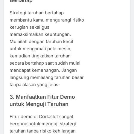
Bertahap
Strategi taruhan bertahap
membantu kamu mengurangi risiko
kerugian sekaligus
memaksimalkan keuntungan.
Mulailah dengan taruhan kecil
untuk mengamati pola mesin,
kemudian tingkatkan taruhan
secara bertahap saat sudah mulai
mendapat kemenangan. Jangan
langsung memasang taruhan besar
tanpa alasan yang jelas.
3. Manfaatkan Fitur Demo
untuk Menguji Taruhan
Fitur demo di Corlaslot sangat
berguna untuk menguji strategi
taruhan tanpa risiko kehilangan