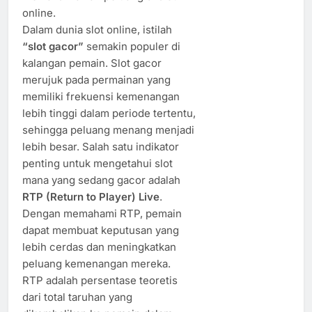
online.
Dalam dunia slot online, istilah
“slot gacor”
semakin populer di
kalangan pemain. Slot gacor
merujuk pada permainan yang
memiliki frekuensi kemenangan
lebih tinggi dalam periode tertentu,
sehingga peluang menang menjadi
lebih besar. Salah satu indikator
penting untuk mengetahui slot
mana yang sedang gacor adalah
RTP (Return to Player) Live
.
Dengan memahami RTP, pemain
dapat membuat keputusan yang
lebih cerdas dan meningkatkan
peluang kemenangan mereka.
RTP adalah persentase teoretis
dari total taruhan yang