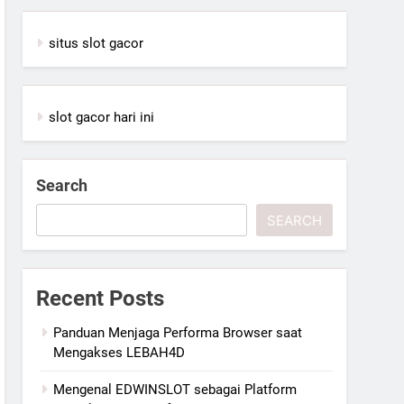
situs slot gacor
slot gacor hari ini
Search
SEARCH
Recent Posts
Panduan Menjaga Performa Browser saat
Mengakses LEBAH4D
Mengenal EDWINSLOT sebagai Platform