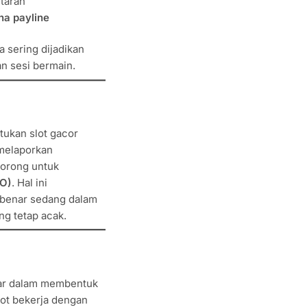
taran
na payline
a sering dijadikan
n sesi bermain.
tukan slot gacor
 melaporkan
dorong untuk
MO)
. Hal ini
benar sedang dalam
ng tetap acak.
sar dalam membentuk
lot bekerja dengan