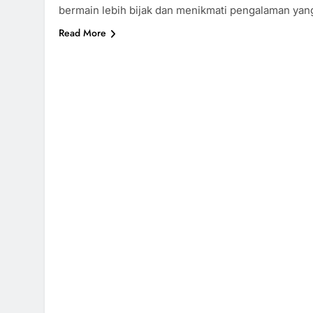
bermain lebih bijak dan menikmati pengalaman yang 
Read More