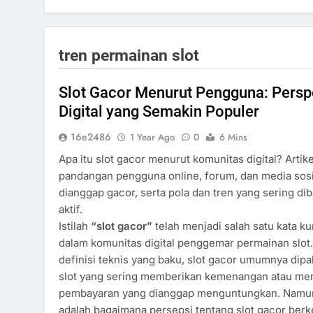
tren permainan slot
Slot Gacor Menurut Pengguna: Persp
Digital yang Semakin Populer
16e2486
1 Year Ago
0
6 Mins
Apa itu slot gacor menurut komunitas digital? Arti
pandangan pengguna online, forum, dan media sosia
dianggap gacor, serta pola dan tren yang sering di
aktif.
Istilah
“slot gacor”
telah menjadi salah satu kata ku
dalam komunitas digital penggemar permainan slot.
definisi teknis yang baku, slot gacor umumnya dip
slot yang sering memberikan kemenangan atau memi
pembayaran yang dianggap menguntungkan. Namun
adalah bagaimana persepsi tentang slot gacor ber