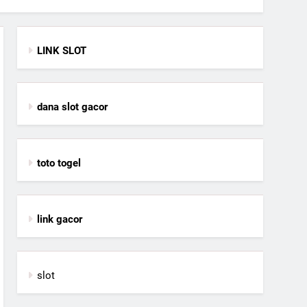
LINK SLOT
dana slot gacor
toto togel
link gacor
slot