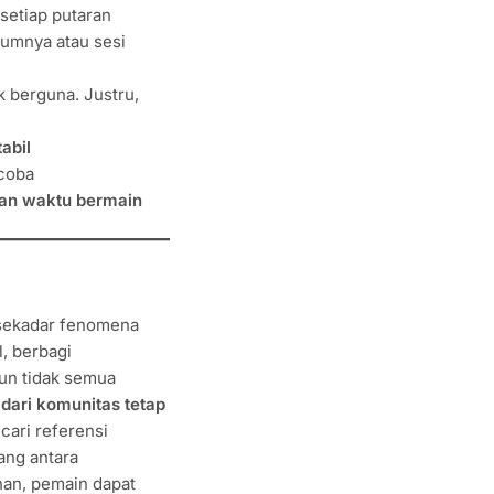
l setiap putaran
lumnya atau sesi
k berguna. Justru,
abil
coba
dan waktu bermain
 sekadar fenomena
l, berbagi
pun tidak semua
 dari komunitas tetap
cari referensi
ng antara
nan, pemain dapat