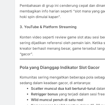
Pembahasan di grup ini cenderung cepat dan dinam
membagikan info harian seperti “slot mana yang gac
hoki spin dimulai kapan”.
3.
YouTube & Platform Streaming
Konten video seperti review game slot atau sesi b
sering dijadikan referensi oleh pemain lain. Ketika
kreator berhasil menang besar, game tersebut lan
“gacor”.
Pola yang Dianggap Indikator Slot Gacor
Komunitas sering mengaitkan beberapa pola sebaga
sedang dalam keadaan gacor, di antaranya:
Scatter muncul dua kali berturut-turut
dalam
Retrigger bonus
yang terjadi dalam sesi free
Wild muncul penuh di satu reel