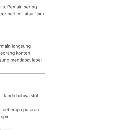
is. Pemain sering
or hari ini” atau “jam
ermain langsung
 seorang konten
gsung mendapat label
i tanda bahwa slot
 beberapa putaran
 spin