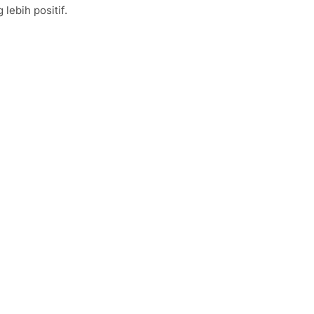
lebih positif.