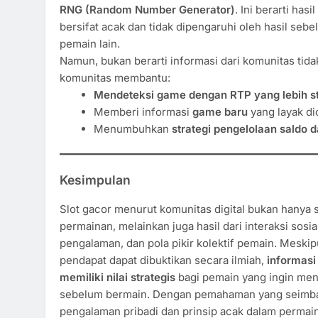
RNG (Random Number Generator)
. Ini berarti hasi
bersifat acak dan tidak dipengaruhi oleh hasil sebe
pemain lain.
Namun, bukan berarti informasi dari komunitas tida
komunitas membantu:
Mendeteksi game dengan RTP yang lebih st
Memberi informasi
game baru
yang layak di
Menumbuhkan
strategi pengelolaan saldo 
Kesimpulan
Slot gacor menurut komunitas digital bukan hanya
permainan, melainkan juga hasil dari interaksi sosia
pengalaman, dan pola pikir kolektif pemain. Meski
pendapat dapat dibuktikan secara ilmiah,
informasi
memiliki nilai strategis
bagi pemain yang ingin men
sebelum bermain. Dengan pemahaman yang seimba
pengalaman pribadi dan prinsip acak dalam permai