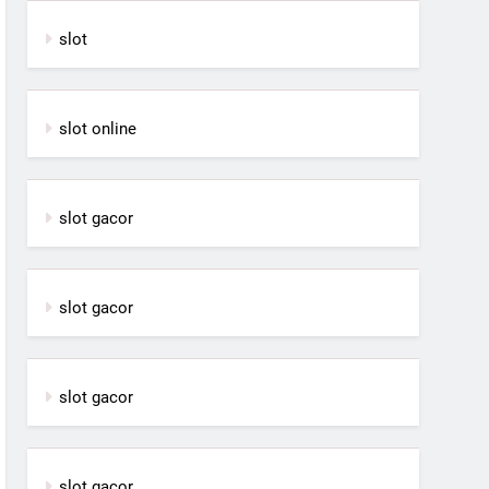
slot
slot online
slot gacor
slot gacor
slot gacor
slot gacor