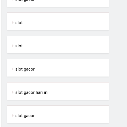
slot
slot
slot gacor
slot gacor hari ini
slot gacor