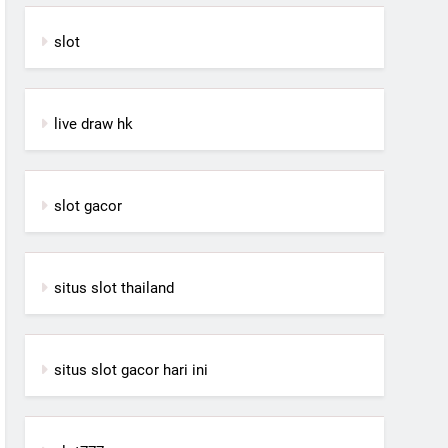
slot
live draw hk
slot gacor
situs slot thailand
situs slot gacor hari ini