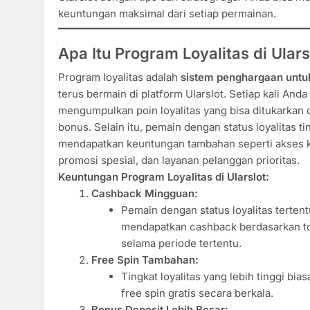
keuntungan maksimal dari setiap permainan.
Apa Itu Program Loyalitas di Ulars
Program loyalitas adalah
sistem penghargaan untu
terus bermain di platform Ularslot. Setiap kali And
mengumpulkan poin loyalitas yang bisa ditukarkan
bonus. Selain itu, pemain dengan status loyalitas ti
mendapatkan keuntungan tambahan seperti akses ke
promosi spesial, dan layanan pelanggan prioritas.
Keuntungan Program Loyalitas di Ularslot:
Cashback Mingguan:
Pemain dengan status loyalitas tertent
mendapatkan cashback berdasarkan to
selama periode tertentu.
Free Spin Tambahan:
Tingkat loyalitas yang lebih tinggi bi
free spin gratis secara berkala.
Bonus Deposit Lebih Besar: