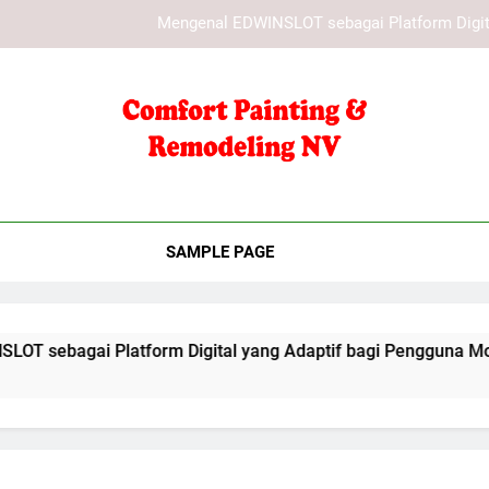
Mengenal EDWINSLOT sebagai Platform Digit
Mengenal LEBAH4D sebagai Platform Digit
Cara Memahami Sistem dan Fitur KAYA787 secara Bertahap
Panduan Menjaga Perfo
fort Painting & Remo
Rumah Anda Dengan Comfort Painting And Remodeling NV. Laya
Mengenal EDWINSLOT sebagai Platform Digit
SAMPLE PAGE
Mengenal LEBAH4D sebagai Platform Digit
Cara Memahami Sistem dan Fitur KAYA787 secara Bertahap
Platform Digital yang Adaptif bagi Pengguna Modern