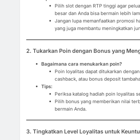
Pilih slot dengan RTP tinggi agar pel
besar dan Anda bisa bermain lebih lam
Jangan lupa memanfaatkan promosi ha
yang juga membantu meningkatkan juml
2. Tukarkan Poin dengan Bonus yang Me
Bagaimana cara menukarkan poin?
Poin loyalitas dapat ditukarkan dengan
cashback, atau bonus deposit tambaha
Tips:
Periksa katalog hadiah poin loyalitas s
Pilih bonus yang memberikan nilai ter
bermain Anda.
3. Tingkatkan Level Loyalitas untuk Keunt