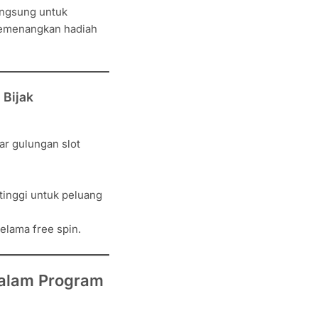
angsung untuk
emenangkan hadiah
 Bijak
r gulungan slot
tinggi untuk peluang
selama free spin.
dalam Program