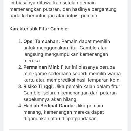
ini biasanya ditawarkan setelah pemain
memenangkan putaran, dan hasilnya bergantung
pada keberuntungan atau intuisi pemain.
Karakteristik Fitur Gamble:
Opsi Tambahan:
Pemain dapat memilih
untuk menggunakan fitur Gamble atau
langsung mengumpulkan kemenangan
mereka.
Permainan Mini:
Fitur ini biasanya berupa
mini-game sederhana seperti memilih warna
kartu atau memprediksi hasil lemparan koin.
Risiko Tinggi:
Jika pemain kalah dalam fitur
Gamble, seluruh kemenangan dari putaran
sebelumnya akan hilang.
Hadiah Berlipat Ganda:
Jika pemain
menang, kemenangan mereka dapat
digandakan atau dilipatgandakan.