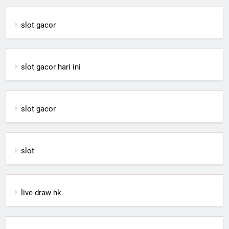
slot gacor
slot gacor hari ini
slot gacor
slot
live draw hk