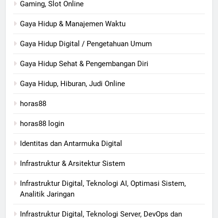
Gaming, Slot Online
Gaya Hidup & Manajemen Waktu
Gaya Hidup Digital / Pengetahuan Umum
Gaya Hidup Sehat & Pengembangan Diri
Gaya Hidup, Hiburan, Judi Online
horas88
horas88 login
Identitas dan Antarmuka Digital
Infrastruktur & Arsitektur Sistem
Infrastruktur Digital, Teknologi AI, Optimasi Sistem,
Analitik Jaringan
Infrastruktur Digital, Teknologi Server, DevOps dan