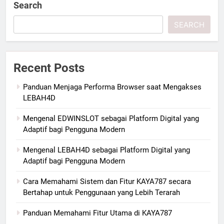
Search
SEARCH
Recent Posts
Panduan Menjaga Performa Browser saat Mengakses
LEBAH4D
Mengenal EDWINSLOT sebagai Platform Digital yang
Adaptif bagi Pengguna Modern
Mengenal LEBAH4D sebagai Platform Digital yang
Adaptif bagi Pengguna Modern
Cara Memahami Sistem dan Fitur KAYA787 secara
Bertahap untuk Penggunaan yang Lebih Terarah
Panduan Memahami Fitur Utama di KAYA787