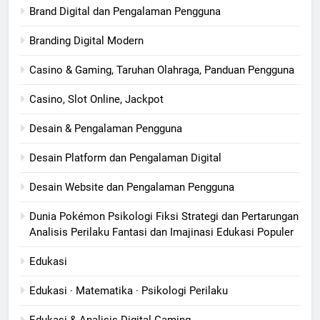
Brand Digital dan Pengalaman Pengguna
Branding Digital Modern
Casino & Gaming, Taruhan Olahraga, Panduan Pengguna
Casino, Slot Online, Jackpot
Desain & Pengalaman Pengguna
Desain Platform dan Pengalaman Digital
Desain Website dan Pengalaman Pengguna
Dunia Pokémon Psikologi Fiksi Strategi dan Pertarungan
Analisis Perilaku Fantasi dan Imajinasi Edukasi Populer
Edukasi
Edukasi · Matematika · Psikologi Perilaku