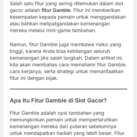
Salah satu fitur yang sering ditemukan dalam slot
gacor adalah
fitur Gamble
. Fitur ini memberikan
kesempatan kepada pemain untuk menggandakan
atau bahkan melipatgandakan kemenangan
mereka melalui mini-game tambahan.
Namun, fitur Gamble juga membawa risiko yang
tinggi, karena Anda bisa kehilangan seluruh
kemenangan jika salah langkah. Dalam artikel ini,
kita akan membahas cara memahami fitur Gamble,
cara kerjanya, serta strategi untuk memanfaatkan
fitur ini dengan bijak.
Apa Itu Fitur Gamble di Slot Gacor?
Fitur Gamble adalah opsi tambahan yang
memungkinkan pemain untuk mempertaruhkan
kemenangan mereka dari putaran sebelumnya
untuk mendapatkan hadiah yang lebih besar. Fitur