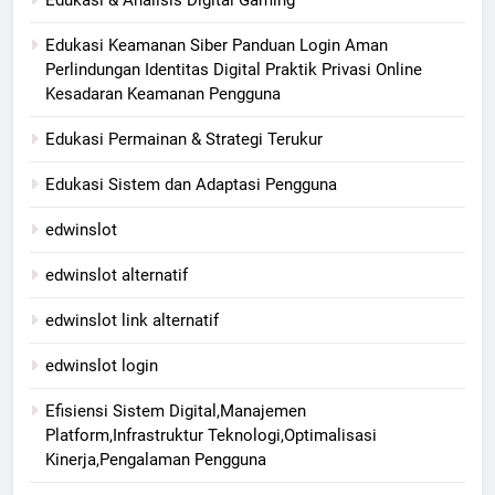
Edukasi & Analisis Digital Gaming
Edukasi Keamanan Siber Panduan Login Aman
Perlindungan Identitas Digital Praktik Privasi Online
Kesadaran Keamanan Pengguna
Edukasi Permainan & Strategi Terukur
Edukasi Sistem dan Adaptasi Pengguna
edwinslot
edwinslot alternatif
edwinslot link alternatif
edwinslot login
Efisiensi Sistem Digital,Manajemen
Platform,Infrastruktur Teknologi,Optimalisasi
Kinerja,Pengalaman Pengguna