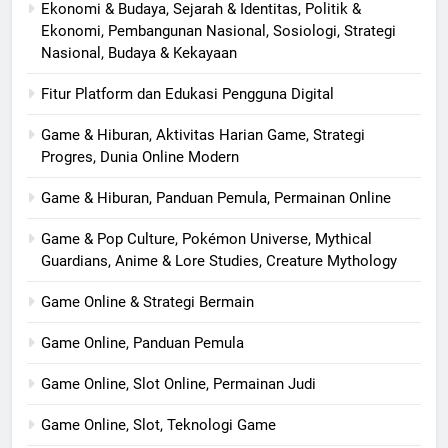
Ekonomi & Budaya, Sejarah & Identitas, Politik &
Ekonomi, Pembangunan Nasional, Sosiologi, Strategi
Nasional, Budaya & Kekayaan
Fitur Platform dan Edukasi Pengguna Digital
Game & Hiburan, Aktivitas Harian Game, Strategi
Progres, Dunia Online Modern
Game & Hiburan, Panduan Pemula, Permainan Online
Game & Pop Culture, Pokémon Universe, Mythical
Guardians, Anime & Lore Studies, Creature Mythology
Game Online & Strategi Bermain
Game Online, Panduan Pemula
Game Online, Slot Online, Permainan Judi
Game Online, Slot, Teknologi Game