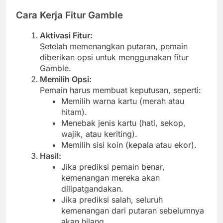
Cara Kerja Fitur Gamble
Aktivasi Fitur:
Setelah memenangkan putaran, pemain
diberikan opsi untuk menggunakan fitur
Gamble.
Memilih Opsi:
Pemain harus membuat keputusan, seperti:
Memilih warna kartu (merah atau
hitam).
Menebak jenis kartu (hati, sekop,
wajik, atau keriting).
Memilih sisi koin (kepala atau ekor).
Hasil:
Jika prediksi pemain benar,
kemenangan mereka akan
dilipatgandakan.
Jika prediksi salah, seluruh
kemenangan dari putaran sebelumnya
akan hilang.