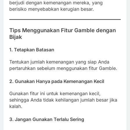
berjudi dengan kemenangan mereka, yang
berisiko menyebabkan kerugian besar.
Tips Menggunakan Fitur Gamble dengan
Bijak
1. Tetapkan Batasan
Tentukan jumlah kemenangan yang siap Anda
pertaruhkan sebelum menggunakan fitur Gamble.
2. Gunakan Hanya pada Kemenangan Kecil
Gunakan fitur ini untuk kemenangan kecil,
sehingga Anda tidak kehilangan jumlah besar jika
kalah.
3. Jangan Gunakan Terlalu Sering