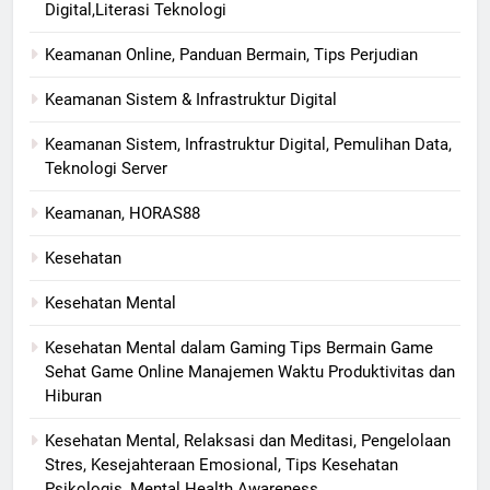
Digital,Literasi Teknologi
Keamanan Online, Panduan Bermain, Tips Perjudian
Keamanan Sistem & Infrastruktur Digital
Keamanan Sistem, Infrastruktur Digital, Pemulihan Data,
Teknologi Server
Keamanan, HORAS88
Kesehatan
Kesehatan Mental
Kesehatan Mental dalam Gaming Tips Bermain Game
Sehat Game Online Manajemen Waktu Produktivitas dan
Hiburan
Kesehatan Mental, Relaksasi dan Meditasi, Pengelolaan
Stres, Kesejahteraan Emosional, Tips Kesehatan
Psikologis, Mental Health Awareness