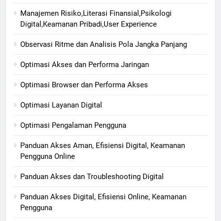
Manajemen Risiko,Literasi Finansial,Psikologi
Digital,Keamanan Pribadi,User Experience
Observasi Ritme dan Analisis Pola Jangka Panjang
Optimasi Akses dan Performa Jaringan
Optimasi Browser dan Performa Akses
Optimasi Layanan Digital
Optimasi Pengalaman Pengguna
Panduan Akses Aman, Efisiensi Digital, Keamanan
Pengguna Online
Panduan Akses dan Troubleshooting Digital
Panduan Akses Digital, Efisiensi Online, Keamanan
Pengguna