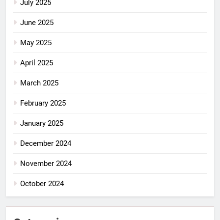
July 2025
June 2025
May 2025
April 2025
March 2025
February 2025
January 2025
December 2024
November 2024
October 2024