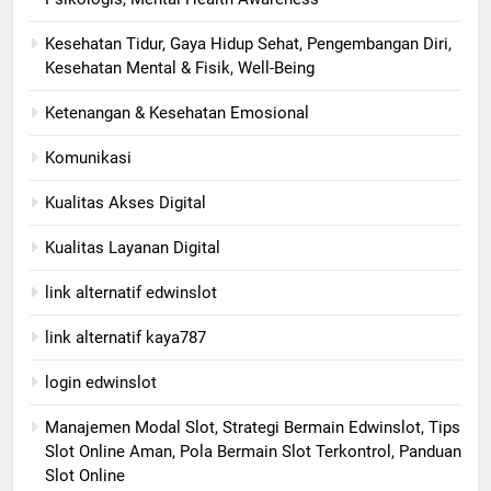
Kesehatan Tidur, Gaya Hidup Sehat, Pengembangan Diri,
Kesehatan Mental & Fisik, Well-Being
Ketenangan & Kesehatan Emosional
Komunikasi
Kualitas Akses Digital
Kualitas Layanan Digital
link alternatif edwinslot
link alternatif kaya787
login edwinslot
Manajemen Modal Slot, Strategi Bermain Edwinslot, Tips
Slot Online Aman, Pola Bermain Slot Terkontrol, Panduan
Slot Online