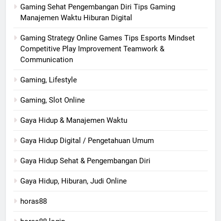
Gaming Sehat Pengembangan Diri Tips Gaming
Manajemen Waktu Hiburan Digital
Gaming Strategy Online Games Tips Esports Mindset
Competitive Play Improvement Teamwork &
Communication
Gaming, Lifestyle
Gaming, Slot Online
Gaya Hidup & Manajemen Waktu
Gaya Hidup Digital / Pengetahuan Umum
Gaya Hidup Sehat & Pengembangan Diri
Gaya Hidup, Hiburan, Judi Online
horas88