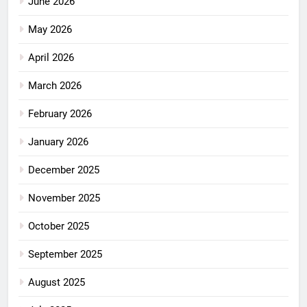
June 2026
May 2026
April 2026
March 2026
February 2026
January 2026
December 2025
November 2025
October 2025
September 2025
August 2025