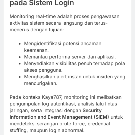
pada Sistem Login
Monitoring real-time adalah proses pengawasan
aktivitas sistem secara langsung dan terus-
menerus dengan tujuan:
Mengidentifikasi potensi ancaman
keamanan.
Memantau performa server dan aplikasi.
Menyediakan visibilitas penuh terhadap pola
akses pengguna.
Menghasilkan alert instan untuk insiden yang
mencurigakan.
Pada konteks Kaya787, monitoring ini melibatkan
pengumpulan log autentikasi, analisis lalu lintas
jaringan, serta integrasi dengan
Security
Information and Event Management (SIEM)
untuk
mendeteksi serangan brute force, credential
stuffing, maupun login abnormal.