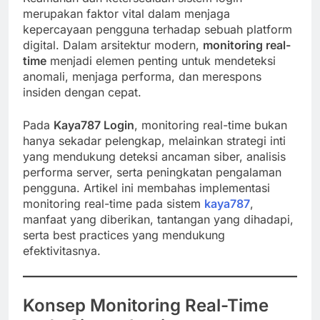
merupakan faktor vital dalam menjaga
kepercayaan pengguna terhadap sebuah platform
digital. Dalam arsitektur modern,
monitoring real-
time
menjadi elemen penting untuk mendeteksi
anomali, menjaga performa, dan merespons
insiden dengan cepat.
Pada
Kaya787 Login
, monitoring real-time bukan
hanya sekadar pelengkap, melainkan strategi inti
yang mendukung deteksi ancaman siber, analisis
performa server, serta peningkatan pengalaman
pengguna. Artikel ini membahas implementasi
monitoring real-time pada sistem
kaya787
,
manfaat yang diberikan, tantangan yang dihadapi,
serta best practices yang mendukung
efektivitasnya.
Konsep Monitoring Real-Time