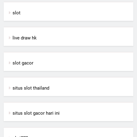
slot
live draw hk
slot gacor
situs slot thailand
situs slot gacor hari ini