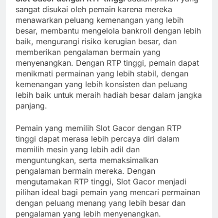
sangat disukai oleh pemain karena mereka
menawarkan peluang kemenangan yang lebih
besar, membantu mengelola bankroll dengan lebih
baik, mengurangi risiko kerugian besar, dan
memberikan pengalaman bermain yang
menyenangkan. Dengan RTP tinggi, pemain dapat
menikmati permainan yang lebih stabil, dengan
kemenangan yang lebih konsisten dan peluang
lebih baik untuk meraih hadiah besar dalam jangka
panjang.
Pemain yang memilih Slot Gacor dengan RTP
tinggi dapat merasa lebih percaya diri dalam
memilih mesin yang lebih adil dan
menguntungkan, serta memaksimalkan
pengalaman bermain mereka. Dengan
mengutamakan RTP tinggi, Slot Gacor menjadi
pilihan ideal bagi pemain yang mencari permainan
dengan peluang menang yang lebih besar dan
pengalaman yang lebih menyenangkan.