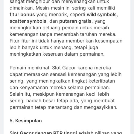
sangat menghibur dan menyenangkan untuk
dimainkan. Mesin-mesin ini sering kali memiliki
fitur bonus
yang menarik, seperti
wild symbols
,
scatter symbols
, dan
putaran gratis
, yang
meningkatkan peluang pemain untuk meraih
kemenangan tanpa menambah taruhan mereka.
Fitur-fitur ini tidak hanya memberikan kesempatan
lebih banyak untuk menang, tetapi juga
meningkatkan keseruan dalam permainan.
Pemain menikmati Slot Gacor karena mereka
dapat merasakan sensasi kemenangan yang lebih
sering, yang meningkatkan tingkat keterlibatan
dan kenyamanan mereka selama permainan.
Selain itu, meskipun kemenangan kecil lebih
sering, hadiah besar tetap ada, yang membuat
permainan tetap menantang dan mengasyikkan.
5.
Kesimpulan
Slot Gacor dengan RTP tinggi
adalah pilihan yang