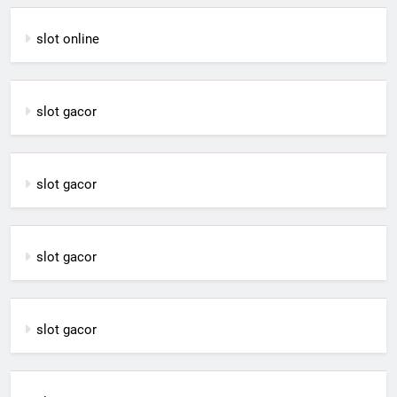
slot online
slot gacor
slot gacor
slot gacor
slot gacor