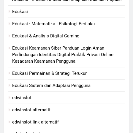
Edukasi
Edukasi · Matematika · Psikologi Perilaku
Edukasi & Analisis Digital Gaming
Edukasi Keamanan Siber Panduan Login Aman
Perlindungan Identitas Digital Praktik Privasi Online
Kesadaran Keamanan Pengguna
Edukasi Permainan & Strategi Terukur
Edukasi Sistem dan Adaptasi Pengguna
edwinslot
edwinslot alternatif
edwinslot link alternatif