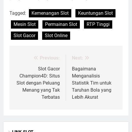
Tagged:
Kemenangan Slot
Keuntungan Slot
Mesin Slot
Permainan Slot
RTP Tinggi
Slot Gacor
Slot Online
Previous:
Next:
Post
navigation
Slot Gacor
Bagaimana
Champion4D: Situs
Menganalisis
Slot dengan Peluang
Statistik Tim untuk
Menang yang Tak
Taruhan Bola yang
Terbatas
Lebih Akurat
LINK SLOT