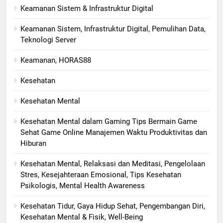
Keamanan Sistem & Infrastruktur Digital
Keamanan Sistem, Infrastruktur Digital, Pemulihan Data,
Teknologi Server
Keamanan, HORAS88
Kesehatan
Kesehatan Mental
Kesehatan Mental dalam Gaming Tips Bermain Game
Sehat Game Online Manajemen Waktu Produktivitas dan
Hiburan
Kesehatan Mental, Relaksasi dan Meditasi, Pengelolaan
Stres, Kesejahteraan Emosional, Tips Kesehatan
Psikologis, Mental Health Awareness
Kesehatan Tidur, Gaya Hidup Sehat, Pengembangan Diri,
Kesehatan Mental & Fisik, Well-Being