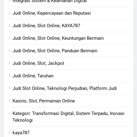
Integrasi Sistem & Keamanan Digital
Judi Online, Kepercayaan dan Reputasi
Judi Online, Slot Online, KAYA787
Judi Online, Slot Online, Keuntungan Bermain
Judi Online, Slot Online, Panduan Bermain
Judi Online, Slot, Jackpot
Judi Online, Taruhan
Judi Slot Online, Teknologi Perjudian, Platform Judi
Kasino, Slot, Permainan Online
Kategori: Transformasi Digital, Sistem Terpadu, Inovasi
Teknologi
kaya787