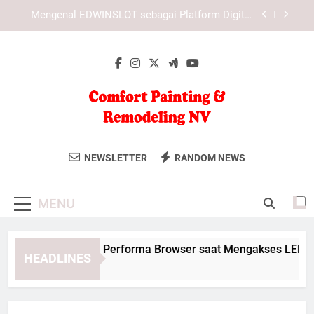
Skip
Mengenal LEBAH4D sebagai Platform Digital
to
yang Adaptif bagi Pengguna Modern
content
Cara Memahami Sistem dan Fitur KAYA787
secara Bertahap untuk Penggunaan yang Lebih
Terarah
Panduan Menjaga Performa Browser saat
Mengakses LEBAH4D
Mengenal EDWINSLOT sebagai Platform Digital
yang Adaptif bagi Pengguna Modern
Comfort Painting
Mengenal LEBAH4D sebagai Platform Digital
Renovasi Rumah Anda Dengan Comfort
yang Adaptif bagi Pengguna Modern
NEWSLETTER
RANDOM NEWS
& Remodeling
Painting And Remodeling NV. Layanan
Cara Memahami Sistem dan Fitur KAYA787
secara Bertahap untuk Penggunaan yang Lebih
Profesional Untuk Hasil Maksimal.
Terarah
NV
MENU
nduan Menjaga Performa Browser saat Mengakses LEBAH4D
HEADLINES
Weeks Ago