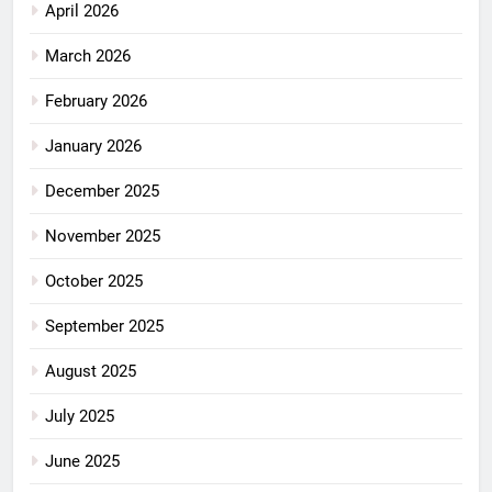
April 2026
March 2026
February 2026
January 2026
December 2025
November 2025
October 2025
September 2025
August 2025
July 2025
June 2025