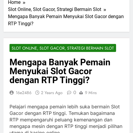
Home
Slot Online, Slot Gacor, Strategi Bermain Slot
Mengapa Banyak Pemain Menyukai Slot Gacor dengan
RTP Tinggi?
SLOT ONLINE, SLOT GACOR, STRATEGI BERMAIN SLOT
Mengapa Banyak Pemain
Menyukai Slot Gacor
dengan RTP Tinggi?
0
16e2486
2 Years Ago
9 Mins
Pelajari mengapa pemain lebih suka bermain Slot
Gacor dengan RTP tinggi. Temukan bagaimana
RTP mempengaruhi peluang kemenangan dan
mengapa mesin dengan RTP tinggi menjadi pilihan
utama di kasino online.