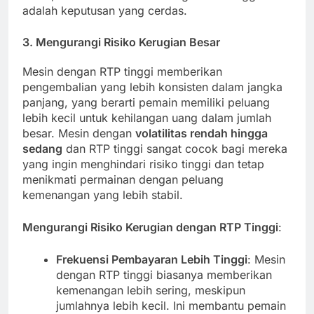
adalah keputusan yang cerdas.
3.
Mengurangi Risiko Kerugian Besar
Mesin dengan RTP tinggi memberikan
pengembalian yang lebih konsisten dalam jangka
panjang, yang berarti pemain memiliki peluang
lebih kecil untuk kehilangan uang dalam jumlah
besar. Mesin dengan
volatilitas rendah hingga
sedang
dan RTP tinggi sangat cocok bagi mereka
yang ingin menghindari risiko tinggi dan tetap
menikmati permainan dengan peluang
kemenangan yang lebih stabil.
Mengurangi Risiko Kerugian dengan RTP Tinggi
:
Frekuensi Pembayaran Lebih Tinggi
: Mesin
dengan RTP tinggi biasanya memberikan
kemenangan lebih sering, meskipun
jumlahnya lebih kecil. Ini membantu pemain