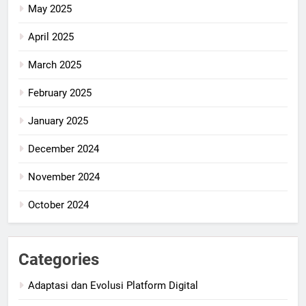
May 2025
April 2025
March 2025
February 2025
January 2025
December 2024
November 2024
October 2024
Categories
Adaptasi dan Evolusi Platform Digital