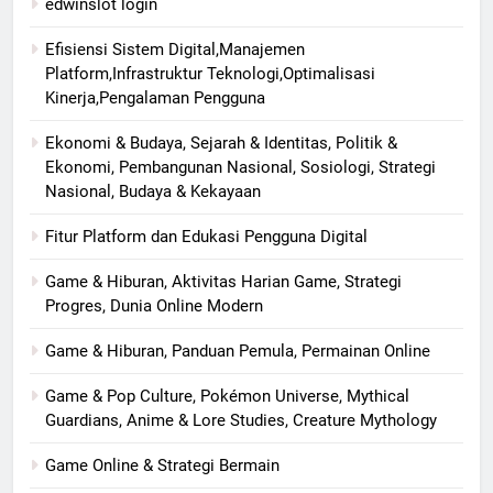
edwinslot login
Efisiensi Sistem Digital,Manajemen
Platform,Infrastruktur Teknologi,Optimalisasi
Kinerja,Pengalaman Pengguna
Ekonomi & Budaya, Sejarah & Identitas, Politik &
Ekonomi, Pembangunan Nasional, Sosiologi, Strategi
Nasional, Budaya & Kekayaan
Fitur Platform dan Edukasi Pengguna Digital
Game & Hiburan, Aktivitas Harian Game, Strategi
Progres, Dunia Online Modern
Game & Hiburan, Panduan Pemula, Permainan Online
Game & Pop Culture, Pokémon Universe, Mythical
Guardians, Anime & Lore Studies, Creature Mythology
Game Online & Strategi Bermain