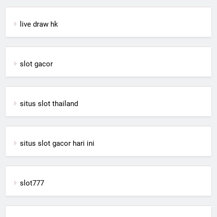
live draw hk
slot gacor
situs slot thailand
situs slot gacor hari ini
slot777