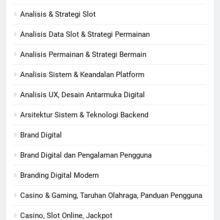
Analisis & Strategi Slot
Analisis Data Slot & Strategi Permainan
Analisis Permainan & Strategi Bermain
Analisis Sistem & Keandalan Platform
Analisis UX, Desain Antarmuka Digital
Arsitektur Sistem & Teknologi Backend
Brand Digital
Brand Digital dan Pengalaman Pengguna
Branding Digital Modern
Casino & Gaming, Taruhan Olahraga, Panduan Pengguna
Casino, Slot Online, Jackpot