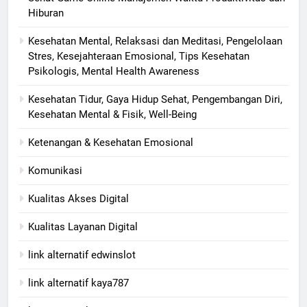
Hiburan
Kesehatan Mental, Relaksasi dan Meditasi, Pengelolaan
Stres, Kesejahteraan Emosional, Tips Kesehatan
Psikologis, Mental Health Awareness
Kesehatan Tidur, Gaya Hidup Sehat, Pengembangan Diri,
Kesehatan Mental & Fisik, Well-Being
Ketenangan & Kesehatan Emosional
Komunikasi
Kualitas Akses Digital
Kualitas Layanan Digital
link alternatif edwinslot
link alternatif kaya787