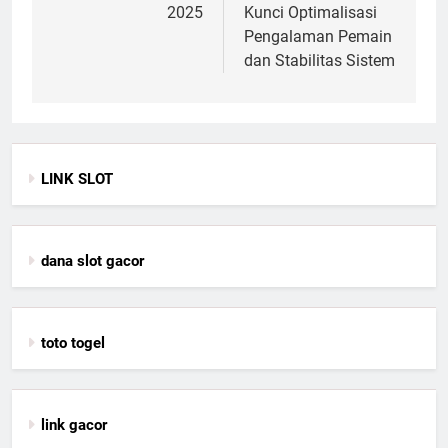
2025
Kunci Optimalisasi
Pengalaman Pemain
dan Stabilitas Sistem
LINK SLOT
dana slot gacor
toto togel
link gacor