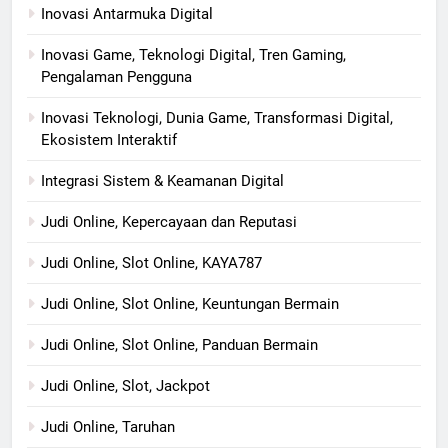
Inovasi Antarmuka Digital
Inovasi Game, Teknologi Digital, Tren Gaming,
Pengalaman Pengguna
Inovasi Teknologi, Dunia Game, Transformasi Digital,
Ekosistem Interaktif
Integrasi Sistem & Keamanan Digital
Judi Online, Kepercayaan dan Reputasi
Judi Online, Slot Online, KAYA787
Judi Online, Slot Online, Keuntungan Bermain
Judi Online, Slot Online, Panduan Bermain
Judi Online, Slot, Jackpot
Judi Online, Taruhan