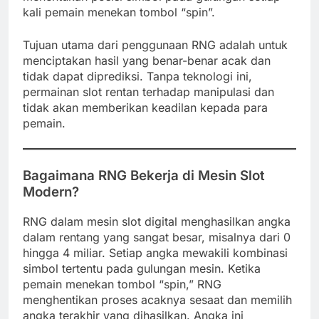
kali pemain menekan tombol “spin”.
Tujuan utama dari penggunaan RNG adalah untuk
menciptakan hasil yang benar-benar acak dan
tidak dapat diprediksi. Tanpa teknologi ini,
permainan slot rentan terhadap manipulasi dan
tidak akan memberikan keadilan kepada para
pemain.
Bagaimana RNG Bekerja di Mesin Slot
Modern?
RNG dalam mesin slot digital menghasilkan angka
dalam rentang yang sangat besar, misalnya dari 0
hingga 4 miliar. Setiap angka mewakili kombinasi
simbol tertentu pada gulungan mesin. Ketika
pemain menekan tombol “spin,” RNG
menghentikan proses acaknya sesaat dan memilih
angka terakhir yang dihasilkan. Angka ini