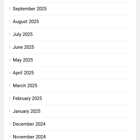
September 2025
August 2025
July 2025
June 2025
May 2025
April 2025
March 2025
February 2025
January 2025
December 2024
November 2024