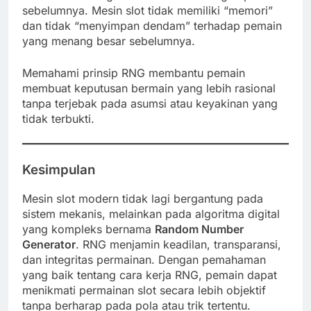
sebelumnya. Mesin slot tidak memiliki “memori”
dan tidak “menyimpan dendam” terhadap pemain
yang menang besar sebelumnya.
Memahami prinsip RNG membantu pemain
membuat keputusan bermain yang lebih rasional
tanpa terjebak pada asumsi atau keyakinan yang
tidak terbukti.
Kesimpulan
Mesin slot modern tidak lagi bergantung pada
sistem mekanis, melainkan pada algoritma digital
yang kompleks bernama
Random Number
Generator
. RNG menjamin keadilan, transparansi,
dan integritas permainan. Dengan pemahaman
yang baik tentang cara kerja RNG, pemain dapat
menikmati permainan slot secara lebih objektif
tanpa berharap pada pola atau trik tertentu.