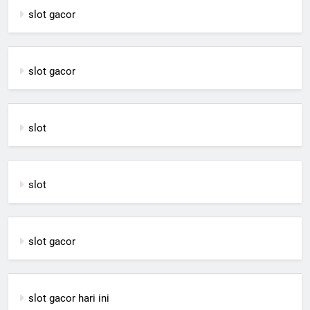
slot gacor
slot gacor
slot
slot
slot gacor
slot gacor hari ini