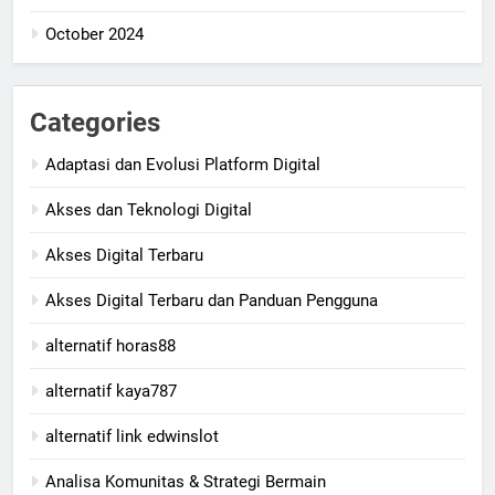
October 2024
Categories
Adaptasi dan Evolusi Platform Digital
Akses dan Teknologi Digital
Akses Digital Terbaru
Akses Digital Terbaru dan Panduan Pengguna
alternatif horas88
alternatif kaya787
alternatif link edwinslot
Analisa Komunitas & Strategi Bermain