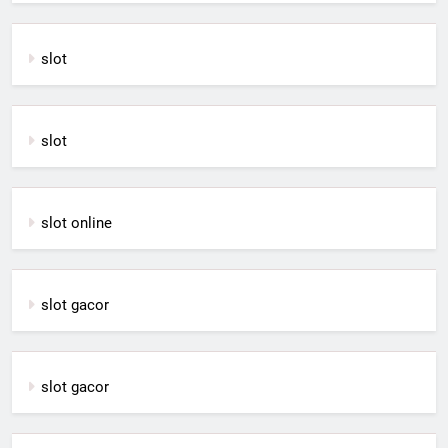
slot
slot
slot online
slot gacor
slot gacor