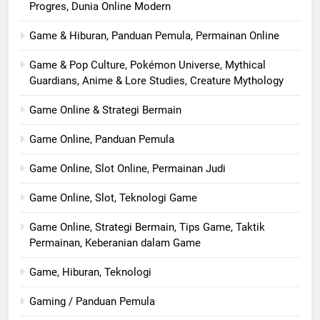
Progres, Dunia Online Modern
Game & Hiburan, Panduan Pemula, Permainan Online
Game & Pop Culture, Pokémon Universe, Mythical
Guardians, Anime & Lore Studies, Creature Mythology
Game Online & Strategi Bermain
Game Online, Panduan Pemula
Game Online, Slot Online, Permainan Judi
Game Online, Slot, Teknologi Game
Game Online, Strategi Bermain, Tips Game, Taktik
Permainan, Keberanian dalam Game
Game, Hiburan, Teknologi
Gaming / Panduan Pemula