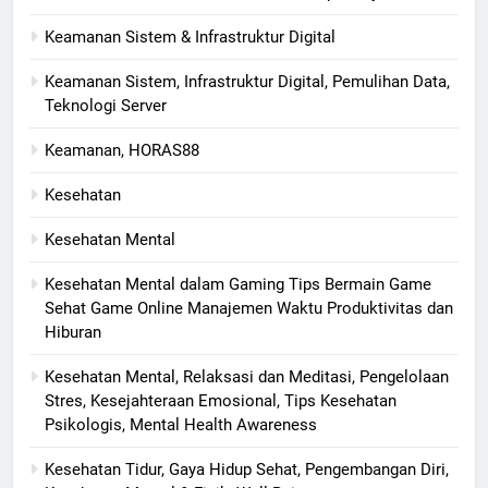
Keamanan Sistem & Infrastruktur Digital
Keamanan Sistem, Infrastruktur Digital, Pemulihan Data,
Teknologi Server
Keamanan, HORAS88
Kesehatan
Kesehatan Mental
Kesehatan Mental dalam Gaming Tips Bermain Game
Sehat Game Online Manajemen Waktu Produktivitas dan
Hiburan
Kesehatan Mental, Relaksasi dan Meditasi, Pengelolaan
Stres, Kesejahteraan Emosional, Tips Kesehatan
Psikologis, Mental Health Awareness
Kesehatan Tidur, Gaya Hidup Sehat, Pengembangan Diri,