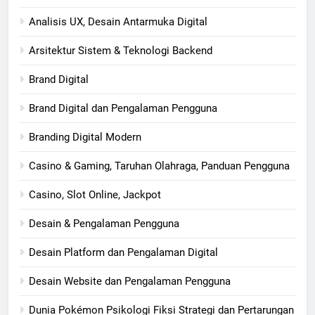
Analisis UX, Desain Antarmuka Digital
Arsitektur Sistem & Teknologi Backend
Brand Digital
Brand Digital dan Pengalaman Pengguna
Branding Digital Modern
Casino & Gaming, Taruhan Olahraga, Panduan Pengguna
Casino, Slot Online, Jackpot
Desain & Pengalaman Pengguna
Desain Platform dan Pengalaman Digital
Desain Website dan Pengalaman Pengguna
Dunia Pokémon Psikologi Fiksi Strategi dan Pertarungan