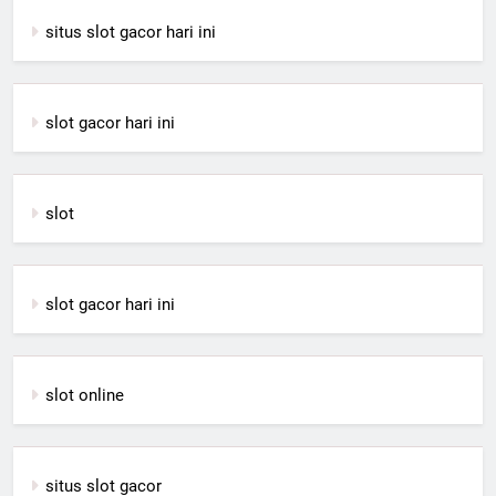
situs slot gacor hari ini
slot gacor hari ini
slot
slot gacor hari ini
slot online
situs slot gacor