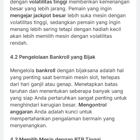
dengan
volatilitas tinggi
memberikan kemenangan
besar yang lebih jarang. Pemain yang ingin
mengejar jackpot besar
lebih suka mesin dengan
volatilitas tinggi, sedangkan pemain yang ingin
menang lebih sering tetapi dengan hadiah kecil
akan lebih memilih mesin dengan volatilitas
rendah.
4.2
Pengelolaan Bankroll yang Bijak
Mengelola
bankroll
dengan bijaksana adalah hal
yang penting saat bermain mesin slot, terlepas
dari hari ganjil atau genap. Menetapkan batas
taruhan dan menentukan seberapa banyak uang
yang siap Anda pertaruhkan sangat penting untuk
menghindari kerugian besar.
Mengontrol
anggaran
Anda adalah kunci untuk
mempertahankan pengalaman bermain yang
menyenangkan.
4.3
Memilih Mesin dengan RTP Tinggi