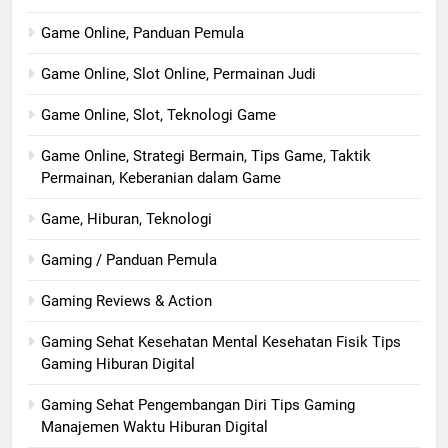
Game Online, Panduan Pemula
Game Online, Slot Online, Permainan Judi
Game Online, Slot, Teknologi Game
Game Online, Strategi Bermain, Tips Game, Taktik
Permainan, Keberanian dalam Game
Game, Hiburan, Teknologi
Gaming / Panduan Pemula
Gaming Reviews & Action
Gaming Sehat Kesehatan Mental Kesehatan Fisik Tips
Gaming Hiburan Digital
Gaming Sehat Pengembangan Diri Tips Gaming
Manajemen Waktu Hiburan Digital