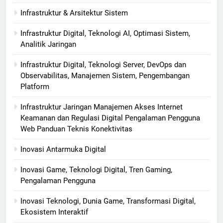
Infrastruktur & Arsitektur Sistem
Infrastruktur Digital, Teknologi AI, Optimasi Sistem,
Analitik Jaringan
Infrastruktur Digital, Teknologi Server, DevOps dan
Observabilitas, Manajemen Sistem, Pengembangan
Platform
Infrastruktur Jaringan Manajemen Akses Internet
Keamanan dan Regulasi Digital Pengalaman Pengguna
Web Panduan Teknis Konektivitas
Inovasi Antarmuka Digital
Inovasi Game, Teknologi Digital, Tren Gaming,
Pengalaman Pengguna
Inovasi Teknologi, Dunia Game, Transformasi Digital,
Ekosistem Interaktif