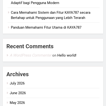
Adaptif bagi Pengguna Modern
Cara Memahami Sistem dan Fitur KAYA787 secara
Bertahap untuk Penggunaan yang Lebih Terarah
Panduan Memahami Fitur Utama di KAYA787
Recent Comments
A WordPress Commenter
on
Hello world!
Archives
July 2026
June 2026
May 2026