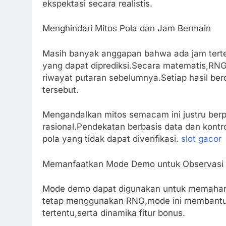
ekspektasi secara realistis.
Menghindari Mitos Pola dan Jam Bermain
Masih banyak anggapan bahwa ada jam terten
yang dapat diprediksi.Secara matematis,RNG 
riwayat putaran sebelumnya.Setiap hasil berdi
tersebut.
Mengandalkan mitos semacam ini justru ber
rasional.Pendekatan berbasis data dan kontro
pola yang tidak dapat diverifikasi.
slot gacor
Memanfaatkan Mode Demo untuk Observasi
Mode demo dapat digunakan untuk memahami s
tetap menggunakan RNG,mode ini membantu p
tertentu,serta dinamika fitur bonus.