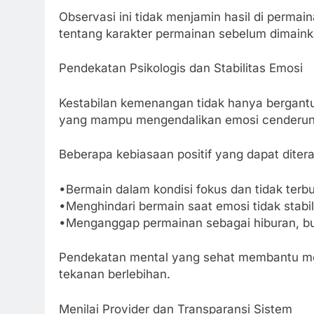
Observasi ini tidak menjamin hasil di perm
tentang karakter permainan sebelum dimain
Pendekatan Psikologis dan Stabilitas Emosi
Kestabilan kemenangan tidak hanya bergantun
yang mampu mengendalikan emosi cenderung
Beberapa kebiasaan positif yang dapat diter
•Bermain dalam kondisi fokus dan tidak terbu
•Menghindari bermain saat emosi tidak stabil
•Menganggap permainan sebagai hiburan, b
Pendekatan mental yang sehat membantu m
tekanan berlebihan.
Menilai Provider dan Transparansi Sistem