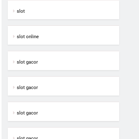
slot
slot online
slot gacor
slot gacor
slot gacor
slot gacor