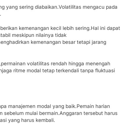
ing yang sering diabaikan.Volatilitas mengacu pada
.
erikan kemenangan kecil lebih sering.Hal ini dapat
abil meskipun nilainya tidak
a menghadirkan kemenangan besar tetapi jarang
s,permainan volatilitas rendah hingga menengah
ga ritme modal tetap terkendali tanpa fluktuasi
tanpa manajemen modal yang baik.Pemain harian
n sebelum mulai bermain.Anggaran tersebut harus
asi yang harus kembali.