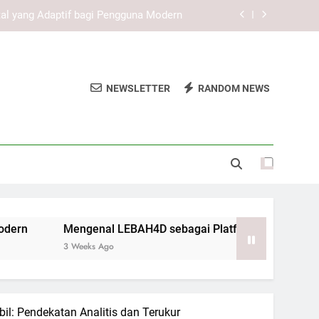
al yang Adaptif bagi Pengguna Modern
al yang Adaptif bagi Pengguna Modern
 untuk Penggunaan yang Lebih Terarah
NEWSLETTER
RANDOM NEWS
rma Browser saat Mengakses LEBAH4D
deling NV
nan Profesional Untuk Hasil Maksimal.
al yang Adaptif bagi Pengguna Modern
al yang Adaptif bagi Pengguna Modern
 untuk Penggunaan yang Lebih Terarah
Mengenal LEBAH4D sebagai Platform Digital yang Adaptif ba
3 Weeks Ago
l: Pendekatan Analitis dan Terukur