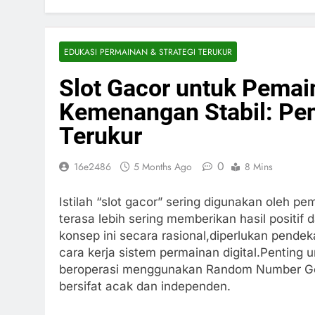
EDUKASI PERMAINAN & STRATEGI TERUKUR
Slot Gacor untuk Pemai
Kemenangan Stabil: Pen
Terukur
0
16e2486
5 Months Ago
8 Mins
Istilah “slot gacor” sering digunakan oleh
terasa lebih sering memberikan hasil positi
konsep ini secara rasional,diperlukan pend
cara kerja sistem permainan digital.Penting
beroperasi menggunakan Random Number Ge
bersifat acak dan independen.