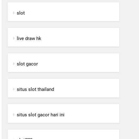
slot
live draw hk
slot gacor
situs slot thailand
situs slot gacor hari ini