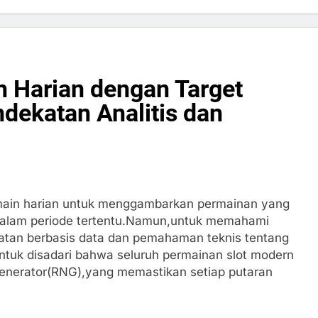
n Harian dengan Target
dekatan Analitis dan
 pemain harian untuk menggambarkan permainan yang
f dalam periode tertentu.Namun,untuk memahami
ekatan berbasis data dan pemahaman teknis tentang
 untuk disadari bahwa seluruh permainan slot modern
nerator(RNG),yang memastikan setiap putaran