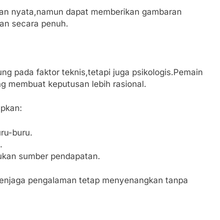
ainan nyata,namun dapat memberikan gambaran
kan secara penuh.
g pada faktor teknis,tetapi juga psikologis.Pemain
 membuat keputusan lebih rasional.
apkan:
ru-buru.
.
ukan sumber pendapatan.
enjaga pengalaman tetap menyenangkan tanpa