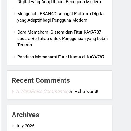
Digital yang Adaptif bagi Pengguna Modern
Mengenal LEBAH4D sebagai Platform Digital
yang Adaptif bagi Pengguna Modern
Cara Memahami Sistem dan Fitur KAYA787
secara Bertahap untuk Penggunaan yang Lebih
Terarah
Panduan Memahami Fitur Utama di KAYA787
Recent Comments
A WordPress Commenter
on
Hello world!
Archives
July 2026