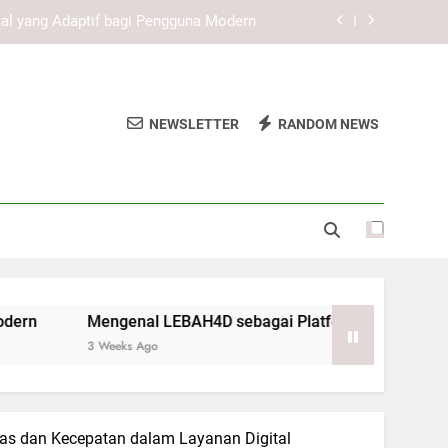
al yang Adaptif bagi Pengguna Modern
al yang Adaptif bagi Pengguna Modern
 untuk Penggunaan yang Lebih Terarah
NEWSLETTER
RANDOM NEWS
rma Browser saat Mengakses LEBAH4D
deling NV
nan Profesional Untuk Hasil Maksimal.
al yang Adaptif bagi Pengguna Modern
al yang Adaptif bagi Pengguna Modern
 untuk Penggunaan yang Lebih Terarah
Mengenal LEBAH4D sebagai Platform Digital yang Adaptif ba
3 Weeks Ago
tas dan Kecepatan dalam Layanan Digital