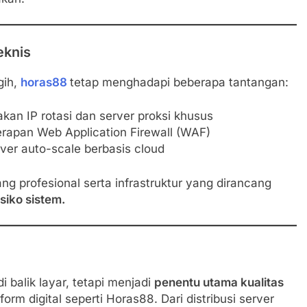
eknis
gih,
horas88
tetap menghadapi beberapa tantangan:
akan IP rotasi dan server proksi khusus
erapan Web Application Firewall (WAF)
rver auto-scale berbasis cloud
ng profesional serta infrastruktur yang dirancang
siko sistem.
i balik layar, tetapi menjadi
penentu utama kualitas
orm digital seperti Horas88. Dari distribusi server