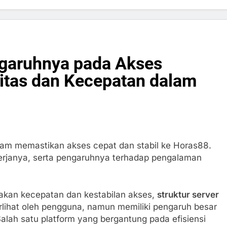
ngaruhnya pada Akses
litas dan Kecepatan dalam
lam memastikan akses cepat dan stabil ke Horas88.
a kerjanya, serta pengaruhnya terhadap pengalaman
akan kecepatan dan kestabilan akses,
struktur server
terlihat oleh pengguna, namun memiliki pengaruh besar
Salah satu platform yang bergantung pada efisiensi