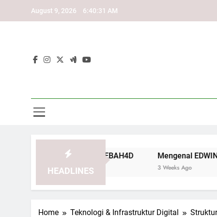
Skip
August 9, 2026
6:40:32 AM
to
content
Com
Renovasi 
 saat Mengakses LEBAH4D
Mengenal EDWINSLOT sebagai
3 Weeks Ago
HEADLINES
Home
Teknologi & Infrastruktur Digital
Struktu