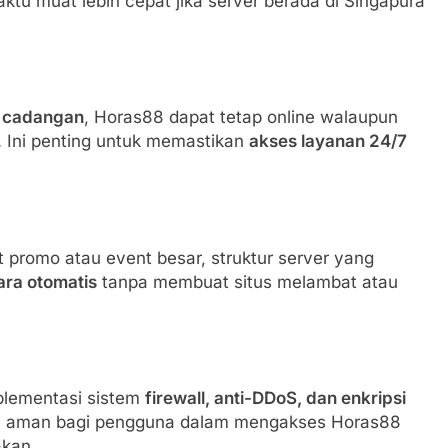
tu muat lebih cepat jika server berada di Singapura
r cadangan
, Horas88 dapat tetap online walaupun
 Ini penting untuk memastikan
akses layanan 24/7
at promo atau event besar, struktur server yang
ara otomatis
tanpa membuat situs melambat atau
plementasi sistem
firewall, anti-DDoS, dan enkripsi
sa aman bagi pengguna dalam mengakses Horas88
akan.