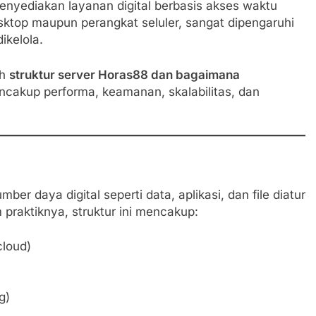
enyediakan layanan digital berbasis akses waktu
sktop maupun perangkat seluler, sangat dipengaruhi
ikelola.
uh
struktur server Horas88 dan bagaimana
ncakup performa, keamanan, skalabilitas, dan
 daya digital seperti data, aplikasi, dan file diatur
 praktiknya, struktur ini mencakup:
cloud)
g)