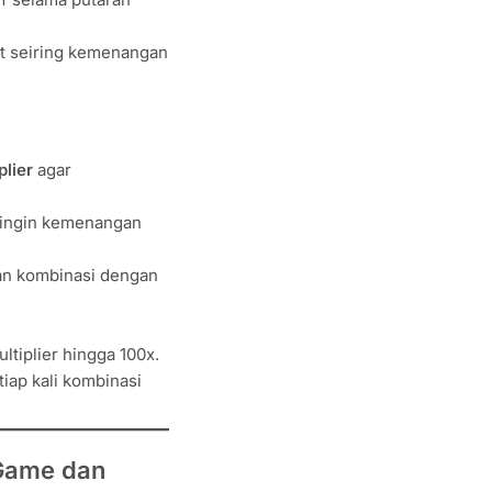
t seiring kemenangan
plier
agar
 ingin kemenangan
an kombinasi dengan
ltiplier hingga 100x.
tiap kali kombinasi
Game dan