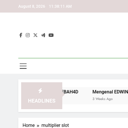
Skip
August 8, 2026
11:38:12 AM
to
content
Com
Renovasi 
saat Mengakses LEBAH4D
Mengenal EDWINSLOT sebagai 
3 Weeks Ago
HEADLINES
Home
multiplier slot