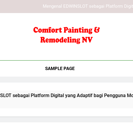
Mengenal EDWINSLOT sebagai Platform Digit
Mengenal LEBAH4D sebagai Platform Digit
Cara Memahami Sistem dan Fitur KAYA787 secara Bertahap
Panduan Menjaga Perfo
fort Painting & Remo
Rumah Anda Dengan Comfort Painting And Remodeling NV. Laya
Mengenal EDWINSLOT sebagai Platform Digit
SAMPLE PAGE
Mengenal LEBAH4D sebagai Platform Digit
Cara Memahami Sistem dan Fitur KAYA787 secara Bertahap
Platform Digital yang Adaptif bagi Pengguna Modern