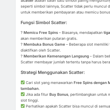
Scatter
adalah salah satu simbol paling menguntu
seperti simbol lainnya, Scatter tidak perlu muncul 
untuk memberikan pembayaran atau memicu bonus
Fungsi Simbol Scatter:
?
Memicu Free Spins
– Biasanya, mendapatkan
tig
akan memberikan putaran gratis.
?
Membuka Bonus Game
– Beberapa slot memiliki 
diaktifkan oleh Scatter.
?
Memberikan Kemenangan Langsung
– Dalam be
Scatter membayar jumlah tertentu tanpa harus bera
Strategi Menggunakan Scatter:
Cari slot yang menawarkan
Free Spins dengan Mu
tambahan
.
Jika ada fitur
Buy Bonus
, pertimbangkan untuk 
slot tinggi.
Perhatikan apakah Scatter bisa muncul di semu