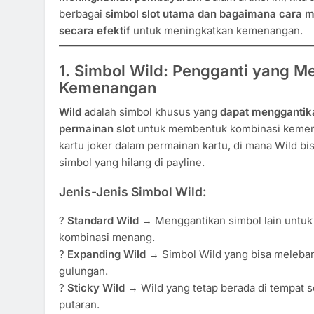
berbagai
simbol slot utama dan bagaimana cara
secara efektif
untuk meningkatkan kemenangan.
1. Simbol Wild: Pengganti yang 
Kemenangan
Wild
adalah simbol khusus yang
dapat menggantika
permainan slot
untuk membentuk kombinasi kemena
kartu joker dalam permainan kartu, di mana Wild bi
simbol yang hilang di payline.
Jenis-Jenis Simbol Wild:
?
Standard Wild
→ Menggantikan simbol lain untu
kombinasi menang.
?
Expanding Wild
→ Simbol Wild yang bisa meleba
gulungan.
?
Sticky Wild
→ Wild yang tetap berada di tempat 
putaran.