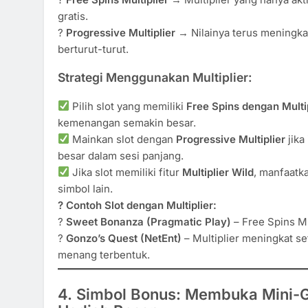
gratis.
?
Progressive Multiplier
→ Nilainya terus meningka
berturut-turut.
Strategi Menggunakan Multiplier:
Pilih slot yang memiliki
Free Spins dengan Multi
kemenangan semakin besar.
Mainkan slot dengan
Progressive Multiplier
jika
besar dalam sesi panjang.
Jika slot memiliki fitur
Multiplier Wild
, manfaatk
simbol lain.
? Contoh Slot dengan Multiplier:
?
Sweet Bonanza (Pragmatic Play)
– Free Spins Mu
?
Gonzo’s Quest (NetEnt)
– Multiplier meningkat se
menang terbentuk.
4. Simbol Bonus: Membuka Mini-