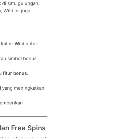
di satu gulungan.
 Wild ini juga
iplier Wild
untuk
atau simbol bonus
u fitur bonus
.
ld yang meningkatkan
memberikan
dan Free Spins