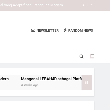
al yang Adaptif bagi Pengguna Modern
al yang Adaptif bagi Pengguna Modern
 untuk Penggunaan yang Lebih Terarah
NEWSLETTER
RANDOM NEWS
rma Browser saat Mengakses LEBAH4D
deling NV
nan Profesional Untuk Hasil Maksimal.
al yang Adaptif bagi Pengguna Modern
al yang Adaptif bagi Pengguna Modern
 untuk Penggunaan yang Lebih Terarah
Mengenal LEBAH4D sebagai Platform Digital yang Adaptif ba
3 Weeks Ago