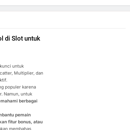
di Slot untuk
kunci untuk
atter, Multiplier, dan
tif.
ing populer karena
r. Namun, untuk
mahami berbagai
bantu pemain
n fitur bonus, atau
ta akan membahas