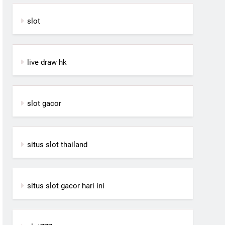
slot
live draw hk
slot gacor
situs slot thailand
situs slot gacor hari ini