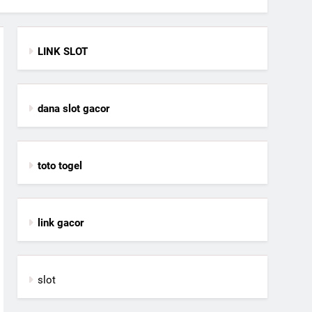
LINK SLOT
dana slot gacor
toto togel
link gacor
slot