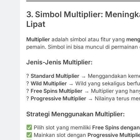
3. Simbol Multiplier: Mening
Lipat
Multiplier
adalah simbol atau fitur yang
meng
pemain. Simbol ini bisa muncul di permainan 
Jenis-Jenis Multiplier:
?
Standard Multiplier
→ Menggandakan kemena
?
Wild Multiplier
→ Wild yang sekaligus berf
?
Free Spins Multiplier
→ Multiplier yang hany
?
Progressive Multiplier
→ Nilainya terus men
Strategi Menggunakan Multiplier:
Pilih slot yang memiliki
Free Spins dengan 
Mainkan slot dengan
Progressive Multipli