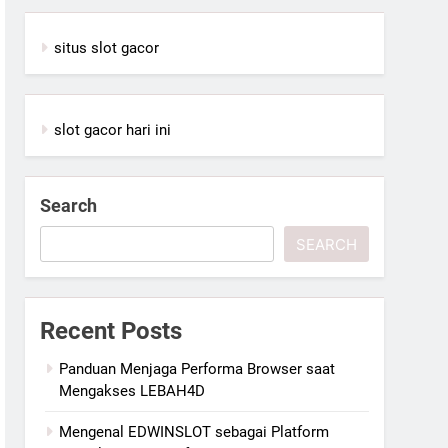
situs slot gacor
slot gacor hari ini
Search
SEARCH
Recent Posts
Panduan Menjaga Performa Browser saat
Mengakses LEBAH4D
Mengenal EDWINSLOT sebagai Platform