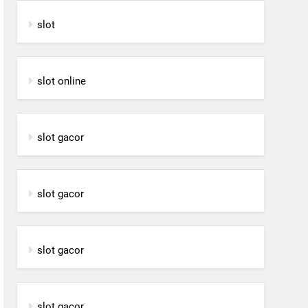
slot
slot online
slot gacor
slot gacor
slot gacor
slot gacor