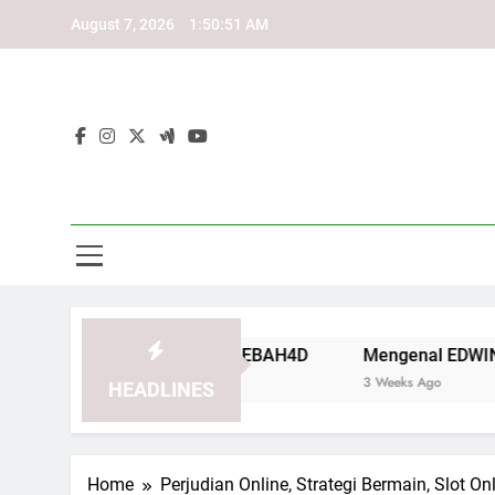
Skip
August 7, 2026
1:50:52 AM
to
content
Com
Renovasi 
 saat Mengakses LEBAH4D
Mengenal EDWINSLOT sebagai
3 Weeks Ago
HEADLINES
Home
Perjudian Online, Strategi Bermain, Slot Onl