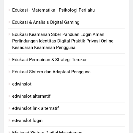
Edukasi · Matematika · Psikologi Perilaku
Edukasi & Analisis Digital Gaming
Edukasi Keamanan Siber Panduan Login Aman
Perlindungan Identitas Digital Praktik Privasi Online
Kesadaran Keamanan Pengguna
Edukasi Permainan & Strategi Terukur
Edukasi Sistem dan Adaptasi Pengguna
edwinslot
edwinslot alternatif
edwinslot link alternatif
edwinslot login
Efisiensi Sistem Digital,Manajemen