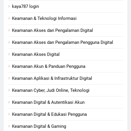
kaya787 login
Keamanan & Teknologi Informasi
Keamanan Akses dan Pengalaman Digital
Keamanan Akses dan Pengalaman Pengguna Digital
Keamanan Akses Digital
Keamanan Akun & Panduan Pengguna
Keamanan Aplikasi & Infrastruktur Digital
Keamanan Cyber, Judi Online, Teknologi
Keamanan Digital & Autentikasi Akun
Keamanan Digital & Edukasi Pengguna
Keamanan Digital & Gaming