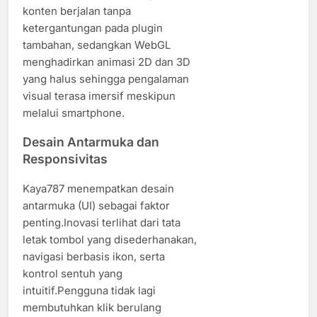
konten berjalan tanpa
ketergantungan pada plugin
tambahan, sedangkan WebGL
menghadirkan animasi 2D dan 3D
yang halus sehingga pengalaman
visual terasa imersif meskipun
melalui smartphone.
Desain Antarmuka dan
Responsivitas
Kaya787 menempatkan desain
antarmuka (UI) sebagai faktor
penting.Inovasi terlihat dari tata
letak tombol yang disederhanakan,
navigasi berbasis ikon, serta
kontrol sentuh yang
intuitif.Pengguna tidak lagi
membutuhkan klik berulang