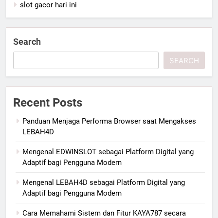
slot gacor hari ini
Search
SEARCH
Recent Posts
Panduan Menjaga Performa Browser saat Mengakses
LEBAH4D
Mengenal EDWINSLOT sebagai Platform Digital yang
Adaptif bagi Pengguna Modern
Mengenal LEBAH4D sebagai Platform Digital yang
Adaptif bagi Pengguna Modern
Cara Memahami Sistem dan Fitur KAYA787 secara