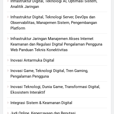
Infrastruktur Digital, Teknologi AI, Optimasi Sistem,
Analitik Jaringan
Infrastruktur Digital, Teknologi Server, DevOps dan
Observabilitas, Manajemen Sistem, Pengembangan
Platform
Infrastruktur Jaringan Manajemen Akses Internet
Keamanan dan Regulasi Digital Pengalaman Pengguna
Web Panduan Teknis Konektivitas
Inovasi Antarmuka Digital
Inovasi Game, Teknologi Digital, Tren Gaming,
Pengalaman Pengguna
Inovasi Teknologi, Dunia Game, Transformasi Digital,
Ekosistem Interaktif
Integrasi Sistem & Keamanan Digital
Judi Online, Kepercayaan dan Reputasi