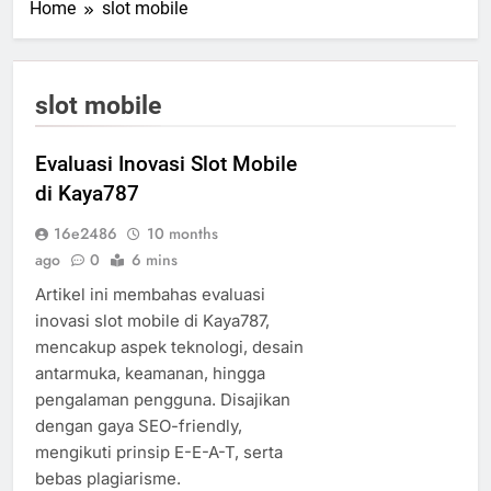
Home
slot mobile
slot mobile
Evaluasi Inovasi Slot Mobile
di Kaya787
16e2486
10 months
ago
0
6 mins
Artikel ini membahas evaluasi
inovasi slot mobile di Kaya787,
mencakup aspek teknologi, desain
antarmuka, keamanan, hingga
pengalaman pengguna. Disajikan
dengan gaya SEO-friendly,
mengikuti prinsip E-E-A-T, serta
bebas plagiarisme.