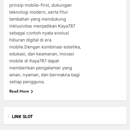
prinsip mobile-first, dukungan
teknologi modern, serta fitur
tambahan yang mendukung
inklusivitas menjadikan Kaya787
sebagai contoh nyata evolusi
hiburan digital di era
mobile.Dengan kombinasi estetika,
edukasi, dan keamanan, inovasi
mobile di Kaya787 dapat
memberikan pengalaman yang
aman, nyaman, dan bermakna bagi
setiap pengguna.
Read More
LINK SLOT