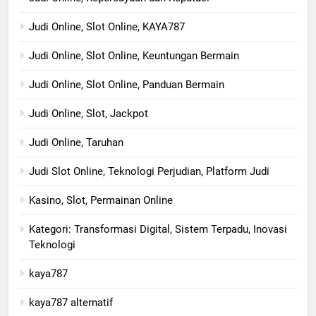
Judi Online, Slot Online, KAYA787
Judi Online, Slot Online, Keuntungan Bermain
Judi Online, Slot Online, Panduan Bermain
Judi Online, Slot, Jackpot
Judi Online, Taruhan
Judi Slot Online, Teknologi Perjudian, Platform Judi
Kasino, Slot, Permainan Online
Kategori: Transformasi Digital, Sistem Terpadu, Inovasi
Teknologi
kaya787
kaya787 alternatif