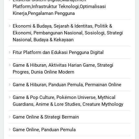
Platform,Infrastruktur Teknologi,Optimalisasi
Kinerja,Pengalaman Pengguna
Ekonomi & Budaya, Sejarah & Identitas, Politik &
Ekonomi, Pembangunan Nasional, Sosiologi, Strategi
Nasional, Budaya & Kekayaan
Fitur Platform dan Edukasi Pengguna Digital
Game & Hiburan, Aktivitas Harian Game, Strategi
Progres, Dunia Online Modern
Game & Hiburan, Panduan Pemula, Permainan Online
Game & Pop Culture, Pokémon Universe, Mythical
Guardians, Anime & Lore Studies, Creature Mythology
Game Online & Strategi Bermain
Game Online, Panduan Pemula