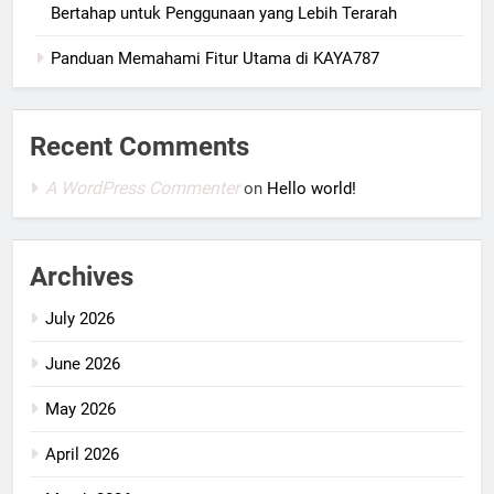
Bertahap untuk Penggunaan yang Lebih Terarah
Panduan Memahami Fitur Utama di KAYA787
Recent Comments
A WordPress Commenter
on
Hello world!
Archives
July 2026
June 2026
May 2026
April 2026