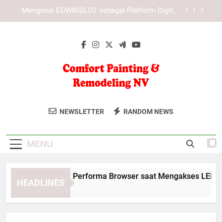
Skip
Mengenal LEBAH4D sebagai Platform Digital
to
yang Adaptif bagi Pengguna Modern
content
Cara Memahami Sistem dan Fitur KAYA787
secara Bertahap untuk Penggunaan yang Lebih
Terarah
Panduan Menjaga Performa Browser saat
Mengakses LEBAH4D
Mengenal EDWINSLOT sebagai Platform Digital
yang Adaptif bagi Pengguna Modern
Comfort Painting
Mengenal LEBAH4D sebagai Platform Digital
Renovasi Rumah Anda Dengan Comfort
yang Adaptif bagi Pengguna Modern
NEWSLETTER
RANDOM NEWS
& Remodeling
Painting And Remodeling NV. Layanan
Cara Memahami Sistem dan Fitur KAYA787
secara Bertahap untuk Penggunaan yang Lebih
Profesional Untuk Hasil Maksimal.
Terarah
NV
MENU
nduan Menjaga Performa Browser saat Mengakses LEBAH4D
HEADLINES
Weeks Ago