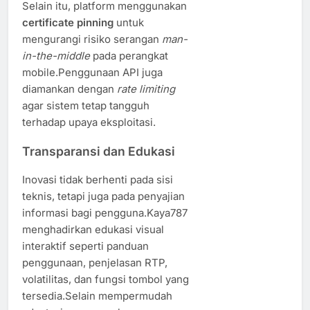
Selain itu, platform menggunakan
certificate pinning
untuk
mengurangi risiko serangan
man-
in-the-middle
pada perangkat
mobile.Penggunaan API juga
diamankan dengan
rate limiting
agar sistem tetap tangguh
terhadap upaya eksploitasi.
Transparansi dan Edukasi
Inovasi tidak berhenti pada sisi
teknis, tetapi juga pada penyajian
informasi bagi pengguna.Kaya787
menghadirkan edukasi visual
interaktif seperti panduan
penggunaan, penjelasan RTP,
volatilitas, dan fungsi tombol yang
tersedia.Selain mempermudah