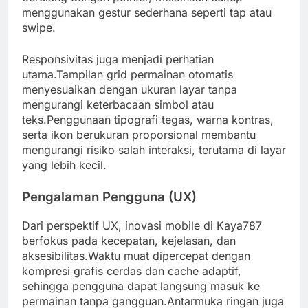
menggunakan gestur sederhana seperti tap atau
swipe.
Responsivitas juga menjadi perhatian
utama.Tampilan grid permainan otomatis
menyesuaikan dengan ukuran layar tanpa
mengurangi keterbacaan simbol atau
teks.Penggunaan tipografi tegas, warna kontras,
serta ikon berukuran proporsional membantu
mengurangi risiko salah interaksi, terutama di layar
yang lebih kecil.
Pengalaman Pengguna (UX)
Dari perspektif UX, inovasi mobile di Kaya787
berfokus pada kecepatan, kejelasan, dan
aksesibilitas.Waktu muat dipercepat dengan
kompresi grafis cerdas dan cache adaptif,
sehingga pengguna dapat langsung masuk ke
permainan tanpa gangguan.Antarmuka ringan juga