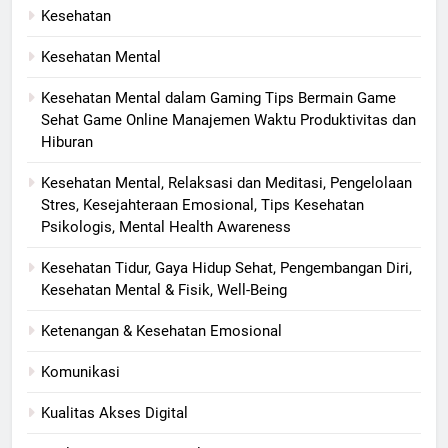
Kesehatan
Kesehatan Mental
Kesehatan Mental dalam Gaming Tips Bermain Game
Sehat Game Online Manajemen Waktu Produktivitas dan
Hiburan
Kesehatan Mental, Relaksasi dan Meditasi, Pengelolaan
Stres, Kesejahteraan Emosional, Tips Kesehatan
Psikologis, Mental Health Awareness
Kesehatan Tidur, Gaya Hidup Sehat, Pengembangan Diri,
Kesehatan Mental & Fisik, Well-Being
Ketenangan & Kesehatan Emosional
Komunikasi
Kualitas Akses Digital