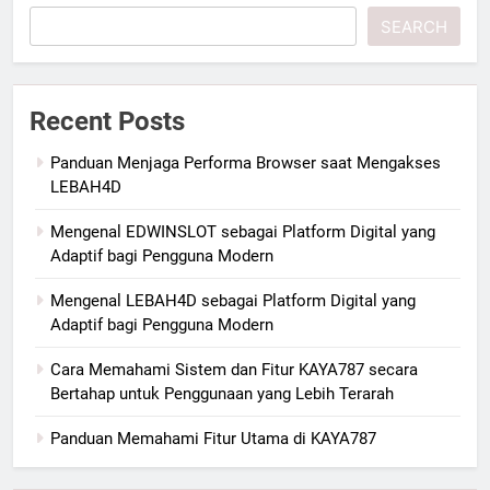
SEARCH
Recent Posts
Panduan Menjaga Performa Browser saat Mengakses
LEBAH4D
Mengenal EDWINSLOT sebagai Platform Digital yang
Adaptif bagi Pengguna Modern
Mengenal LEBAH4D sebagai Platform Digital yang
Adaptif bagi Pengguna Modern
Cara Memahami Sistem dan Fitur KAYA787 secara
Bertahap untuk Penggunaan yang Lebih Terarah
Panduan Memahami Fitur Utama di KAYA787