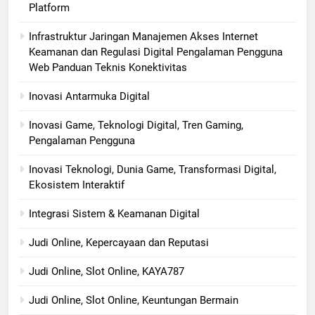
Platform
Infrastruktur Jaringan Manajemen Akses Internet
Keamanan dan Regulasi Digital Pengalaman Pengguna
Web Panduan Teknis Konektivitas
Inovasi Antarmuka Digital
Inovasi Game, Teknologi Digital, Tren Gaming,
Pengalaman Pengguna
Inovasi Teknologi, Dunia Game, Transformasi Digital,
Ekosistem Interaktif
Integrasi Sistem & Keamanan Digital
Judi Online, Kepercayaan dan Reputasi
Judi Online, Slot Online, KAYA787
Judi Online, Slot Online, Keuntungan Bermain