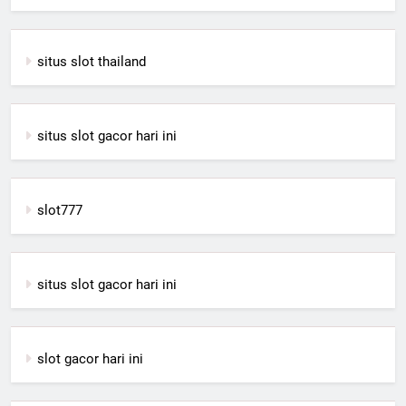
situs slot thailand
situs slot gacor hari ini
slot777
situs slot gacor hari ini
slot gacor hari ini