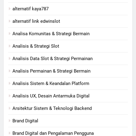
alternatif kaya787
alternatif link edwinslot
Analisa Komunitas & Strategi Bermain
Analisis & Strategi Slot
Analisis Data Slot & Strategi Permainan
Analisis Permainan & Strategi Bermain
Analisis Sistem & Keandalan Platform
Analisis UX, Desain Antarmuka Digital
Arsitektur Sistem & Teknologi Backend
Brand Digital
Brand Digital dan Pengalaman Pengguna