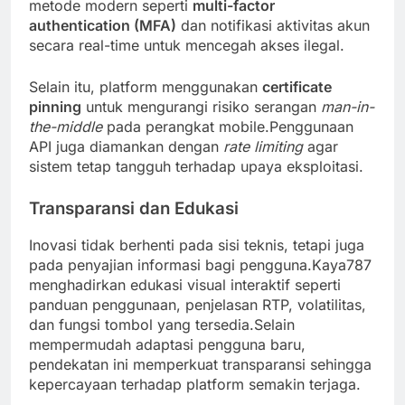
metode modern seperti
multi-factor
authentication (MFA)
dan notifikasi aktivitas akun
secara real-time untuk mencegah akses ilegal.
Selain itu, platform menggunakan
certificate
pinning
untuk mengurangi risiko serangan
man-in-
the-middle
pada perangkat mobile.Penggunaan
API juga diamankan dengan
rate limiting
agar
sistem tetap tangguh terhadap upaya eksploitasi.
Transparansi dan Edukasi
Inovasi tidak berhenti pada sisi teknis, tetapi juga
pada penyajian informasi bagi pengguna.Kaya787
menghadirkan edukasi visual interaktif seperti
panduan penggunaan, penjelasan RTP, volatilitas,
dan fungsi tombol yang tersedia.Selain
mempermudah adaptasi pengguna baru,
pendekatan ini memperkuat transparansi sehingga
kepercayaan terhadap platform semakin terjaga.