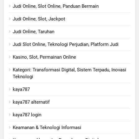
Judi Online, Slot Online, Panduan Bermain
Judi Online, Slot, Jackpot
Judi Online, Taruhan
Judi Slot Online, Teknologi Perjudian, Platform Judi
Kasino, Slot, Permainan Online
Kategori: Transformasi Digital, Sistem Terpadu, Inovasi
Teknologi
kaya787
kaya787 alternatif
kaya787 login
Keamanan & Teknologi Informasi