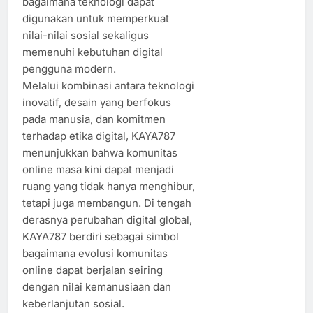
bagaimana teknologi dapat
digunakan untuk memperkuat
nilai-nilai sosial sekaligus
memenuhi kebutuhan digital
pengguna modern.
Melalui kombinasi antara teknologi
inovatif, desain yang berfokus
pada manusia, dan komitmen
terhadap etika digital, KAYA787
menunjukkan bahwa komunitas
online masa kini dapat menjadi
ruang yang tidak hanya menghibur,
tetapi juga membangun. Di tengah
derasnya perubahan digital global,
KAYA787 berdiri sebagai simbol
bagaimana evolusi komunitas
online dapat berjalan seiring
dengan nilai kemanusiaan dan
keberlanjutan sosial.