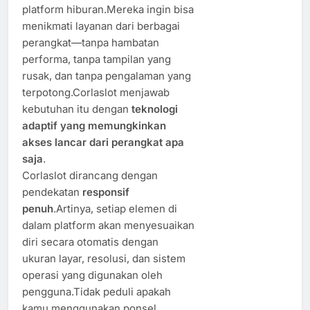
platform hiburan.Mereka ingin bisa
menikmati layanan dari berbagai
perangkat—tanpa hambatan
performa, tanpa tampilan yang
rusak, dan tanpa pengalaman yang
terpotong.Corlaslot menjawab
kebutuhan itu dengan
teknologi
adaptif yang memungkinkan
akses lancar dari perangkat apa
saja
.
Corlaslot dirancang dengan
pendekatan
responsif
penuh
.Artinya, setiap elemen di
dalam platform akan menyesuaikan
diri secara otomatis dengan
ukuran layar, resolusi, dan sistem
operasi yang digunakan oleh
pengguna.Tidak peduli apakah
kamu menggunakan ponsel