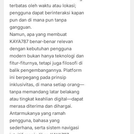
terbatas oleh waktu atau lokasi;
pengguna dapat berinteraksi kapan
pun dan di mana pun tanpa
gangguan.
Namun, apa yang membuat
KAYA787 benar-benar relevan
dengan kebutuhan pengguna
modern bukan hanya teknologi dan
fitur-fiturnya, tetapi juga filosofi di
balik pengembangannya. Platform
ini berpegang pada prinsip
inklusivitas, di mana setiap orang—
tanpa memandang latar belakang
atau tingkat keahlian digital—dapat
merasa diterima dan dihargai.
Antarmukanya yang ramah
pengguna, bahasa yang
sederhana, serta sistem navigasi