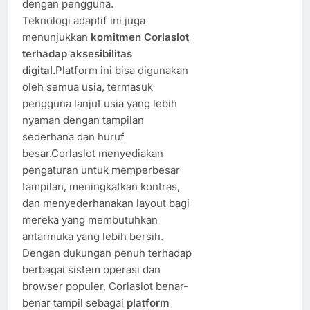
dengan pengguna.
Teknologi adaptif ini juga
menunjukkan
komitmen Corlaslot
terhadap aksesibilitas
digital
.Platform ini bisa digunakan
oleh semua usia, termasuk
pengguna lanjut usia yang lebih
nyaman dengan tampilan
sederhana dan huruf
besar.Corlaslot menyediakan
pengaturan untuk memperbesar
tampilan, meningkatkan kontras,
dan menyederhanakan layout bagi
mereka yang membutuhkan
antarmuka yang lebih bersih.
Dengan dukungan penuh terhadap
berbagai sistem operasi dan
browser populer, Corlaslot benar-
benar tampil sebagai
platform