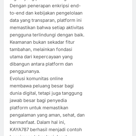
Dengan penerapan enkripsi end-
to-end dan kebijakan pengelolaan
data yang transparan, platform ini
memastikan bahwa setiap aktivitas
pengguna terlindungi dengan baik.
Keamanan bukan sekadar fitur
tambahan, melainkan fondasi
utama dari kepercayaan yang
dibangun antara platform dan
penggunanya.
Evolusi komunitas online
membawa peluang besar bagi
dunia digital, tetapi juga tanggung
jawab besar bagi penyedia
platform untuk memastikan
pengalaman yang aman, sehat, dan
bermanfaat. Dalam hal ini,
KAYA787 berhasil menjadi contoh