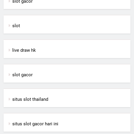
slot gacor
slot
live draw hk
slot gacor
situs slot thailand
situs slot gacor hari ini