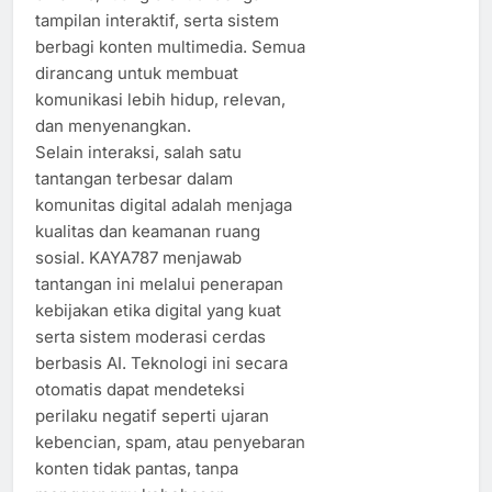
tampilan interaktif, serta sistem
berbagi konten multimedia. Semua
dirancang untuk membuat
komunikasi lebih hidup, relevan,
dan menyenangkan.
Selain interaksi, salah satu
tantangan terbesar dalam
komunitas digital adalah menjaga
kualitas dan keamanan ruang
sosial. KAYA787 menjawab
tantangan ini melalui penerapan
kebijakan etika digital yang kuat
serta sistem moderasi cerdas
berbasis AI. Teknologi ini secara
otomatis dapat mendeteksi
perilaku negatif seperti ujaran
kebencian, spam, atau penyebaran
konten tidak pantas, tanpa