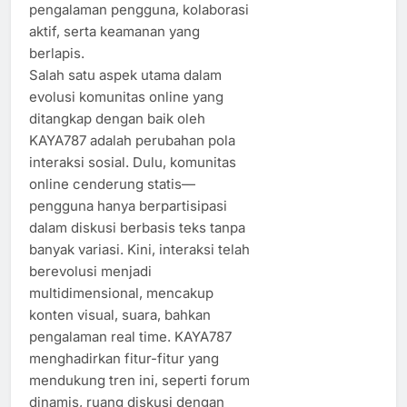
pengalaman pengguna, kolaborasi
aktif, serta keamanan yang
berlapis.
Salah satu aspek utama dalam
evolusi komunitas online yang
ditangkap dengan baik oleh
KAYA787 adalah perubahan pola
interaksi sosial. Dulu, komunitas
online cenderung statis—
pengguna hanya berpartisipasi
dalam diskusi berbasis teks tanpa
banyak variasi. Kini, interaksi telah
berevolusi menjadi
multidimensional, mencakup
konten visual, suara, bahkan
pengalaman real time. KAYA787
menghadirkan fitur-fitur yang
mendukung tren ini, seperti forum
dinamis, ruang diskusi dengan