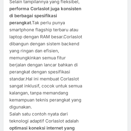
Selain tampilannya yang fleksibel,
performa Corlaslot juga konsisten
di berbagai spesifikasi
perangkat
.Tak perlu punya
smartphone flagship terbaru atau
laptop dengan RAM besar.Corlaslot
dibangun dengan sistem backend
yang ringan dan efisien,
memungkinkan semua fitur
berjalan dengan lancar bahkan di
perangkat dengan spesifikasi
standar.Hal ini membuat Corlaslot
sangat inklusif, cocok untuk semua
kalangan, tanpa memandang
kemampuan teknis perangkat yang
digunakan.
Salah satu contoh nyata dari
teknologi adaptif Corlaslot adalah
optimasi koneksi internet yang