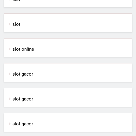
slot
slot online
slot gacor
slot gacor
slot gacor