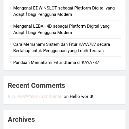
Mengenal EDWINSLOT sebagai Platform Digital yang
Adaptif bagi Pengguna Modern
Mengenal LEBAH4D sebagai Platform Digital yang
Adaptif bagi Pengguna Modern
Cara Memahami Sistem dan Fitur KAYA787 secara
Bertahap untuk Penggunaan yang Lebih Terarah
Panduan Memahami Fitur Utama di KAYA787
Recent Comments
A WordPress Commenter
on
Hello world!
Archives