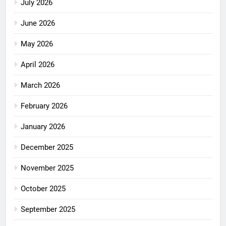
July 2026
June 2026
May 2026
April 2026
March 2026
February 2026
January 2026
December 2025
November 2025
October 2025
September 2025