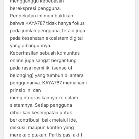
mengganggu kebebasan
berekspresi pengguna.
Pendekatan ini membuktikan
bahwa KAYA787 tidak hanya fokus
pada jumlah pengguna, tetapi juga
pada kesehatan ekosistem digital
yang dibangunnya.
Keberhasilan sebuah komunitas
online juga sangat bergantung
pada rasa memiliki (sense of
belonging) yang tumbuh di antara
penggunanya. KAYA787 memahami
prinsip ini dan
mengintegrasikannya ke dalam
sistemnya. Setiap pengguna
diberikan kesempatan untuk
berkontribusi, baik melalui ide,
diskusi, maupun konten yang
mereka ciptakan. Partisipasi aktif