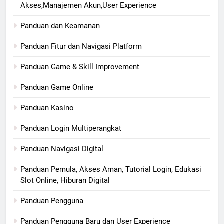
Akses,Manajemen Akun,User Experience
Panduan dan Keamanan
Panduan Fitur dan Navigasi Platform
Panduan Game & Skill Improvement
Panduan Game Online
Panduan Kasino
Panduan Login Multiperangkat
Panduan Navigasi Digital
Panduan Pemula, Akses Aman, Tutorial Login, Edukasi
Slot Online, Hiburan Digital
Panduan Pengguna
Panduan Pengguna Baru dan User Experience