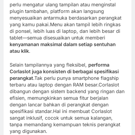
perlu mengatur ulang tampilan atau menginstal
plugin tambahan, platform akan langsung
menyesuaikan antarmuka berdasarkan perangkat
yang kamu pakai.Menu akan tampil lebih ringkas
di ponsel, lebih luas di laptop, dan lebih besar di
tablet—semua disesuaikan untuk memberi
kenyamanan maksimal dalam setiap sentuhan
atau klik
.
Selain tampilannya yang fleksibel,
performa
Corlaslot juga konsisten di berbagai spesifikasi
perangkat
.Tak perlu punya smartphone flagship
terbaru atau laptop dengan RAM besar.Corlaslot
dibangun dengan sistem backend yang ringan dan
efisien, memungkinkan semua fitur berjalan
dengan lancar bahkan di perangkat dengan
spesifikasi standar.Hal ini membuat Corlaslot
sangat inklusif, cocok untuk semua kalangan,
tanpa memandang kemampuan teknis perangkat
yang digunakan.