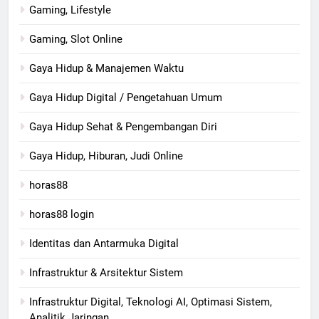
Gaming, Lifestyle
Gaming, Slot Online
Gaya Hidup & Manajemen Waktu
Gaya Hidup Digital / Pengetahuan Umum
Gaya Hidup Sehat & Pengembangan Diri
Gaya Hidup, Hiburan, Judi Online
horas88
horas88 login
Identitas dan Antarmuka Digital
Infrastruktur & Arsitektur Sistem
Infrastruktur Digital, Teknologi AI, Optimasi Sistem,
Analitik Jaringan