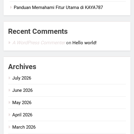
Panduan Memahami Fitur Utama di KAYA787
Recent Comments
A WordPress Commenter
on
Hello world!
Archives
July 2026
June 2026
May 2026
April 2026
March 2026