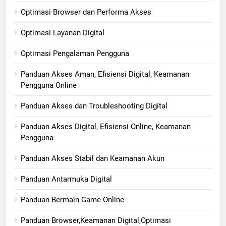
Optimasi Browser dan Performa Akses
Optimasi Layanan Digital
Optimasi Pengalaman Pengguna
Panduan Akses Aman, Efisiensi Digital, Keamanan
Pengguna Online
Panduan Akses dan Troubleshooting Digital
Panduan Akses Digital, Efisiensi Online, Keamanan
Pengguna
Panduan Akses Stabil dan Keamanan Akun
Panduan Antarmuka Digital
Panduan Bermain Game Online
Panduan Browser,Keamanan Digital,Optimasi