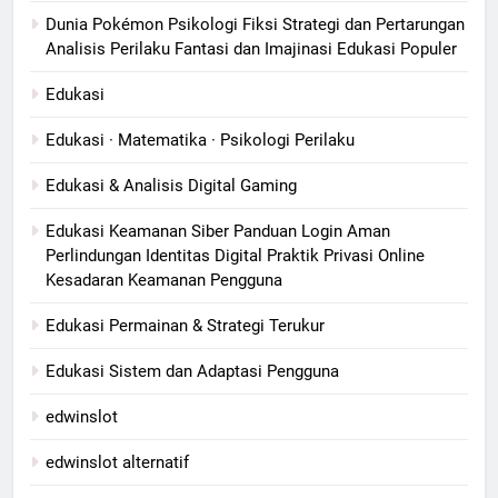
Dunia Pokémon Psikologi Fiksi Strategi dan Pertarungan
Analisis Perilaku Fantasi dan Imajinasi Edukasi Populer
Edukasi
Edukasi · Matematika · Psikologi Perilaku
Edukasi & Analisis Digital Gaming
Edukasi Keamanan Siber Panduan Login Aman
Perlindungan Identitas Digital Praktik Privasi Online
Kesadaran Keamanan Pengguna
Edukasi Permainan & Strategi Terukur
Edukasi Sistem dan Adaptasi Pengguna
edwinslot
edwinslot alternatif