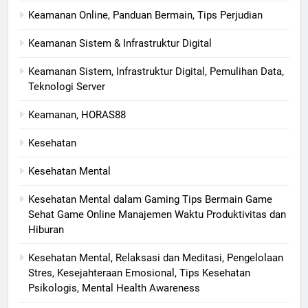
Keamanan Online, Panduan Bermain, Tips Perjudian
Keamanan Sistem & Infrastruktur Digital
Keamanan Sistem, Infrastruktur Digital, Pemulihan Data,
Teknologi Server
Keamanan, HORAS88
Kesehatan
Kesehatan Mental
Kesehatan Mental dalam Gaming Tips Bermain Game
Sehat Game Online Manajemen Waktu Produktivitas dan
Hiburan
Kesehatan Mental, Relaksasi dan Meditasi, Pengelolaan
Stres, Kesejahteraan Emosional, Tips Kesehatan
Psikologis, Mental Health Awareness