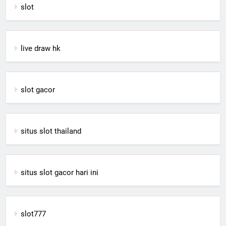
slot
live draw hk
slot gacor
situs slot thailand
situs slot gacor hari ini
slot777