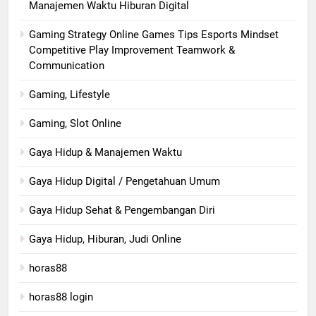
Manajemen Waktu Hiburan Digital
Gaming Strategy Online Games Tips Esports Mindset
Competitive Play Improvement Teamwork &
Communication
Gaming, Lifestyle
Gaming, Slot Online
Gaya Hidup & Manajemen Waktu
Gaya Hidup Digital / Pengetahuan Umum
Gaya Hidup Sehat & Pengembangan Diri
Gaya Hidup, Hiburan, Judi Online
horas88
horas88 login