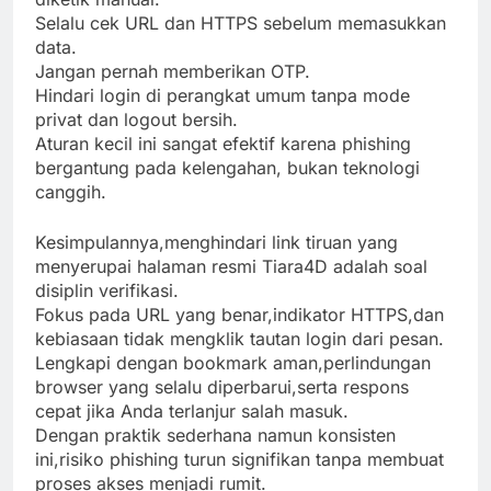
Selalu cek URL dan HTTPS sebelum memasukkan
data.
Jangan pernah memberikan OTP.
Hindari login di perangkat umum tanpa mode
privat dan logout bersih.
Aturan kecil ini sangat efektif karena phishing
bergantung pada kelengahan, bukan teknologi
canggih.
Kesimpulannya,menghindari link tiruan yang
menyerupai halaman resmi Tiara4D adalah soal
disiplin verifikasi.
Fokus pada URL yang benar,indikator HTTPS,dan
kebiasaan tidak mengklik tautan login dari pesan.
Lengkapi dengan bookmark aman,perlindungan
browser yang selalu diperbarui,serta respons
cepat jika Anda terlanjur salah masuk.
Dengan praktik sederhana namun konsisten
ini,risiko phishing turun signifikan tanpa membuat
proses akses menjadi rumit.