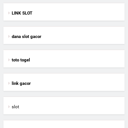
LINK SLOT
dana slot gacor
toto togel
link gacor
slot