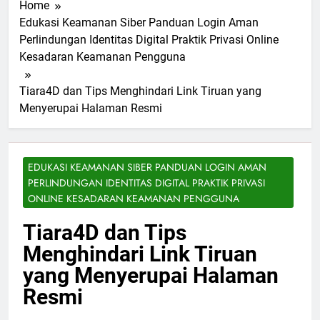
Home
Edukasi Keamanan Siber Panduan Login Aman
Perlindungan Identitas Digital Praktik Privasi Online
Kesadaran Keamanan Pengguna
Tiara4D dan Tips Menghindari Link Tiruan yang
Menyerupai Halaman Resmi
EDUKASI KEAMANAN SIBER PANDUAN LOGIN AMAN
PERLINDUNGAN IDENTITAS DIGITAL PRAKTIK PRIVASI
ONLINE KESADARAN KEAMANAN PENGGUNA
Tiara4D dan Tips
Menghindari Link Tiruan
yang Menyerupai Halaman
Resmi