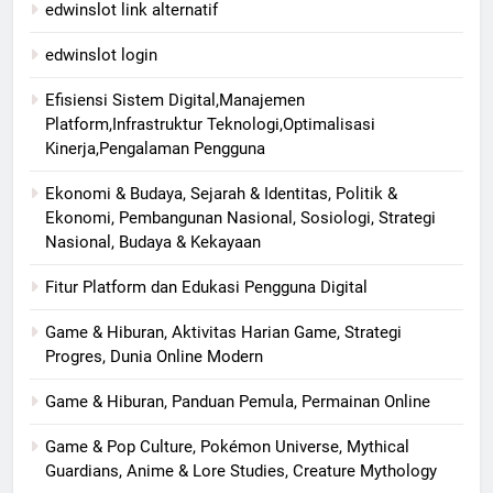
edwinslot link alternatif
edwinslot login
Efisiensi Sistem Digital,Manajemen
Platform,Infrastruktur Teknologi,Optimalisasi
Kinerja,Pengalaman Pengguna
Ekonomi & Budaya, Sejarah & Identitas, Politik &
Ekonomi, Pembangunan Nasional, Sosiologi, Strategi
Nasional, Budaya & Kekayaan
Fitur Platform dan Edukasi Pengguna Digital
Game & Hiburan, Aktivitas Harian Game, Strategi
Progres, Dunia Online Modern
Game & Hiburan, Panduan Pemula, Permainan Online
Game & Pop Culture, Pokémon Universe, Mythical
Guardians, Anime & Lore Studies, Creature Mythology