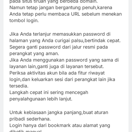
pada situs tiruan yang berbeda domain.
Namun tetap jangan bergantung penuh,karena
Anda tetap perlu membaca URL sebelum menekan
tombol login.
Jika Anda terlanjur memasukkan password di
halaman yang Anda curigai palsu,bertindak cepat.
Segera ganti password dari jalur resmi pada
perangkat yang aman.
Jika Anda menggunakan password yang sama di
layanan lain,ganti juga di layanan tersebut.
Periksa aktivitas akun bila ada fitur riwayat
login,dan keluarkan sesi dari perangkat lain jika
tersedia.
Langkah cepat ini sering mencegah
penyalahgunaan lebih lanjut.
Untuk kebiasaan jangka panjang,buat aturan
pribadi sederhana.
Login hanya dari bookmark atau alamat yang
diketik manual.