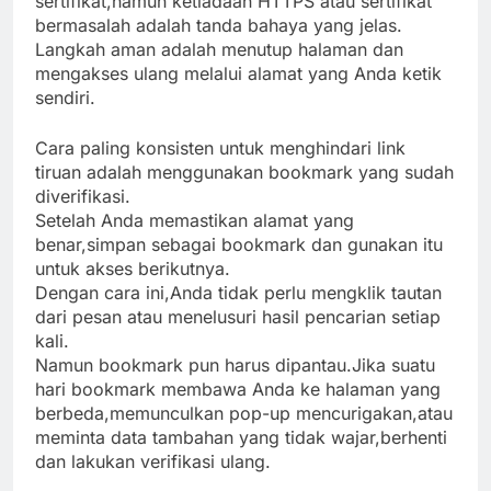
sertifikat,namun ketiadaan HTTPS atau sertifikat
bermasalah adalah tanda bahaya yang jelas.
Langkah aman adalah menutup halaman dan
mengakses ulang melalui alamat yang Anda ketik
sendiri.
Cara paling konsisten untuk menghindari link
tiruan adalah menggunakan bookmark yang sudah
diverifikasi.
Setelah Anda memastikan alamat yang
benar,simpan sebagai bookmark dan gunakan itu
untuk akses berikutnya.
Dengan cara ini,Anda tidak perlu mengklik tautan
dari pesan atau menelusuri hasil pencarian setiap
kali.
Namun bookmark pun harus dipantau.Jika suatu
hari bookmark membawa Anda ke halaman yang
berbeda,memunculkan pop-up mencurigakan,atau
meminta data tambahan yang tidak wajar,berhenti
dan lakukan verifikasi ulang.