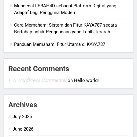
Mengenal LEBAH4D sebagai Platform Digital yang
Adaptif bagi Pengguna Modern
Cara Memahami Sistem dan Fitur KAYA787 secara
Bertahap untuk Penggunaan yang Lebih Terarah
Panduan Memahami Fitur Utama di KAYA787
Recent Comments
A WordPress Commenter
on
Hello world!
Archives
July 2026
June 2026