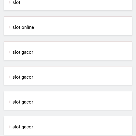
slot
slot online
slot gacor
slot gacor
slot gacor
slot gacor