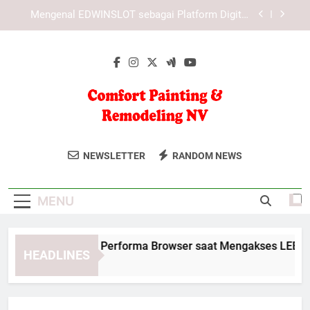
Skip
Mengenal LEBAH4D sebagai Platform Digital
to
yang Adaptif bagi Pengguna Modern
content
Cara Memahami Sistem dan Fitur KAYA787
secara Bertahap untuk Penggunaan yang Lebih
Terarah
Panduan Menjaga Performa Browser saat
Mengakses LEBAH4D
Mengenal EDWINSLOT sebagai Platform Digital
yang Adaptif bagi Pengguna Modern
Comfort Painting
Mengenal LEBAH4D sebagai Platform Digital
Renovasi Rumah Anda Dengan Comfort
yang Adaptif bagi Pengguna Modern
NEWSLETTER
RANDOM NEWS
& Remodeling
Painting And Remodeling NV. Layanan
Cara Memahami Sistem dan Fitur KAYA787
secara Bertahap untuk Penggunaan yang Lebih
Profesional Untuk Hasil Maksimal.
Terarah
NV
MENU
nduan Menjaga Performa Browser saat Mengakses LEBAH4D
HEADLINES
eeks Ago