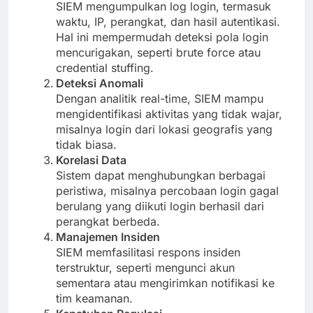
SIEM mengumpulkan log login, termasuk
waktu, IP, perangkat, dan hasil autentikasi.
Hal ini mempermudah deteksi pola login
mencurigakan, seperti brute force atau
credential stuffing.
Deteksi Anomali
Dengan analitik real-time, SIEM mampu
mengidentifikasi aktivitas yang tidak wajar,
misalnya login dari lokasi geografis yang
tidak biasa.
Korelasi Data
Sistem dapat menghubungkan berbagai
peristiwa, misalnya percobaan login gagal
berulang yang diikuti login berhasil dari
perangkat berbeda.
Manajemen Insiden
SIEM memfasilitasi respons insiden
terstruktur, seperti mengunci akun
sementara atau mengirimkan notifikasi ke
tim keamanan.