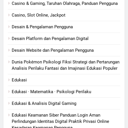
Casino & Gaming, Taruhan Olahraga, Panduan Pengguna
Casino, Slot Online, Jackpot
Desain & Pengalaman Pengguna
Desain Platform dan Pengalaman Digital
Desain Website dan Pengalaman Pengguna
Dunia Pokémon Psikologi Fiksi Strategi dan Pertarungan
Analisis Perilaku Fantasi dan Imajinasi Edukasi Populer
Edukasi
Edukasi · Matematika · Psikologi Perilaku
Edukasi & Analisis Digital Gaming
Edukasi Keamanan Siber Panduan Login Aman
Perlindungan Identitas Digital Praktik Privasi Online
Kesadaran Keamanan Pengguna