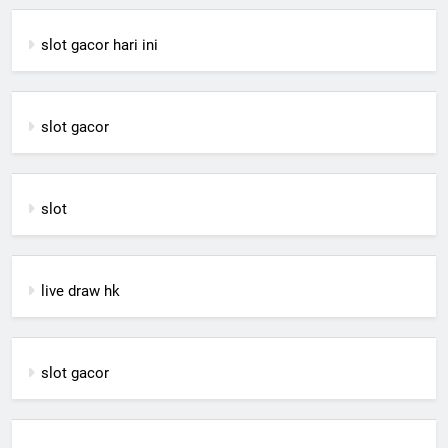
slot gacor hari ini
slot gacor
slot
live draw hk
slot gacor