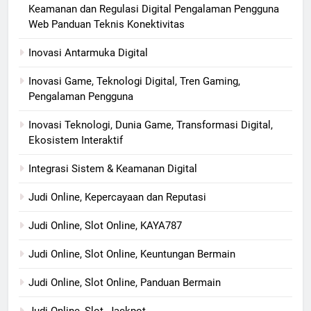
Keamanan dan Regulasi Digital Pengalaman Pengguna
Web Panduan Teknis Konektivitas
Inovasi Antarmuka Digital
Inovasi Game, Teknologi Digital, Tren Gaming,
Pengalaman Pengguna
Inovasi Teknologi, Dunia Game, Transformasi Digital,
Ekosistem Interaktif
Integrasi Sistem & Keamanan Digital
Judi Online, Kepercayaan dan Reputasi
Judi Online, Slot Online, KAYA787
Judi Online, Slot Online, Keuntungan Bermain
Judi Online, Slot Online, Panduan Bermain