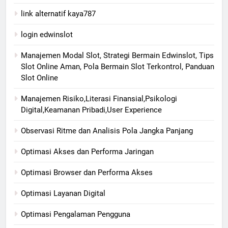
link alternatif kaya787
login edwinslot
Manajemen Modal Slot, Strategi Bermain Edwinslot, Tips
Slot Online Aman, Pola Bermain Slot Terkontrol, Panduan
Slot Online
Manajemen Risiko,Literasi Finansial,Psikologi
Digital,Keamanan Pribadi,User Experience
Observasi Ritme dan Analisis Pola Jangka Panjang
Optimasi Akses dan Performa Jaringan
Optimasi Browser dan Performa Akses
Optimasi Layanan Digital
Optimasi Pengalaman Pengguna