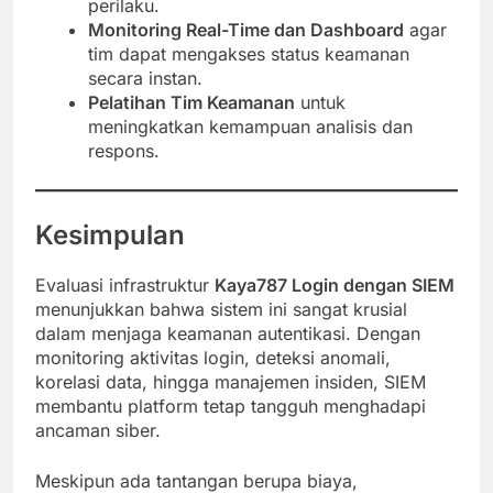
perilaku.
Monitoring Real-Time dan Dashboard
agar
tim dapat mengakses status keamanan
secara instan.
Pelatihan Tim Keamanan
untuk
meningkatkan kemampuan analisis dan
respons.
Kesimpulan
Evaluasi infrastruktur
Kaya787 Login dengan SIEM
menunjukkan bahwa sistem ini sangat krusial
dalam menjaga keamanan autentikasi. Dengan
monitoring aktivitas login, deteksi anomali,
korelasi data, hingga manajemen insiden, SIEM
membantu platform tetap tangguh menghadapi
ancaman siber.
Meskipun ada tantangan berupa biaya,