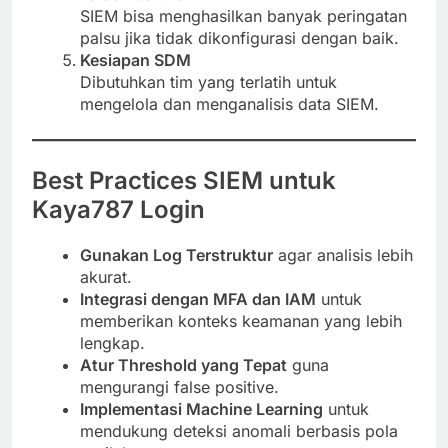
SIEM bisa menghasilkan banyak peringatan
palsu jika tidak dikonfigurasi dengan baik.
Kesiapan SDM
Dibutuhkan tim yang terlatih untuk
mengelola dan menganalisis data SIEM.
Best Practices SIEM untuk
Kaya787 Login
Gunakan Log Terstruktur
agar analisis lebih
akurat.
Integrasi dengan MFA dan IAM
untuk
memberikan konteks keamanan yang lebih
lengkap.
Atur Threshold yang Tepat
guna
mengurangi false positive.
Implementasi Machine Learning
untuk
mendukung deteksi anomali berbasis pola