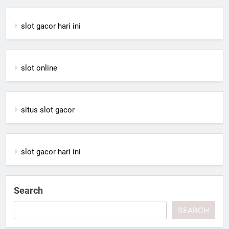
slot gacor hari ini
slot online
situs slot gacor
slot gacor hari ini
Search
SEARCH