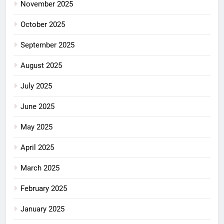
November 2025
October 2025
September 2025
August 2025
July 2025
June 2025
May 2025
April 2025
March 2025
February 2025
January 2025