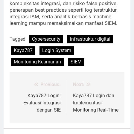
kompleksitas integrasi, dan risiko false positive,
penerapan best practices seperti log terstruktur,
integrasi IAM, serta analitik berbasis machine
learning mampu memaksimalkan manfaat SIEM.
Tagged:
Cybersecurity
infrastruktur digital
Kaya787
Login System
Monitoring Keamanan
SIEM
Previous:
Next:
Post
navigation
Kaya787 Login:
Kaya787 Login dan
Evaluasi Integrasi
Implementasi
dengan SIE
Monitoring Real-Time