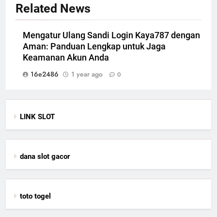
Related News
Mengatur Ulang Sandi Login Kaya787 dengan
Aman: Panduan Lengkap untuk Jaga
Keamanan Akun Anda
16e2486
1 year ago
0
LINK SLOT
dana slot gacor
toto togel